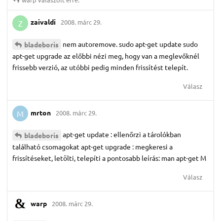
zaivaldi
2008. márc 29.
Z
nem autoremove. sudo apt-get update sudo
bladeboris
apt-get upgrade az előbbi nézi meg, hogy van a meglevőknél
frissebb verzió, az utóbbi pedig minden frissítést telepít.
Válasz
mrton
2008. márc 29.
M
apt-get update : ellenőrzi a tárolókban
bladeboris
található csomagokat apt-get upgrade : megkeresi a
frissítéseket, letölti, telepíti a pontosabb leírás: man apt-get M
Válasz
warp
2008. márc 29.