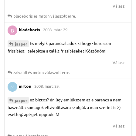
Válasz
bladeboris
és
mrton
válaszolt erre.
bladeboris
2008. márc 29.
B
És melyik parancsal adok ki hogy - keressen
jasper
frissítést - telepítse a talált frissítéseket Köszönöm!
Válasz
zaivaldi
és
mrton
válaszolt erre.
mrton
2008. márc 29.
M
ez biztos? én úgy emlékszem az a parancs a nem
jasper
használt csomagok eltávolítására szolgál. a man szerint is :-)
esetleg: apt-get upgrade M
Válasz
warp
válaszolt erre.