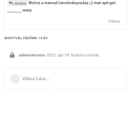
Biztos a manual tanulmányozása ;-) man apt-get
mrton
_______ warp
Válasz
ENNYIVEL KÉSŐBB:
14 ÉV
administrator
2022. ápr 18.
lezárta a témát.
Válasz írása…