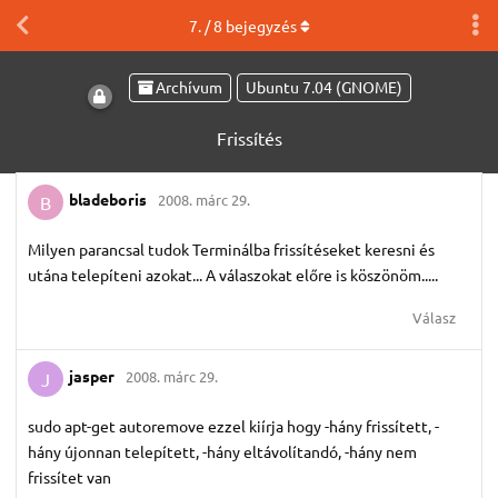
7
. /
8
bejegyzés
Archívum
Ubuntu 7.04 (GNOME)
Frissítés
bladeboris
2008. márc 29.
B
Milyen parancsal tudok Terminálba frissítéseket keresni és
utána telepíteni azokat... A válaszokat előre is köszönöm.....
Válasz
jasper
2008. márc 29.
J
sudo apt-get autoremove ezzel kiírja hogy -hány frissített, -
hány újonnan telepített, -hány eltávolítandó, -hány nem
frissítet van