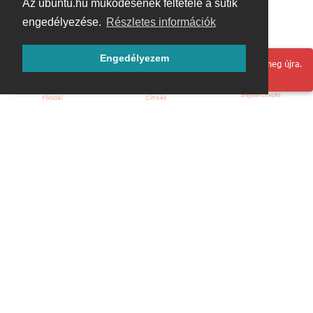
Az ubuntu.hu működésének feltétele a sütik
engedélyezése.
Részletes információk
Engedélyezem
Hoppá! Valami hiba történt. Frissítse az oldalt és próbálja meg újra.
Bejelentkezés
Főoldal
Címkék
Kezdőoldal
Blog
ÁSZF
Szabályzat
Kapcsolat
ubuntu.hu :: Magyar Ubuntu Közösség
© 2007 – 2026