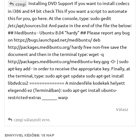
Installing DVD Support If you want to install codecs
czegi
in i386 and 64 bit check This If you want a script to automate
this for you, go here. At the console, type: sudo gedit
/etc/apt/sources.list Αnd paste in the end of the file the below:
## Medibuntu - Ubuntu 8.04 "hardy" ## Please report any bug
on https://bugs.launchpad.net/medibuntu/ deb
http://packages.medibuntu.org/ hardy free non-free save the
document and then in the terminal type: wget -q
http://packages.medibuntu.org/medibuntu-key.gpg -O- | sudo
apt-key add - in order to receive the appropriate key. Finally, at
the terminal, type: sudo apt-get update sudo apt-get install
libdvdcss2 ============== A mindenféle kodekek helyett
elegendő ez (Terminálban): sudo apt-get install ubuntu-
restricted-extras _______ warp
Válasz
czegi
válaszolt erre.
ENNYIVEL KÉSŐBB:
18 NAP