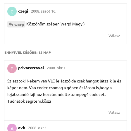
czegi
2008. szept 16.
C
Köszönöm szépen Warp! Megy:)
warp
Válasz
ENNYIVEL KÉSŐBB:
15 NAP
privatetravel
2008. okt 1.
P
Sziasztok! Nekem van VLC lejátszó de csak hangot játszik le és
képet nem. Van codec csomag a gépen és látom is,hogy a
lejátszandó fájlhoz hozzárendelte az mpeg4 codecet.
Tudnátok segíteni.köszi
Válasz
avb
2008. okt 1.
A