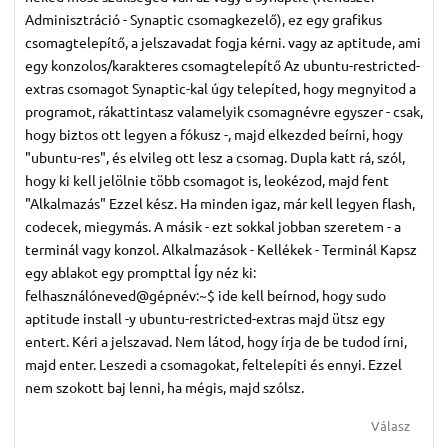
Adminisztráció - Synaptic csomagkezelő), ez egy grafikus
csomagtelepítő, a jelszavadat fogja kérni. vagy az aptitude, ami
egy konzolos/karakteres csomagtelepítő Az ubuntu-restricted-
extras csomagot Synaptic-kal úgy telepíted, hogy megnyitod a
programot, rákattintasz valamelyik csomagnévre egyszer - csak,
hogy biztos ott legyen a fókusz -, majd elkezded beírni, hogy
"ubuntu-res", és elvileg ott lesz a csomag. Dupla katt rá, szól,
hogy ki kell jelölnie több csomagot is, leokézod, majd fent
"Alkalmazás" Ezzel kész. Ha minden igaz, már kell legyen flash,
codecek, miegymás. A másik - ezt sokkal jobban szeretem - a
terminál vagy konzol. Alkalmazások - Kellékek - Terminál Kapsz
egy ablakot egy prompttal Így néz ki:
felhasználóneved@gépnév:~$ ide kell beírnod, hogy sudo
aptitude install -y ubuntu-restricted-extras majd ütsz egy
entert. Kéri a jelszavad. Nem látod, hogy írja de be tudod írni,
majd enter. Leszedi a csomagokat, feltelepíti és ennyi. Ezzel
nem szokott baj lenni, ha mégis, majd szólsz.
Válasz