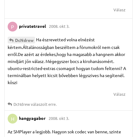
Válasz
privatetravel
2008. okt 3.
P
Ha észrevetted volna elnézést
DcNdrew
kértem.Általánosságban beszéltem a fórumokról nem csak
erről.De azért az érdekes,hogy ha magasabb a hangnem akkor
mindjárt jön válasz. Mégegyszer bocs a kirohanásomért.
ubuntu-restricted-extras csomagot hogyan tudom feltenni? A
terminálban helyett kicsit bővebben légyszives ha segítenél.
köszi
Válasz
DcNdrew
válaszolt erre.
hangyagabor
2008. okt 3.
H
Az SMPlayer a legjobb. Nagyon sok codec van benne, szinte