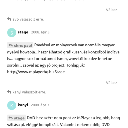
Válasz
avb
válaszolt erre.
stage
2008. ápr 3.
S
Ráadásul az mplayernek van normális magyar
chris paul
nyelvű howtoja... használhatod grafikusan, és konzolból indítva
is... nagyon sok formátumot ismer, wmv-től kezdve lehetne
sorolni... szóval az egy jó project Honlapjuk:
http://www.mplayerhq.hu Stage
Válasz
kanyi
válaszolt erre.
kanyi
2008. ápr 3.
K
DVD-hez azért nem pont az MPlayer a legjobb, hang
stage
váltása pl. eléggé komplikált. Valamint nekem eddig DVD