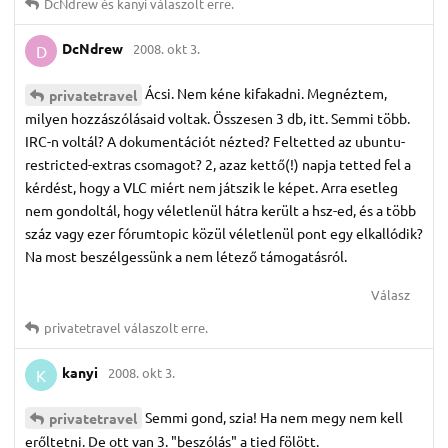
DcNdrew
és
kanyi
válaszolt erre.
DcNdrew
2008. okt 3.
D
Ácsi. Nem kéne kifakadni. Megnéztem,
privatetravel
milyen hozzászólásaid voltak. Összesen 3 db, itt. Semmi több.
IRC-n voltál? A dokumentációt nézted? Feltetted az ubuntu-
restricted-extras csomagot? 2, azaz kettő(!) napja tetted fel a
kérdést, hogy a VLC miért nem játszik le képet. Arra esetleg
nem gondoltál, hogy véletlenül hátra került a hsz-ed, és a több
száz vagy ezer fórumtopic közül véletlenül pont egy elkallódik?
Na most beszélgessünk a nem létező támogatásról.
Válasz
privatetravel
válaszolt erre.
kanyi
2008. okt 3.
K
Semmi gond, szia! Ha nem megy nem kell
privatetravel
erőltetni. De ott van 3. "beszólás" a tied fölött.