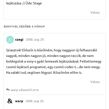
lejátszása ;-) Üdv: Stage
Válasz
ENNYIVEL KÉSŐBB:
5 HÓNAP
czegi
2008. aug 29.
C
Sziasztok! Először is közölném, hogy naggyon új felhasználó
vagyok, minden nagyon jó, minden nagyon teccik, de nem
boldogulok a sony-s gyári lemezek lejátszásával. Feltettemegy
csomó lejátszó programot, egy csomó codec-t....de nem megy.
Ha valaki tud, segítsen légyszi. Köszönöm előre is.
Válasz
warp
válaszolt erre.
warp
2008. aug 29.