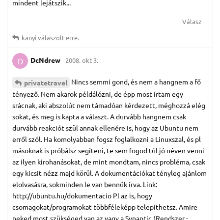
mindent lejátszik...
Válasz
kanyi
válaszolt erre.
DcNdrew
2008. okt 3.
D
Nincs semmi gond, és nem a hangnem a fő
privatetravel
tényező. Nem akarok példálózni, de épp most írtam egy
srácnak, aki abszolút nem támadóan kérdezett, méghozzá elég
sokat, és meg is kapta a választ. A durvább hangnem csak
durvább reakciót szül annak ellenére is, hogy az Ubuntu nem
erről szól. Ha komolyabban fogsz foglalkozni a Linuxszal, és pl
másoknak is próbálsz segíteni, te sem fogod túl jó néven venni
az ilyen kirohanásokat, de mint mondtam, nincs probléma, csak
egy kicsit nézz majd körül. A dokumentációkat tényleg ajánlom
elolvasásra, sokminden le van bennük írva. Link:
http://ubuntu.hu/dokumentacio Pl az is, hogy
csomagokat/programokat többféleképp telepíthetsz. Amire
neked most szükséged van az vagy a Synaptic (Rendszer -