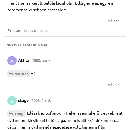
menüt sem sikerült belőle kicsiholni. Eddig erre az egyre a
totemet szívesebben használom.
Válasz
stage
válaszolt erre.
ENNYIVEL KÉSŐBB:
5 NAP
Attila
2008. ápr 8.
A
+1
Moloch
Válasz
stage
2008. ápr 8.
S
Izlések és pofonok :-) Nekem sem sikerült egyébként
kanyi
dvd menüt kicsiholni belőle, igaz nem is állt szándékomban... a
célom nem a dvd menü nézegetése volt, hanem a film