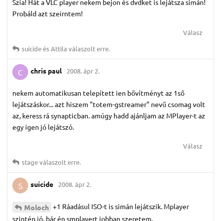
Szia! Hát a VLC player nekem bejon és dvdket is lejátsza simán!
Probáld azt szeirntem!
Válasz
suicide
és
Attila
válaszolt erre.
chris paul
2008. ápr 2.
C
nekem automatikusan telepített ien bővítményt az 1ső
lejátszáskor... azt hiszem "totem-gstreamer" nevű csomag volt
az, keress rá synapticban. amúgy hadd ajánljam az MPlayer-t az
egy igen jó lejátszó.
Válasz
stage
válaszolt erre.
suicide
2008. ápr 2.
S
+1 Ráadásul ISO-t is simán lejátszik. Mplayer
Moloch
szintén jó, bár én smplayert jobban szeretem.