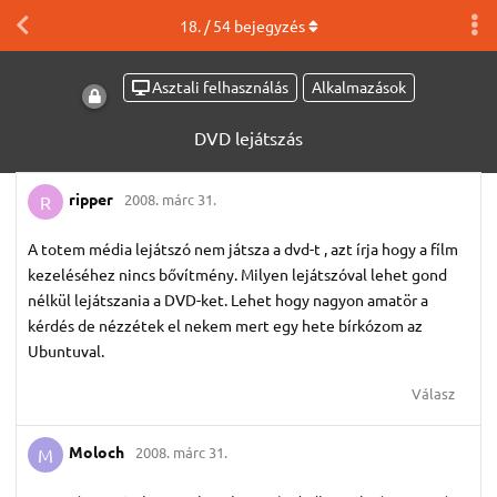
18
. /
54
bejegyzés
Asztali felhasználás
Alkalmazások
DVD lejátszás
ripper
2008. márc 31.
R
A totem média lejátszó nem játsza a dvd-t , azt írja hogy a fílm
kezeléséhez nincs bővítmény. Milyen lejátszóval lehet gond
nélkül lejátszania a DVD-ket. Lehet hogy nagyon amatör a
kérdés de nézzétek el nekem mert egy hete bírkózom az
Ubuntuval.
Válasz
Moloch
2008. márc 31.
M