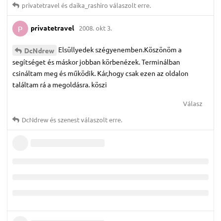
privatetravel
és
daika_rashiro
válaszolt erre.
privatetravel
2008. okt 3.
P
Elsüllyedek szégyenemben.Köszönöm a
DcNdrew
segítséget és máskor jobban körbenézek. Terminálban
csináltam meg és működik. Kár,hogy csak ezen az oldalon
találtam rá a megoldásra. köszi
Válasz
DcNdrew
és
szenest
válaszolt erre.