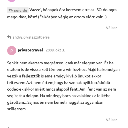
Vazze', hónapok óta keresem erre az ISO-dologra
suicide
megoldást, kösz! (És közben végig az orrom előtt volt...)
Válasz
andy2.​0
válaszolt erre.
privatetravel
2008. okt 3.
P
Senkit nem akartam megsérteni csak már elegem van. És ha
utálom is de vissza kell térnem a winfos-hoz. Majd ha komolyan
veszik a fejlesztők is eme amúgy kiváló linuxot akkor
felteszem.Azt nem értem,hogy ha vannak nyíltforráskódú
codec-ek akkor miért nincs alapból fent. Ami fent van az nem
segített a dolgon. Na mindegy bocs ha valakinek a lelkébe
gázoltam... Sajnos én nem kernel maggal az agyamban
születtem....
Válasz