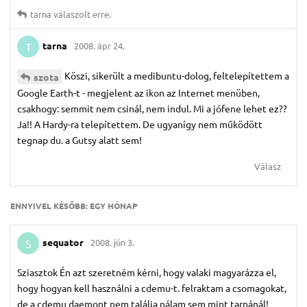
tarna
válaszolt erre.
tarna
2008. ápr 24.
T
Köszi, sikerült a medibuntu-dolog, feltelepítettem a
szota
Google Earth-t - megjelent az ikon az Internet menüben,
csakhogy: semmit nem csinál, nem indul. Mi a jófene lehet ez??
Ja!! A Hardy-ra telepítettem. De ugyanígy nem működött
tegnap du. a Gutsy alatt sem!
Válasz
ENNYIVEL KÉSŐBB:
EGY HÓNAP
sequator
2008. jún 3.
S
Sziasztok Én azt szeretném kérni, hogy valaki magyarázza el,
hogy hogyan kell használni a cdemu-t. felraktam a csomagokat,
de a cdemu daemont nem találja nálam sem mint tarnánál!