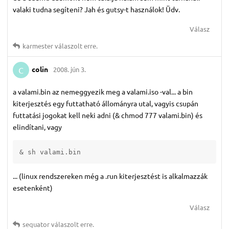
valaki tudna segíteni? Jah és gutsy-t használok! Üdv.
Válasz
karmester
válaszolt erre.
colin
2008. jún 3.
C
a valami.bin az nemeggyezik meg a valami.iso -val... a bin
kiterjesztés egy futtatható állományra utal, vagyis csupán
futtatási jogokat kell neki adni (
& chmod 777 valami.bin
) és
elindítani, vagy
& sh valami.bin
... (linux rendszereken még a .run kiterjesztést is alkalmazzák
esetenként)
Válasz
sequator
válaszolt erre.