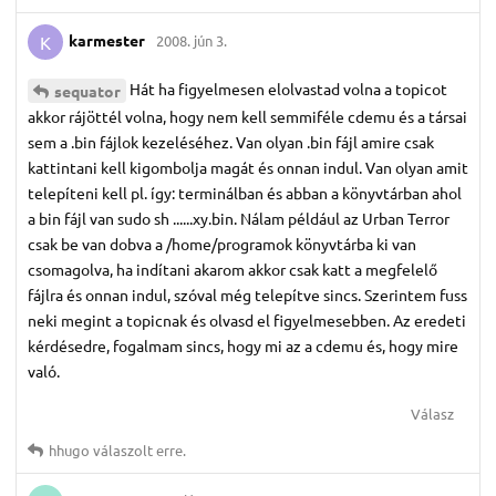
karmester
2008. jún 3.
K
Hát ha figyelmesen elolvastad volna a topicot
sequator
akkor rájöttél volna, hogy nem kell semmiféle cdemu és a társai
sem a .bin fájlok kezeléséhez. Van olyan .bin fájl amire csak
kattintani kell kigombolja magát és onnan indul. Van olyan amit
telepíteni kell pl. így: terminálban és abban a könyvtárban ahol
a bin fájl van sudo sh ......xy.bin. Nálam például az Urban Terror
csak be van dobva a /home/programok könyvtárba ki van
csomagolva, ha indítani akarom akkor csak katt a megfelelő
fájlra és onnan indul, szóval még telepítve sincs. Szerintem fuss
neki megint a topicnak és olvasd el figyelmesebben. Az eredeti
kérdésedre, fogalmam sincs, hogy mi az a cdemu és, hogy mire
való.
Válasz
hhugo
válaszolt erre.