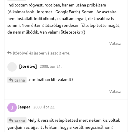
indítottam rögvest, root-ban, hanem utána próbáltam
(Alkalmazások - Internet - GoogleEarth). Semmi. Az asztalra
nem installált indítóikont, csináltam egyet, de továbbra is
semmi. Nem értem: látszólag rendesen föltelepítette magát,
de nem működik. Van valami ötletetek? :((
Válasz
[törölve]
és
jasper
válaszolt erre.
[törölve]
2008. ápr 21.
terminálban kiír valamit?
tarna
Válasz
jasper
2008. ápr 22.
J
Melyik verziót relepítetted mert nekem kis voltak
tarna
gondjaim az újjal itt leírtam hogy sikerült megcsinálnom: