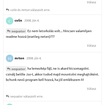
Válasz
colin
és
mrton
válaszolt erre.
colin
2008. jún 4.
C
Ez nem letorkolás volt... Nincsen valamilyen
sequator
readme hozzá (esetleg neten)???
Válasz
mrton
2008. jún 4.
M
ha lemezkép fájl, ne is akard kicsomagolni.
sequator
csinálj belőle .iso-t, akkor tudod majd mountolni meghajtóként.
bchunk nevü program kell hozzá, ha jól emlékszem M
Válasz
sequator
válaszolt erre.