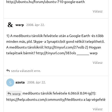
http://ubuntu.hu/forum/ubuntu-710-google-earth
Válasz
warp
2008. ápr 22.
1) A medibuntu tárolók felvétele után a Google-Earth -és több
minden más, pld. Skype- a Synapticból gond nélkül telepíthető.
A medibuntu tárolókról: http://tinyurl.com/27vslb 2) Hogyan
telepítsek bármit? http://tinyurl.com/383ols _______ warp
Válasz
szota
válaszolt erre.
szota
2008. ápr 22.
S
medibuntu tárolók felvétele 6.06tól 8.04-ig(!!):
warp
https://help.ubuntu.com/community/Medibuntu a lap végefelé
Válasz