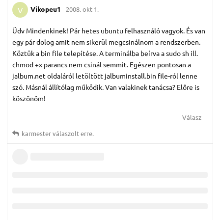
Vikopeu1
2008. okt 1.
V
Üdv Mindenkinek! Pár hetes ubuntu felhasználó vagyok. És van
egy pár dolog amit nem sikerül megcsinálnom a rendszerben.
Köztük a bin file telepítése. A terminálba beírva a sudo sh ill.
chmod +x parancs nem csinál semmit. Egészen pontosan a
jalbum.net oldaláról letöltött jalbuminstall.bin file-ról lenne
szó. Másnál állítólag működik. Van valakinek tanácsa? Előre is
köszönöm!
Válasz
karmester
válaszolt erre.