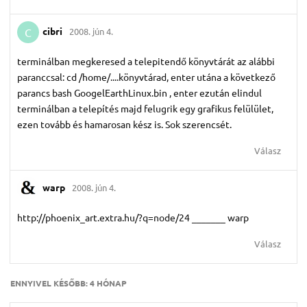
cibri
2008. jún 4.
C
terminálban megkeresed a telepitendő könyvtárát az alábbi
paranccsal: cd /home/....könyvtárad, enter utána a következő
parancs bash GoogelEarthLinux.bin , enter ezután elindul
terminálban a telepítés majd felugrik egy grafikus felülület,
ezen tovább és hamarosan kész is. Sok szerencsét.
Válasz
warp
2008. jún 4.
http://phoenix_art.extra.hu/?q=node/24 _______ warp
Válasz
ENNYIVEL KÉSŐBB:
4 HÓNAP