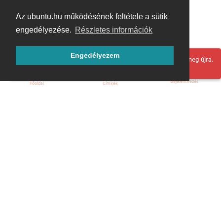
Az ubuntu.hu működésének feltétele a sütik
engedélyezése.
Részletes információk
Engedélyezem
Hoppá! Valami hiba történt. Frissítse az oldalt és próbálja meg újra.
Bejelentkezés
Főoldal
Címkék
Kezdőoldal
Blog
ÁSZF
Szabályzat
Kapcsolat
ubuntu.hu :: Magyar Ubuntu Közösség
© 2007 – 2026