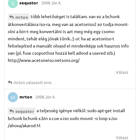
sequator
2008. jún 4.
S
több lehetőséget is találtam. van ez a bchunk
mrton
átkonvertálásra iso-ra. meg van az acetoniso2 ez tudja mount-
olni a bin-t meg konvertálni is azt meg még egy csomo
mindent, tehát elég jónak tűnik..:) ui: ha az acetoniso-t
feltelepíted a manuált olvasd el mindenképp sok hasznos info
van (pl. fuse csoporthoz hozzá kell adnod a usered stb.)
http://www.acetoneiso.netsons.org/
Válasz
mrton
válaszolt erre.
mrton
2008. jún 4.
M
a teljesség igénye nélkül: sudo apt-get install
sequator
bchunk bchunk x.bin x.cue x.iso sudo mount -o loop x.iso
/ahova/akarod M
Válasz