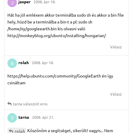
jasper
2008. ápr 18.
J
Hát ha jól emléxem akkor terminálba sudo sh és akkor a bin file
hely, húzd be a terminálba a bin-t a pl: sudo sh
/home/xy/googleearth.bin kis olvasni való
http://monkeyblog.org/ubuntu/installing/hungarian/
Válasz
rolah
2008. ápr 18.
R
https://help.ubuntu.com/community/GoogleEarth én így
csináltam
Válasz
tarna
válaszolt erre.
tarna
2008. ápr 21.
T
Köszönöm a segítséget, sikerült! vagyis... Nem
rolah