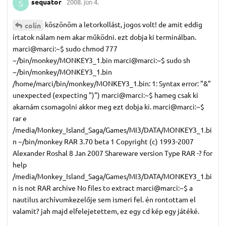
sequator
2008. jún 4.
S
köszönöm a letorkollást, jogos volt! de amit eddig
colin
írtatok nálam nem akar működni. ezt dobja ki terminálban.
marci@marci:~$ sudo chmod 777
~/bin/monkey/MONKEY3_1.bin marci@marci:~$ sudo sh
~/bin/monkey/MONKEY3_1.bin
/home/marci/bin/monkey/MONKEY3_1.bin: 1: Syntax error: "&"
unexpected (expecting ")") marci@marci:~$ hameg csak ki
akarnám csomagolni akkor meg ezt dobja ki. marci@marci:~$
rar e
/media/Monkey_Island_Saga/Games/MI3/DATA/MONKEY3_1.bi
n ~/bin/monkey RAR 3.70 beta 1 Copyright (c) 1993-2007
Alexander Roshal 8 Jan 2007 Shareware version Type RAR -? for
help
/media/Monkey_Island_Saga/Games/MI3/DATA/MONKEY3_1.bi
n is not RAR archive No files to extract marci@marci:~$ a
nautilus archívumkezelője sem ismeri fel. én rontottam el
valamit? jah majd elfelejetettem, ez egy cd kép egy játéké.