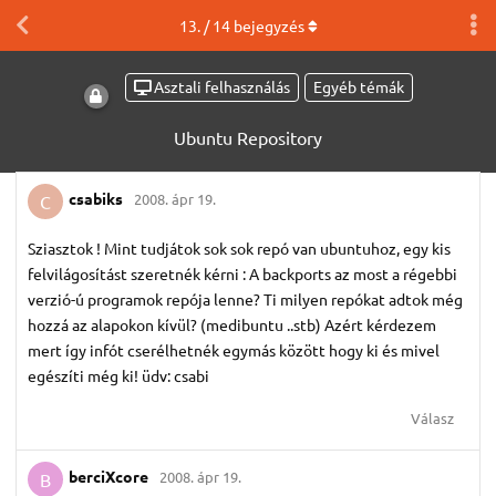
13
. /
14
bejegyzés
Asztali felhasználás
Egyéb témák
Ubuntu Repository
csabiks
2008. ápr 19.
C
Sziasztok ! Mint tudjátok sok sok repó van ubuntuhoz, egy kis
felvilágosítást szeretnék kérni : A backports az most a régebbi
verzió-ú programok repója lenne? Ti milyen repókat adtok még
hozzá az alapokon kívül? (medibuntu ..stb) Azért kérdezem
mert így infót cserélhetnék egymás között hogy ki és mivel
egészíti még ki! üdv: csabi
Válasz
berciXcore
2008. ápr 19.
B