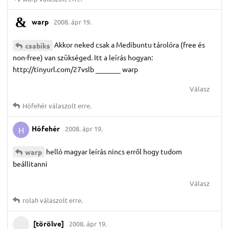
warp
2008. ápr 19.
Akkor neked csak a Medibuntu tárolóra (free és
csabiks
non-free) van szükséged. Itt a leírás hogyan:
http://tinyurl.com/27vslb _______ warp
Válasz
Hófehér
válaszolt erre.
Hófehér
2008. ápr 19.
H
helló magyar leírás nincs erről hogy tudom
warp
beállitanni
Válasz
rolah
válaszolt erre.
[törölve]
2008. ápr 19.