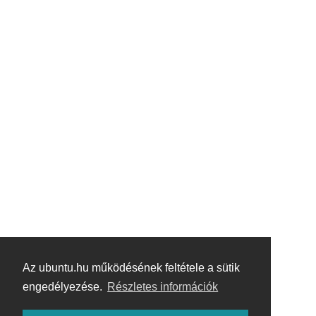
Az ubuntu.hu működésének feltétele a sütik
engedélyezése.
Részletes információk