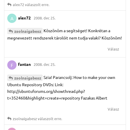
alex72
válaszolt erre.
alex72
2008. dec 25.
A
Köszönöm a segítséget! Konkrétan a
zsolnaigabesz
megnevezett rendszerek tárolóit nem tudja valaki? Köszönöm!
Válasz
fantan
2008. dec 25.
F
Szia! Parancsolj: How to make your own
zsolnaigabesz
Ubuntu Repository DVDs: Link:
http://ubuntuforums.org/showthread.php?
t=352460&highlight=create+repository Fazakas Albert
Válasz
zsolnaigabesz
válaszolt erre.