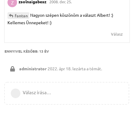
zsolnaigabesz
2008. dec 25.
Z
Nagyon szépen köszönöm a választ Albert! :)
fantan
Kellemes Ünnepeket! :)
Válasz
ENNYIVEL KÉSŐBB:
13 ÉV
administrator
2022. ápr 18.
lezárta a témát.
Válasz írása…