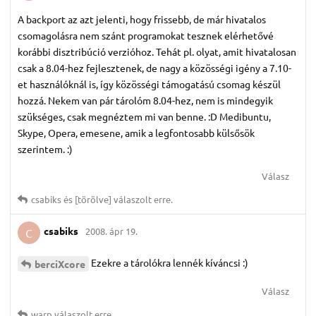
A backport az azt jelenti, hogy frissebb, de már hivatalos
csomagolásra nem szánt programokat tesznek elérhetővé
korábbi disztribúció verzióhoz. Tehát pl. olyat, amit hivatalosan
csak a 8.04-hez fejlesztenek, de nagy a közösségi igény a 7.10-
et használóknál is, így közösségi támogatású csomag készül
hozzá. Nekem van pár tárolóm 8.04-hez, nem is mindegyik
szükséges, csak megnéztem mi van benne. :D Medibuntu,
Skype, Opera, emesene, amik a legfontosabb külsősök
szerintem. :)
Válasz
csabiks
és
[törölve]
válaszolt erre.
csabiks
2008. ápr 19.
C
Ezekre a tárolókra lennék kíváncsi :)
berciXcore
Válasz
warp
válaszolt erre.