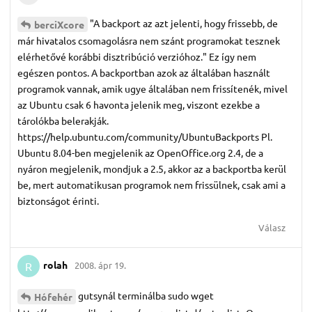
"A backport az azt jelenti, hogy frissebb, de
berciXcore
már hivatalos csomagolásra nem szánt programokat tesznek
elérhetővé korábbi disztribúció verzióhoz." Ez így nem
egészen pontos. A backportban azok az általában használt
programok vannak, amik ugye általában nem frissítenék, mivel
az Ubuntu csak 6 havonta jelenik meg, viszont ezekbe a
tárolókba belerakják.
https://help.ubuntu.com/community/UbuntuBackports Pl.
Ubuntu 8.04-ben megjelenik az OpenOffice.org 2.4, de a
nyáron megjelenik, mondjuk a 2.5, akkor az a backportba kerül
be, mert automatikusan programok nem frissülnek, csak ami a
biztonságot érinti.
Válasz
rolah
2008. ápr 19.
R
gutsynál terminálba sudo wget
Hófehér