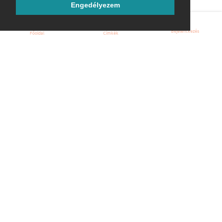
Engedélyezem
Bejelentkezés
Főoldal
Címkék
Kezdőoldal
Blog
ÁSZF
Szabályzat
Kapcsolat
ubuntu.hu :: Magyar Ubuntu Közösség
© 2007 – 2026
Önkéntes segítők:
Megtekintés