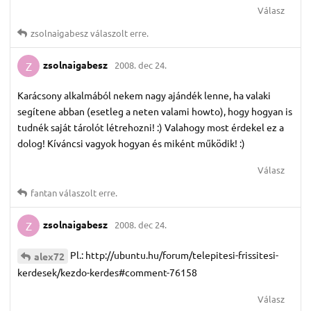
Válasz
zsolnaigabesz
válaszolt erre.
zsolnaigabesz
2008. dec 24.
Z
Karácsony alkalmából nekem nagy ajándék lenne, ha valaki
segítene abban (esetleg a neten valami howto), hogy hogyan is
tudnék saját tárolót létrehozni! :) Valahogy most érdekel ez a
dolog! Kíváncsi vagyok hogyan és miként működik! :)
Válasz
fantan
válaszolt erre.
zsolnaigabesz
2008. dec 24.
Z
Pl.: http://ubuntu.hu/forum/telepitesi-frissitesi-
alex72
kerdesek/kezdo-kerdes#comment-76158
Válasz