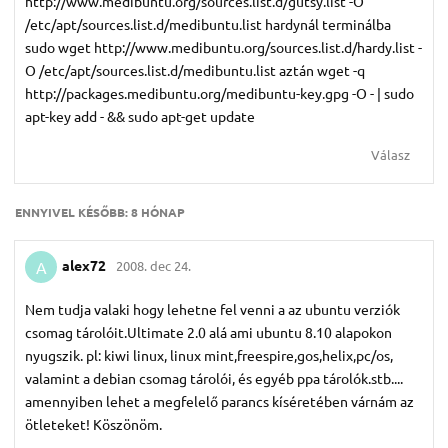
http://www.medibuntu.org/sources.list.d/gutsy.list -O
/etc/apt/sources.list.d/medibuntu.list hardynál terminálba
sudo wget http://www.medibuntu.org/sources.list.d/hardy.list -
O /etc/apt/sources.list.d/medibuntu.list aztán wget -q
http://packages.medibuntu.org/medibuntu-key.gpg -O - | sudo
apt-key add - && sudo apt-get update
Válasz
ENNYIVEL KÉSŐBB:
8 HÓNAP
alex72
2008. dec 24.
A
Nem tudja valaki hogy lehetne fel venni a az ubuntu verziók
csomag tárolóit.Ultimate 2.0 alá ami ubuntu 8.10 alapokon
nyugszik. pl: kiwi linux, linux mint,freespire,gos,helix,pc/os,
valamint a debian csomag tárolói, és egyéb ppa tárolók.stb....
amennyiben lehet a megfelelő parancs kíséretében várnám az
ötleteket! Köszönöm.