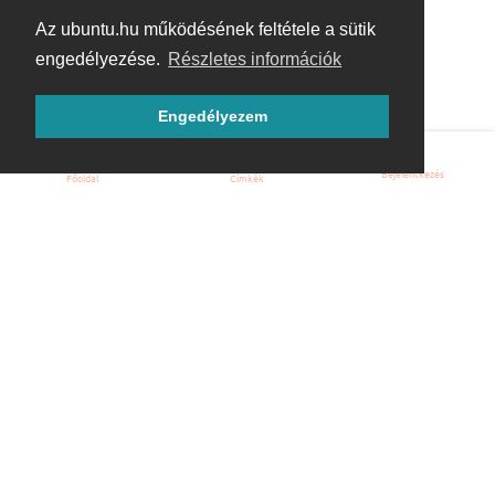
Az ubuntu.hu működésének feltétele a sütik
engedélyezése.
Részletes információk
Engedélyezem
Bejelentkezés
Főoldal
Címkék
Kezdőoldal
Blog
ÁSZF
Szabályzat
Kapcsolat
ubuntu.hu :: Magyar Ubuntu Közösség
© 2007 – 2026