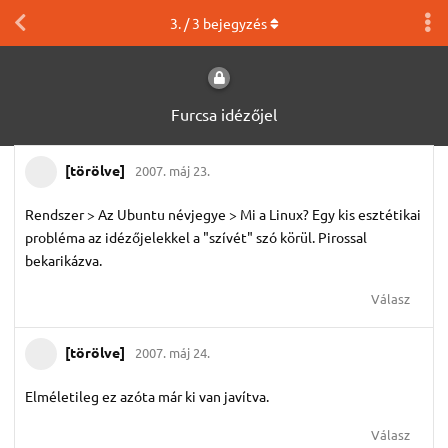
3
. /
3
bejegyzés
Furcsa idézőjel
[törölve]
2007. máj 23.
Rendszer > Az Ubuntu névjegye > Mi a Linux? Egy kis esztétikai
probléma az idézőjelekkel a "szívét" szó körül. Pirossal
bekarikázva.
Válasz
[törölve]
2007. máj 24.
Elméletileg ez azóta már ki van javítva.
Válasz