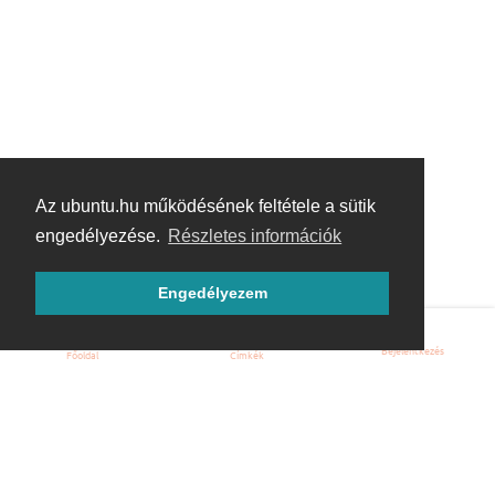
Az ubuntu.hu működésének feltétele a sütik
engedélyezése.
Részletes információk
Engedélyezem
Bejelentkezés
Főoldal
Címkék