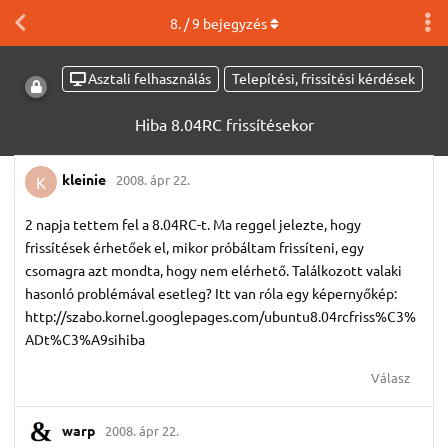
8
. /
9
bejegyzés
Asztali felhasználás
Telepítési, frissítési kérdések
Hiba 8.04RC frissítésekor
kleinie
2008. ápr 22.
K
2 napja tettem fel a 8.04RC-t. Ma reggel jelezte, hogy
frissítések érhetőek el, mikor próbáltam frissíteni, egy
csomagra azt mondta, hogy nem elérhető. Találkozott valaki
hasonló problémával esetleg? Itt van róla egy képernyőkép:
http://szabo.kornel.googlepages.com/ubuntu8.04rcfriss%C3%
ADt%C3%A9sihiba
Válasz
warp
2008. ápr 22.