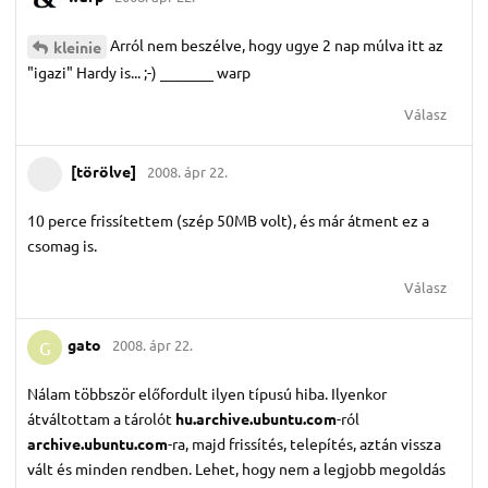
Arról nem beszélve, hogy ugye 2 nap múlva itt az
kleinie
"igazi" Hardy is... ;-) _______ warp
Válasz
[törölve]
2008. ápr 22.
10 perce frissítettem (szép 50MB volt), és már átment ez a
csomag is.
Válasz
gato
2008. ápr 22.
G
Nálam többször előfordult ilyen típusú hiba. Ilyenkor
átváltottam a tárolót
hu.archive.ubuntu.com
-ról
archive.ubuntu.com
-ra, majd frissítés, telepítés, aztán vissza
vált és minden rendben. Lehet, hogy nem a legjobb megoldás