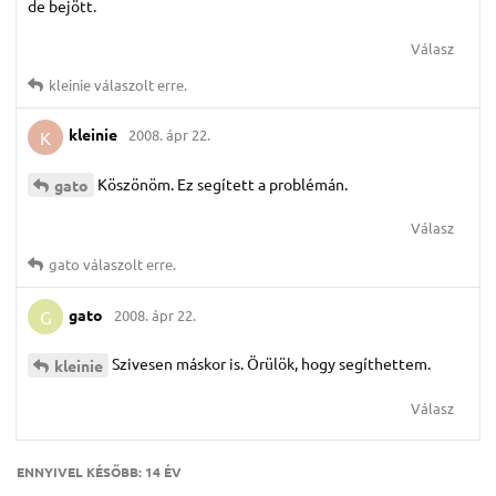
de bejött.
Válasz
kleinie
válaszolt erre.
kleinie
2008. ápr 22.
K
Köszönöm. Ez segített a problémán.
gato
Válasz
gato
válaszolt erre.
gato
2008. ápr 22.
G
Szivesen máskor is. Örülök, hogy segíthettem.
kleinie
Válasz
ENNYIVEL KÉSŐBB:
14 ÉV