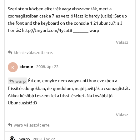
Szerintem közben eltették vagy visszavonták, mert a
csomaglistában csak a 7-es verzió látszik: hardy (utils): Set up
the font and the keyboard on the console 1.21ubuntu7: all
Forrás: http://tinyurl.com/4ycat8 _______ warp
Válasz
kleinie
válaszolt erre.
kleinie
2008. ápr 22.
K
Értem, ennyire nem vagyok otthon ezekben a
warp
frissítős dolgokban, de gondolom, majd javítják a csomaglistát.
Akkor később teszem fel a frissítéseket. Na további jó
Ubuntuzást! :D
Válasz
warp
válaszolt erre.
warp
2008. ápr 22.