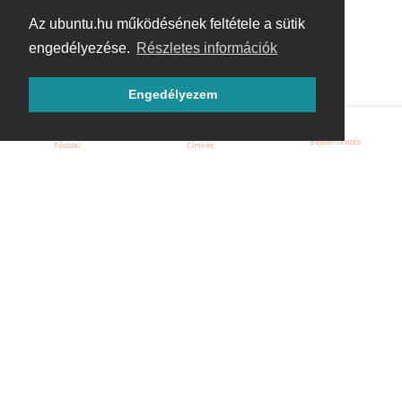
Az ubuntu.hu működésének feltétele a sütik
engedélyezése.
Részletes információk
Engedélyezem
Bejelentkezés
Főoldal
Címkék
Kezdőoldal
Blog
ÁSZF
Szabályzat
Kapcsolat
ubuntu.hu :: Magyar Ubuntu Közösség
© 2007 – 2026