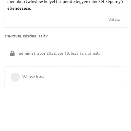
menüben twinview helyett seperate legyen mindkét képernyő
elrendezése.
Válasz
ENNYIVEL KÉSŐBB:
15 ÉV
administrator
2022. ápr 18.
lezárta a témát.
Válasz írása…