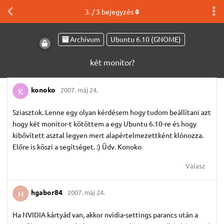
3
. /
3
bejegyzés
Archívum
Ubuntu 6.10 (GNOME)
két monitor?
konoko
2007. máj 24.
K
Sziasztok. Lenne egy olyan kérdésem hogy tudom beállítani azt
hogy két monitor-t kötöttem a egy Ubuntu 6.10-re és hogy
kibővített asztal legyen mert alapértelmezettként klónozza.
Előre is köszi a segítséget. :) Üdv. Konoko
Válasz
hgabor84
2007. máj 24.
H
Ha NVIDIA kártyád van, akkor nvidia-settings parancs után a