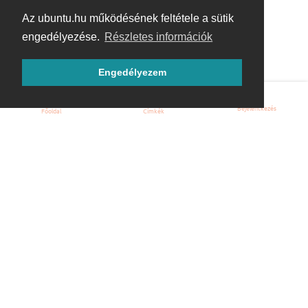
Az ubuntu.hu működésének feltétele a sütik
engedélyezése.
Részletes információk
Engedélyezem
Bejelentkezés
Főoldal
Címkék
Kezdőoldal
Blog
ÁSZF
Szabályzat
Kapcsolat
ubuntu.hu :: Magyar Ubuntu Közösség
© 2007 – 2026