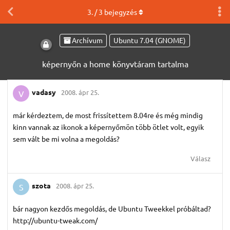
3
. /
3
bejegyzés
Archívum
Ubuntu 7.04 (GNOME)
képernyőn a home könyvtáram tartalma
vadasy
2008. ápr 25.
V
már kérdeztem, de most frissítettem 8.04re és még mindig
kinn vannak az ikonok a képernyőmön több ötlet volt, egyik
sem vált be mi volna a megoldás?
Válasz
szota
2008. ápr 25.
S
bár nagyon kezdős megoldás, de Ubuntu Tweekkel próbáltad?
http://ubuntu-tweak.com/