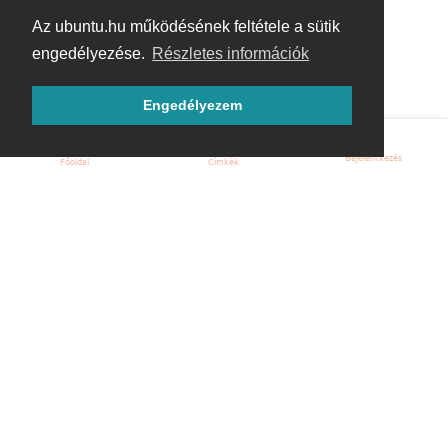
Az ubuntu.hu működésének feltétele a sütik
engedélyezése.
Részletes információk
Engedélyezem
Bejelentkezés
Főoldal
Címkék
Kezdőoldal
Blog
ÁSZF
Szabályzat
Kapcsolat
ubuntu.hu :: Magyar Ubuntu Közösség
© 2007 – 2026