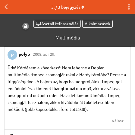
3
. /
3
bejegyzés
Asztali felhasználás
Alkalmazások
Multimédia
polyp
2008. ápr 29.
P
Üdv! Kérdésem a következő: Nem lehetne a Debian-
multimédia ffmpeg csomagját rakni a Hardy tárolóba? Persze a
függőségeivel. A bajom az, hogy ha megpróbálok ffmpeg-gel
encódolni és a kimeneti hangformátum mp3, akkor a válasz:
unsupported output codec. Ha a debian-multimédia ffmpeg
csomagját használom, akkor kiválóbbnál tökéletesebben
működik (jobb kapcsolókkal fordították!!!).
Válasz