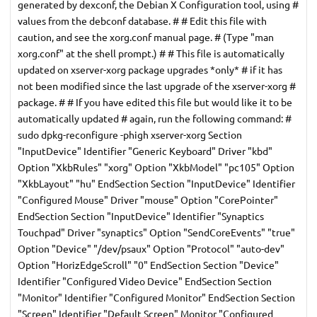
generated by dexconf, the Debian X Configuration tool, using #
values from the debconf database. # # Edit this file with
caution, and see the xorg.conf manual page. # (Type "man
xorg.conf" at the shell prompt.) # # This file is automatically
updated on xserver-xorg package upgrades *only* # if it has
not been modified since the last upgrade of the xserver-xorg #
package. # # If you have edited this file but would like it to be
automatically updated # again, run the following command: #
sudo dpkg-reconfigure -phigh xserver-xorg Section
"InputDevice" Identifier "Generic Keyboard" Driver "kbd"
Option "XkbRules" "xorg" Option "XkbModel" "pc105" Option
"XkbLayout" "hu" EndSection Section "InputDevice" Identifier
"Configured Mouse" Driver "mouse" Option "CorePointer"
EndSection Section "InputDevice" Identifier "Synaptics
Touchpad" Driver "synaptics" Option "SendCoreEvents" "true"
Option "Device" "/dev/psaux" Option "Protocol" "auto-dev"
Option "HorizEdgeScroll" "0" EndSection Section "Device"
Identifier "Configured Video Device" EndSection Section
"Monitor" Identifier "Configured Monitor" EndSection Section
"Screen" Identifier "Default Screen" Monitor "Configured