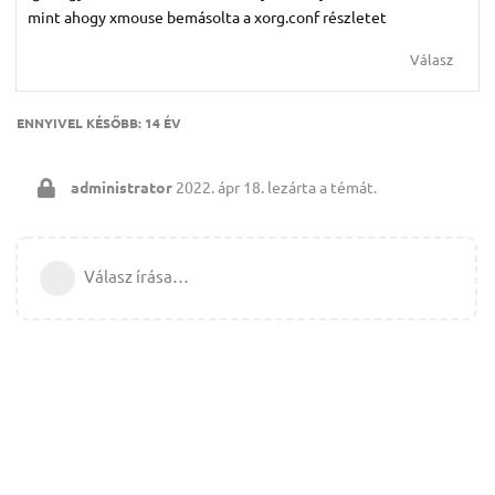
mint ahogy xmouse bemásolta a xorg.conf részletet
Válasz
ENNYIVEL KÉSŐBB:
14 ÉV
administrator
2022. ápr 18.
lezárta a témát.
Válasz írása…