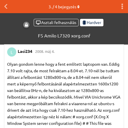
3
. /
4
bejegyzés
Asztali felhasználás
Hardver
FS Amilo L7320 xorg.conf
Laci234
2008. máj 4.
L
Olyan gondom lenne hogy a fent említett laptopom van. Eddig
7.10 volt rajta, de most felraktam a 8.04-et. 7.10-nél be tudtam
állítani a felbontást 1280x800-ra, de a 8.04-nél nem sikerül
mert a képernyő felbontásánál alapértelmezetten 1600x1200
van beállítva 0Hz-n, de ha kiválasztom az 1280x800-as
felbontást, akkor a kép becsíkozódik. Mivel VIA Unichrome VGA
van benne megpróbáltam felrakni a viaarena-rol az ubuntu-s
drivert de azt írta hogy csak 7.10-hez használható. Az xorg.conf
alapértelmezetten így néz ki nálam: # xorg.conf (X.Org X
Window System server configuration file) # # This file was