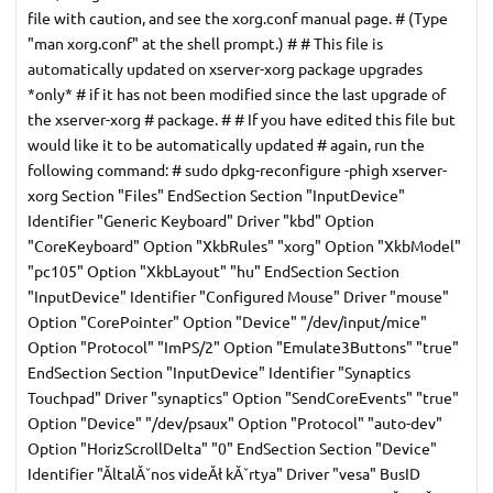
file with caution, and see the xorg.conf manual page. # (Type
"man xorg.conf" at the shell prompt.) # # This file is
automatically updated on xserver-xorg package upgrades
*only* # if it has not been modified since the last upgrade of
the xserver-xorg # package. # # If you have edited this file but
would like it to be automatically updated # again, run the
following command: # sudo dpkg-reconfigure -phigh xserver-
xorg Section "Files" EndSection Section "InputDevice"
Identifier "Generic Keyboard" Driver "kbd" Option
"CoreKeyboard" Option "XkbRules" "xorg" Option "XkbModel"
"pc105" Option "XkbLayout" "hu" EndSection Section
"InputDevice" Identifier "Configured Mouse" Driver "mouse"
Option "CorePointer" Option "Device" "/dev/input/mice"
Option "Protocol" "ImPS/2" Option "Emulate3Buttons" "true"
EndSection Section "InputDevice" Identifier "Synaptics
Touchpad" Driver "synaptics" Option "SendCoreEvents" "true"
Option "Device" "/dev/psaux" Option "Protocol" "auto-dev"
Option "HorizScrollDelta" "0" EndSection Section "Device"
Identifier "ĂltalĂˇnos videĂł kĂˇrtya" Driver "vesa" BusID