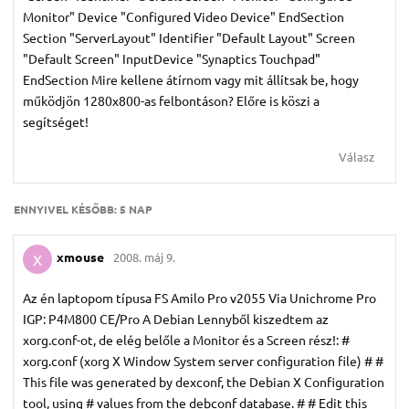
Monitor" Device "Configured Video Device" EndSection
Section "ServerLayout" Identifier "Default Layout" Screen
"Default Screen" InputDevice "Synaptics Touchpad"
EndSection Mire kellene átírnom vagy mit állítsak be, hogy
működjön 1280x800-as felbontáson? Előre is köszi a
segítséget!
Válasz
ENNYIVEL KÉSŐBB:
5 NAP
xmouse
2008. máj 9.
X
Az én laptopom típusa FS Amilo Pro v2055 Via Unichrome Pro
IGP: P4M800 CE/Pro A Debian Lennyből kiszedtem az
xorg.conf-ot, de elég belőle a Monitor és a Screen rész!: #
xorg.conf (xorg X Window System server configuration file) # #
This file was generated by dexconf, the Debian X Configuration
tool, using # values from the debconf database. # # Edit this