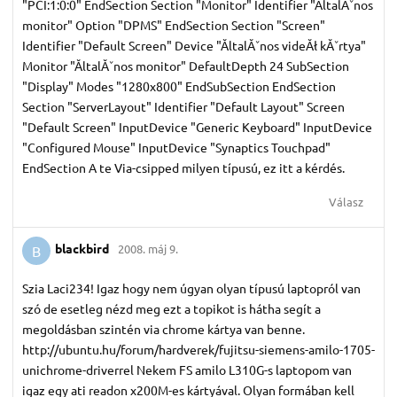
"PCI:1:0:0" EndSection Section "Monitor" Identifier "ĂltalĂˇnos
monitor" Option "DPMS" EndSection Section "Screen"
Identifier "Default Screen" Device "ĂltalĂˇnos videĂł kĂˇrtya"
Monitor "ĂltalĂˇnos monitor" DefaultDepth 24 SubSection
"Display" Modes "1280x800" EndSubSection EndSection
Section "ServerLayout" Identifier "Default Layout" Screen
"Default Screen" InputDevice "Generic Keyboard" InputDevice
"Configured Mouse" InputDevice "Synaptics Touchpad"
EndSection A te Via-csipped milyen típusú, ez itt a kérdés.
Válasz
blackbird
2008. máj 9.
B
Szia Laci234! Igaz hogy nem úgyan olyan típusú laptopról van
szó de esetleg nézd meg ezt a topikot is hátha segít a
megoldásban szintén via chrome kártya van benne.
http://ubuntu.hu/forum/hardverek/fujitsu-siemens-amilo-1705-
unichrome-driverrel Nekem FS amilo L310G-s laptopom van
igaz egy ati readon x200M-es kártyával. Olyan formában kell