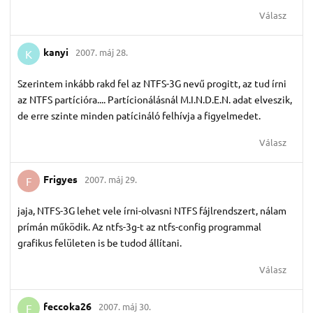
Válasz
kanyi
2007. máj 28.
K
Szerintem inkább rakd fel az NTFS-3G nevű progitt, az tud írni
az NTFS partícióra.... Partícionálásnál M.I.N.D.E.N. adat elveszik,
de erre szinte minden patícináló felhívja a figyelmedet.
Válasz
Frigyes
2007. máj 29.
F
jaja, NTFS-3G lehet vele írni-olvasni NTFS fájlrendszert, nálam
prímán működik. Az ntfs-3g-t az ntfs-config programmal
grafikus felületen is be tudod állítani.
Válasz
feccoka26
2007. máj 30.
F