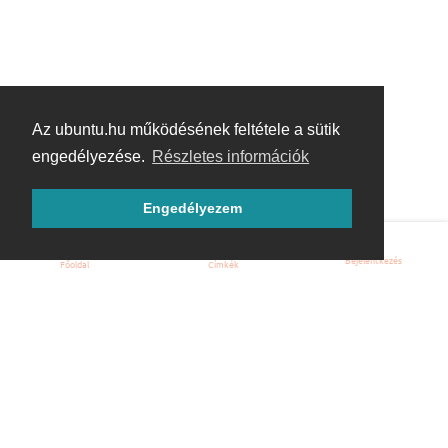
Az ubuntu.hu működésének feltétele a sütik
engedélyezése.
Részletes információk
Engedélyezem
Bejelentkezés
Főoldal
Címkék