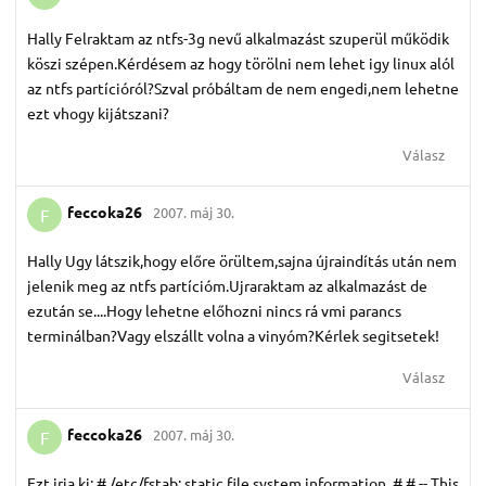
Hally Felraktam az ntfs-3g nevű alkalmazást szuperül működik
köszi szépen.Kérdésem az hogy törölni nem lehet igy linux alól
az ntfs partícióról?Szval próbáltam de nem engedi,nem lehetne
ezt vhogy kijátszani?
Válasz
feccoka26
2007. máj 30.
F
Hally Ugy látszik,hogy előre örültem,sajna újraindítás után nem
jelenik meg az ntfs partícióm.Ujraraktam az alkalmazást de
ezután se....Hogy lehetne előhozni nincs rá vmi parancs
terminálban?Vagy elszállt volna a vinyóm?Kérlek segitsetek!
Válasz
feccoka26
2007. máj 30.
F
Ezt irja ki: # /etc/fstab: static file system information. # # -- This