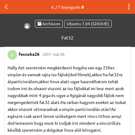
6
. /
7
bejegyzés
Archívum
Ubuntu 7.04 (GNOME)
Fat32
feccoka26
2007. máj 28.
F
Hally Azt szeretném megkérdezni hogyha van egy 250es
vinyóm és vannak rajta iso fájlok(dvd filmek),akkor ha fat32re
átpartícionálom,akkor linux alatt ugye használhatom tehát
tudom irni és olvasni viszont az iso fájlokkal mi lesz mert azok
nagyobbak mint 4 giga és ugye a 4gigánál nagyobb fájlok nem
megengedettek fat32 alatt.Ha rarban hagyom ezeket az isokat
akkor viszont ottmaradnak a vinyón partícionálás után?Az
egészre csak azert lenne szükségem mert nincs itthon annyi
dvd lemezem hogy most ki tudjak irni mindent a vincsiről,és
később szeretném a dolgokat linux alól kiírogatni.