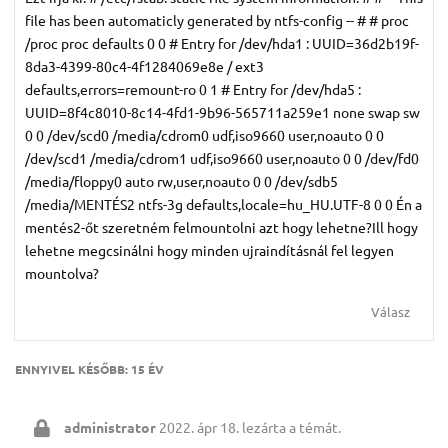
file has been automaticly generated by ntfs-config -- # #
proc
/proc proc defaults 0 0 # Entry for /dev/hda1 : UUID=36d2b19f-
8da3-4399-80c4-4f1284069e8e / ext3
defaults,errors=remount-ro 0 1 # Entry for /dev/hda5 :
UUID=8f4c8010-8c14-4fd1-9b96-565711a259e1 none swap sw
0 0 /dev/scd0 /media/cdrom0 udf,iso9660 user,noauto 0 0
/dev/scd1 /media/cdrom1 udf,iso9660 user,noauto 0 0 /dev/fd0
/media/floppy0 auto rw,user,noauto 0 0 /dev/sdb5
/media/MENTÉS2 ntfs-3g defaults,locale=hu_HU.UTF-8 0 0 Én a
mentés2-őt szeretném felmountolni azt hogy lehetne?Ill hogy
lehetne megcsinálni hogy minden ujraindításnál fel legyen
mountolva?
Válasz
ENNYIVEL KÉSŐBB:
15 ÉV
administrator
2022. ápr 18.
lezárta a témát.