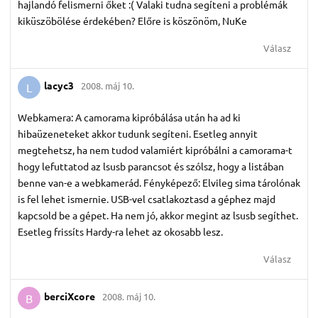
hajlandó felismerni őket :( Valaki tudna segíteni a problémák
kiküszöbölése érdekében? Előre is köszönöm, NuKe
Válasz
lacyc3
2008. máj 10.
L
Webkamera: A camorama kipróbálása után ha ad ki
hibaüzeneteket akkor tudunk segíteni. Esetleg annyit
megtehetsz, ha nem tudod valamiért kipróbálni a camorama-t
hogy lefuttatod az lsusb parancsot és szólsz, hogy a listában
benne van-e a webkamerád. Fényképező: Elvileg sima tárolónak
is fel lehet ismernie. USB-vel csatlakoztasd a géphez majd
kapcsold be a gépet. Ha nem jó, akkor megint az lsusb segíthet.
Esetleg frissíts Hardy-ra lehet az okosabb lesz.
Válasz
berciXcore
2008. máj 10.
B