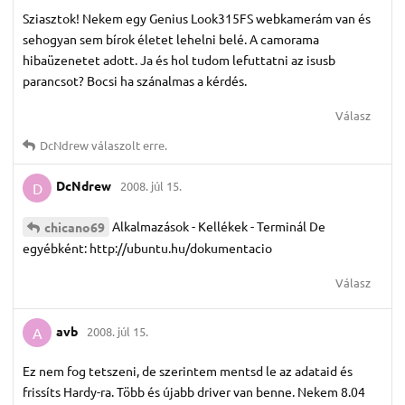
Sziasztok! Nekem egy Genius Look315FS webkamerám van és
sehogyan sem bírok életet lehelni belé. A camorama
hibaüzenetet adott. Ja és hol tudom lefuttatni az isusb
parancsot? Bocsi ha szánalmas a kérdés.
Válasz
DcNdrew
válaszolt erre.
DcNdrew
2008. júl 15.
D
Alkalmazások - Kellékek - Terminál De
chicano69
egyébként: http://ubuntu.hu/dokumentacio
Válasz
avb
2008. júl 15.
A
Ez nem fog tetszeni, de szerintem mentsd le az adataid és
frissíts Hardy-ra. Több és újabb driver van benne. Nekem 8.04