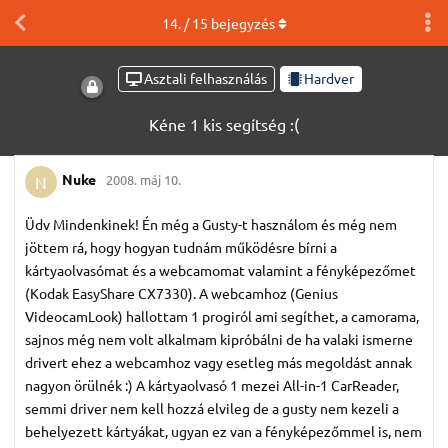
14
. /
15
bejegyzés
Asztali felhasználás
Hardver
Kéne 1 kis segítség :(
Nuke
2008. máj 10.
N
Üdv Mindenkinek! Én még a Gusty-t használom és még nem
jöttem rá, hogy hogyan tudnám működésre bírni a
kártyaolvasómat és a webcamomat valamint a fényképezőmet
(Kodak EasyShare CX7330). A webcamhoz (Genius
VideocamLook) hallottam 1 progiról ami segíthet, a camorama,
sajnos még nem volt alkalmam kipróbálni de ha valaki ismerne
drivert ehez a webcamhoz vagy esetleg más megoldást annak
nagyon örülnék :) A kártyaolvasó 1 mezei All-in-1 CarReader,
semmi driver nem kell hozzá elvileg de a gusty nem kezeli a
behelyezett kártyákat, ugyan ez van a fényképezőmmel is, nem