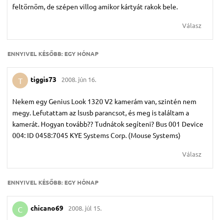
feltörnöm, de szépen villog amikor kártyát rakok bele.
Válasz
ENNYIVEL KÉSŐBB:
EGY HÓNAP
tiggis73
2008. jún 16.
T
Nekem egy Genius Look 1320 V2 kamerám van, szintén nem
megy. Lefutattam az lsusb parancsot, és meg is találtam a
kamerát. Hogyan tovább?? Tudnátok segíteni? Bus 001 Device
004: ID 0458:7045 KYE Systems Corp. (Mouse Systems)
Válasz
ENNYIVEL KÉSŐBB:
EGY HÓNAP
chicano69
2008. júl 15.
C