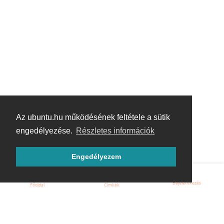
Az ubuntu.hu működésének feltétele a sütik
engedélyezése.
Részletes információk
Engedélyezem
Bejelentkezés
Főoldal
Címkék