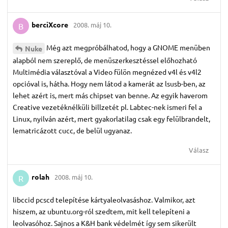
berciXcore
2008. máj 10.
B
Még azt megpróbálhatod, hogy a GNOME menüben
Nuke
alapból nem szereplő, de menüszerkesztéssel előhozható
Multimédia választóval a Video fülön megnézed v4l és v4l2
opcióval is, hátha. Hogy nem látod a kamerát az lsusb-ben, az
lehet azért is, mert más chipset van benne. Az egyik haverom
Creative vezetéknélküli billzetét pl. Labtec-nek ismeri fel a
Linux, nyilván azért, mert gyakorlatilag csak egy felülbrandelt,
lematricázott cucc, de belül ugyanaz.
Válasz
rolah
2008. máj 10.
R
libccid pcscd telepítése kártyaleolvasáshoz. Valmikor, azt
hiszem, az ubuntu.org-ról szedtem, mit kell telepíteni a
leolvasóhoz. Sajnos a K&H bank védelmét így sem sikerült