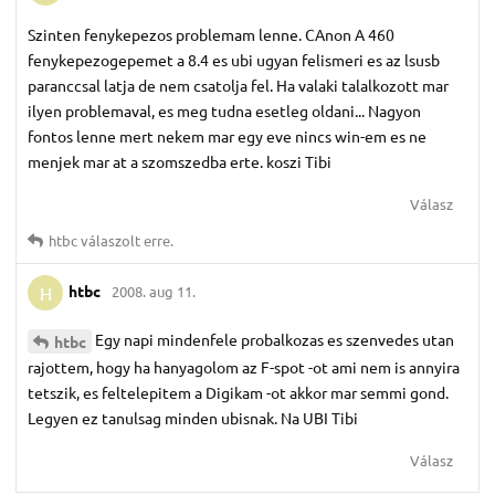
Szinten fenykepezos problemam lenne. CAnon A 460
fenykepezogepemet a 8.4 es ubi ugyan felismeri es az lsusb
paranccsal latja de nem csatolja fel. Ha valaki talalkozott mar
ilyen problemaval, es meg tudna esetleg oldani... Nagyon
fontos lenne mert nekem mar egy eve nincs win-em es ne
menjek mar at a szomszedba erte. koszi Tibi
Válasz
htbc
válaszolt erre.
htbc
2008. aug 11.
H
Egy napi mindenfele probalkozas es szenvedes utan
htbc
rajottem, hogy ha hanyagolom az F-spot -ot ami nem is annyira
tetszik, es feltelepitem a Digikam -ot akkor mar semmi gond.
Legyen ez tanulsag minden ubisnak. Na UBI Tibi
Válasz