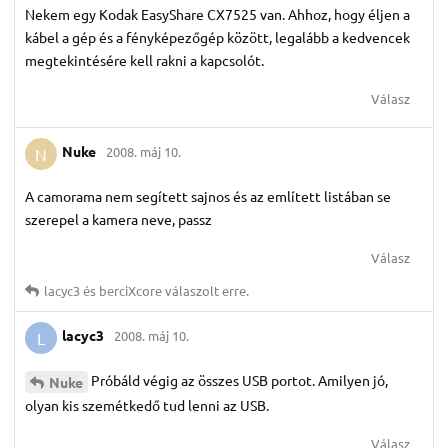
Nekem egy Kodak EasyShare CX7525 van. Ahhoz, hogy éljen a
kábel a gép és a fényképezőgép között, legalább a kedvencek
megtekintésére kell rakni a kapcsolót.
Válasz
Nuke
2008. máj 10.
N
A camorama nem segített sajnos és az említett listában se
szerepel a kamera neve, passz
Válasz
lacyc3
és
berciXcore
válaszolt erre.
lacyc3
2008. máj 10.
L
Próbáld végig az összes USB portot. Amilyen jó,
Nuke
olyan kis szemétkedő tud lenni az USB.
Válasz