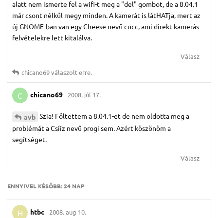
alatt nem ismerte fel a wifi-t meg a "del" gombot, de a 8.04.1
már csont nélkül megy minden. A kamerát is látHATja, mert az
új GNOME-ban van egy Cheese nevű cucc, ami direkt kamerás
felvételekre lett kitalálva.
Válasz
chicano69
válaszolt erre.
chicano69
2008. júl 17.
C
Szia! Föltettem a 8.04.1-et de nem oldotta meg a
avb
problémát a Csííz nevű progi sem. Azért köszönöm a
segítséget.
Válasz
ENNYIVEL KÉSŐBB:
24 NAP
htbc
2008. aug 10.
H