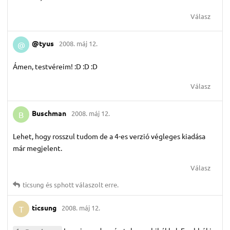
Válasz
@tyus
2008. máj 12.
@
Ámen, testvéreim! :D :D :D
Válasz
Buschman
2008. máj 12.
B
Lehet, hogy rosszul tudom de a 4-es verzió végleges kiadása
már megjelent.
Válasz
ticsung
és
sphott
válaszolt erre.
ticsung
2008. máj 12.
T