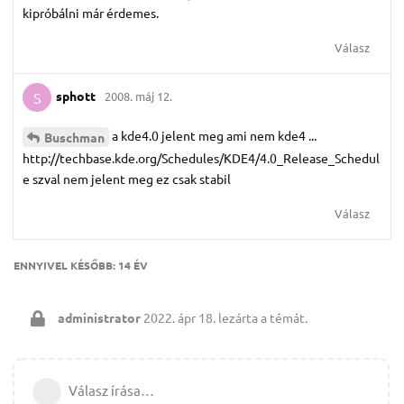
kipróbálni már érdemes.
Válasz
sphott
2008. máj 12.
S
a kde4.0 jelent meg ami nem kde4 ...
Buschman
http://techbase.kde.org/Schedules/KDE4/4.0_Release_Schedul
e szval nem jelent meg ez csak stabil
Válasz
ENNYIVEL KÉSŐBB:
14 ÉV
administrator
2022. ápr 18.
lezárta a témát.
Válasz írása…