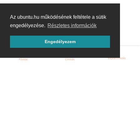
Az ubuntu.hu működésének feltétele a sütik
engedélyezése.
Részletes információk
Engedélyezem
Bejelentkezés
Főoldal
Címkék
Kezdőoldal
Blog
ÁSZF
Szabályzat
Kapcsolat
ubuntu.hu :: Magyar Ubuntu Közösség
© 2007 – 2026