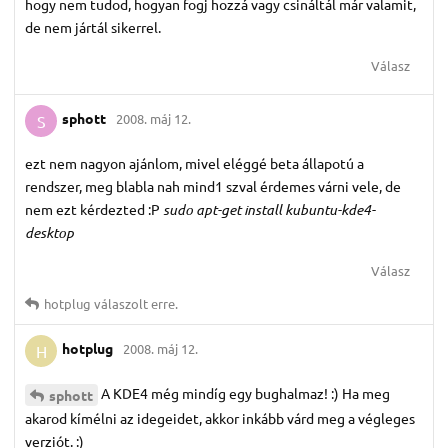
hogy nem tudod, hogyan fogj hozzá vagy csináltál már valamit,
de nem jártál sikerrel.
Válasz
sphott
2008. máj 12.
S
ezt nem nagyon ajánlom, mivel eléggé beta állapotú a
rendszer, meg blabla nah mind1 szval érdemes várni vele, de
nem ezt kérdezted :P
sudo apt-get install kubuntu-kde4-
desktop
Válasz
hotplug
válaszolt erre.
hotplug
2008. máj 12.
H
A KDE4 még mindíg egy bughalmaz! :) Ha meg
sphott
akarod kímélni az idegeidet, akkor inkább várd meg a végleges
verziót. :)