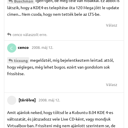
Igen-igen, de még tele van hibákkal. Ez abból is
Buschman
látszik, hogy a KDE4-es telepítése óta 120 Mega jött le update
címen... Nem csoda, hogy nem tették bele az LTS-be.
Válasz
cenco
válaszolt erre.
cenco
2008. máj 12.
C
megelőztél, míg bejelentkeztem leírtad. attól,
ticsung
hogy végleges, még lehet bugos. ezért van gondolom sok
frissítése.
Válasz
[törölve]
2008. máj 12.
Amit ajánlok neked, hogy töltsd le a Kubuntu 8.04 KDE 4-es
változatát, és játszadozz vele Live CD-ként, vagy mondjuk
Virtualbox-ban. Frissíteni még nem ajánlott szerintem se, de