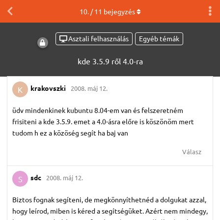
10
. /
11
bejegyzés
Asztali felhasználás
Egyéb témák
kde 3.5.9 ről 4.0-ra
krakovszki
2008. máj 12.
K
üdv mindenkinek kubuntu 8.04-em van és felszeretném
frisiteni a kde 3.5.9. emet a 4.0-ásra előre is köszönöm mert
tudom h ez a közöség segít ha baj van
Válasz
sdc
2008. máj 12.
S
Biztos fognak segíteni, de megkönnyíthetnéd a dolgukat azzal,
hogy leírod, miben is kéred a segítségüket. Azért nem mindegy,