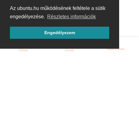
Az ubuntu.hu működésének feltétele a sütik
engedélyezése.
Részletes információk
Engedélyezem
Bejelentkezés
Főoldal
Címkék
Kezdőoldal
Blog
ÁSZF
Szabályzat
Kapcsolat
ubuntu.hu :: Magyar Ubuntu Közösség
© 2007 – 2026