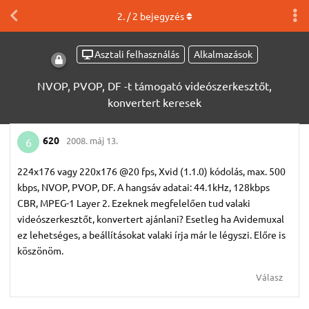
2
. /
2
bejegyzés
Asztali felhasználás
Alkalmazások
NVOP, PVOP, DF -t támogató videószerkesztőt,
konvertert keresek
620
2008. máj 13.
6
224x176 vagy 220x176 @20 fps, Xvid (1.1.0) kódolás, max. 500
kbps, NVOP, PVOP, DF. A hangsáv adatai: 44.1kHz, 128kbps
CBR, MPEG-1 Layer 2. Ezeknek megfelelően tud valaki
videószerkesztőt, konvertert ajánlani? Esetleg ha Avidemuxal
ez lehetséges, a beállításokat valaki írja már le légyszi. Előre is
köszönöm.
Válasz