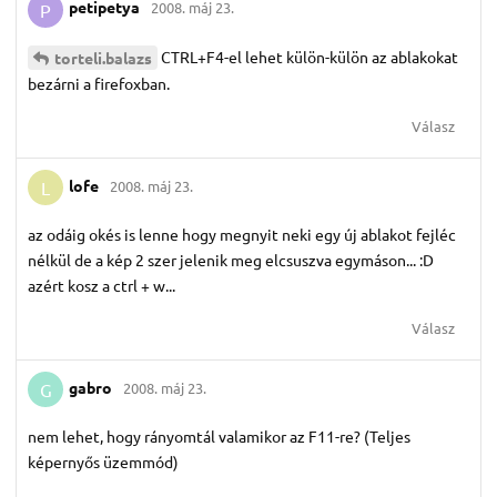
petipetya
2008. máj 23.
P
CTRL+F4-el lehet külön-külön az ablakokat
torteli.​balazs
bezárni a firefoxban.
Válasz
lofe
2008. máj 23.
L
az odáig okés is lenne hogy megnyit neki egy új ablakot fejléc
nélkül de a kép 2 szer jelenik meg elcsuszva egymáson... :D
azért kosz a ctrl + w...
Válasz
gabro
2008. máj 23.
G
nem lehet, hogy rányomtál valamikor az F11-re? (Teljes
képernyős üzemmód)