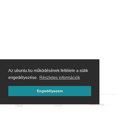
Az ubuntu.hu működésének feltétele a sütik
engedélyezése.
Részletes információk
Engedélyezem
Bejelentkezés
Főoldal
Címkék