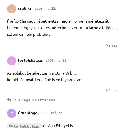
csabiks
2008. máj 22.
C
firefox : ha nagy képet nyitsz meg akkor nem méretezi át
hanem megnyitja teljes méretben ezért nem látod a fejlécet,
sztem ez nem probléma.
Válasz
torteli.​balazs
2008. máj 22.
T
Az ablakot belehet zárni a Ctrl + W bill.
kombinációval..Legalább is én igy szoktam..
Válasz
CruelAngel
válaszolt erre.
CruelAngel
2008. máj 22.
C
sőt Alt+F4-gyel is
torteli.​balazs