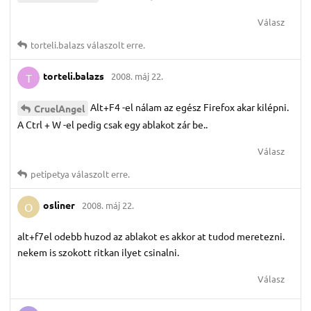
Válasz
torteli.​balazs
válaszolt erre.
torteli.​balazs
2008. máj 22.
T
Alt+F4 -el nálam az egész Firefox akar kilépni.
CruelAngel
A Ctrl + W -el pedig csak egy ablakot zár be..
Válasz
petipetya
válaszolt erre.
osliner
2008. máj 22.
O
alt+f7el odebb huzod az ablakot es akkor at tudod meretezni.
nekem is szokott ritkan ilyet csinalni.
Válasz