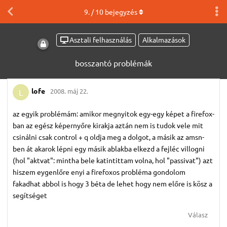
9
. /
10
bejegyzés
Asztali felhasználás
Alkalmazások
bosszantó problémák
lofe
2008. máj 22.
L
az egyik problémám: amikor megnyitok egy-egy képet a firefox-
ban az egész képernyőre kirakja aztán nem is tudok vele mit
csinálni csak control + q oldja meg a dolgot, a másik az amsn-
ben át akarok lépni egy másik ablakba elkezd a fejléc villogni
(hol "aktvat": mintha bele katintittam volna, hol "passivat") azt
hiszem eygenlőre enyi a firefoxos probléma gondolom
fakadhat abbol is hogy 3 béta de lehet hogy nem előre is kösz a
segítséget
Válasz