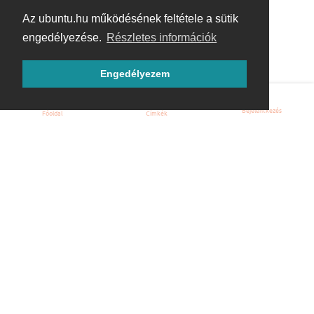
Az ubuntu.hu működésének feltétele a sütik
engedélyezése.
Részletes információk
Engedélyezem
Bejelentkezés
Főoldal
Címkék
Kezdőoldal
Blog
ÁSZF
Szabályzat
Kapcsolat
ubuntu.hu :: Magyar Ubuntu Közösség
© 2007 – 2026