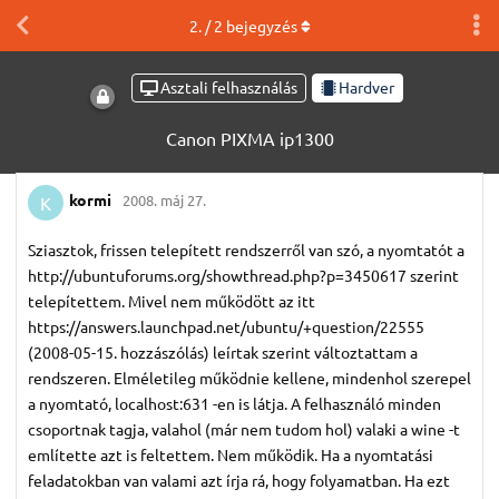
2
. /
2
bejegyzés
Asztali felhasználás
Hardver
Canon PIXMA ip1300
kormi
2008. máj 27.
K
Sziasztok, frissen telepített rendszerről van szó, a nyomtatót a
http://ubuntuforums.org/showthread.php?p=3450617 szerint
telepítettem. Mivel nem működött az itt
https://answers.launchpad.net/ubuntu/+question/22555
(2008-05-15. hozzászólás) leírtak szerint változtattam a
rendszeren. Elméletileg működnie kellene, mindenhol szerepel
a nyomtató, localhost:631 -en is látja. A felhasználó minden
csoportnak tagja, valahol (már nem tudom hol) valaki a wine -t
említette azt is feltettem. Nem működik. Ha a nyomtatási
feladatokban van valami azt írja rá, hogy folyamatban. Ha ezt