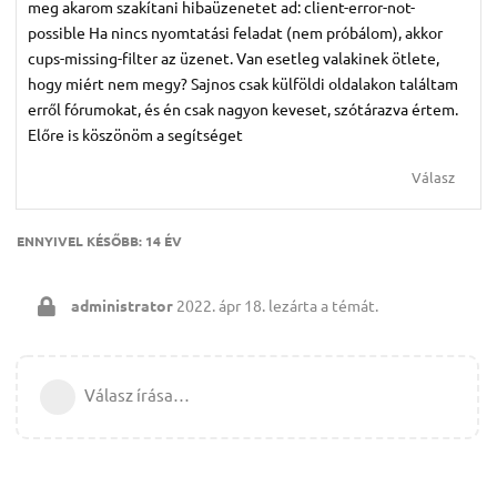
meg akarom szakítani hibaüzenetet ad: client-error-not-
possible Ha nincs nyomtatási feladat (nem próbálom), akkor
cups-missing-filter az üzenet. Van esetleg valakinek ötlete,
hogy miért nem megy? Sajnos csak külföldi oldalakon találtam
erről fórumokat, és én csak nagyon keveset, szótárazva értem.
Előre is köszönöm a segítséget
Válasz
ENNYIVEL KÉSŐBB:
14 ÉV
administrator
2022. ápr 18.
lezárta a témát.
Válasz írása…