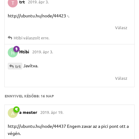
trt
2019. ápr 3.
T
http://ubuntu.hu/node/44423 -.
Válasz
Htibi
válaszolt erre.
Htibi
2019. ápr 3.
H
Javítva.
trt
Válasz
ENNYIVEL KÉSŐBB:
16 NAP
a mester
2019. ápr 19.
A
http://ubuntu.hu/node/44437 Engem zavar az a pici pont ott a
végén.