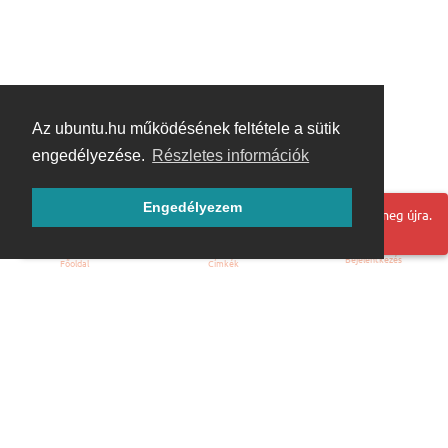
Az ubuntu.hu működésének feltétele a sütik
engedélyezése.
Részletes információk
Engedélyezem
Hoppá! Valami hiba történt. Frissítse az oldalt és próbálja meg újra.
Bejelentkezés
Főoldal
Címkék