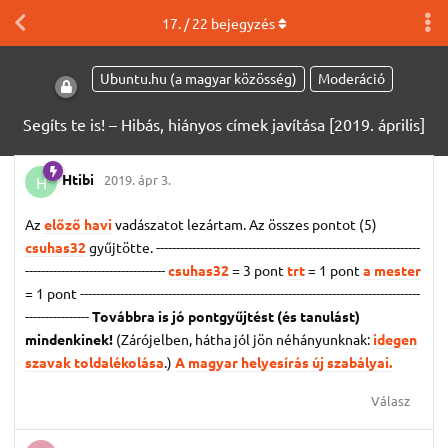
17
. /
22
bejegyzés
Ubuntu.hu (a magyar közösség)
Moderáció
Segíts te is! – Hibás, hiányos címek javítása [2019. április]
Htibi
2019. ápr 3.
H
Az
előző havi
vadászatot lezártam. Az összes pontot (5)
csuhas32
gyűjtötte. ------------------------------------------------------------------
-----------------------------------
csuhas32
= 3 pont
trt
= 1 pont
a mester
= 1 pont
-------------------------------------------------------------------------------------
----------------
Továbbra is jó pontgyűjtést (és tanulást)
mindenkinek!
(Zárójelben, hátha jól jön néhányunknak:
idegen
szavak toldalékolása
.)
A magyar helyesírás új szabályai.
Válasz