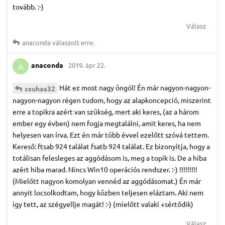
tovább. :-)
Válasz
anaconda
válaszolt erre.
anaconda
2019. ápr 22.
A
Hát ez most nagy öngól! Én már nagyon-nagyon-
csuhas32
nagyon-nagyon régen tudom, hogy az alapkoncepció, miszerint
erre a topikra azért van szükség, mert aki keres, (az a három
ember egy évben) nem fogja megtalálni, amit keres, ha nem
helyesen van írva. Ezt én már több évvel ezelőtt szóvá tettem.
Kereső: ftsab 924 találat fsatb 924 találat. Ez bizonyítja, hogy a
totálisan felesleges az aggódásom is, meg a topik is. De a hiba
azért hiba marad. Nincs Win10 operációs rendszer. :-) !!!!!!!!!
(Mielőtt nagyon komolyan vennéd az aggódásomat.) Én már
annyit locsolkodtam, hogy közben teljesen eláztam. Aki nem
így tett, az szégyellje magát! :-) (mielőtt valaki +sértődik)
Válasz