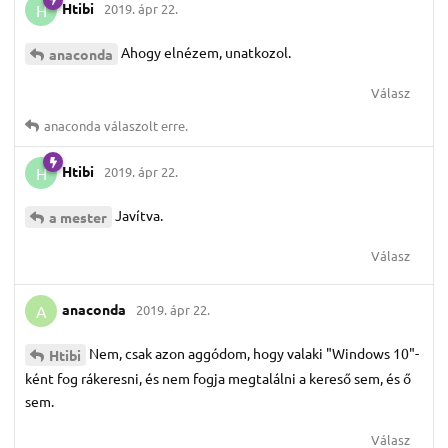
Htibi
2019. ápr 22.
H
Ahogy elnézem, unatkozol.
anaconda
Válasz
anaconda
válaszolt erre.
Htibi
2019. ápr 22.
H
Javítva.
a mester
Válasz
anaconda
2019. ápr 22.
A
Nem, csak azon aggódom, hogy valaki "Windows 10"-
Htibi
ként fog rákeresni, és nem fogja megtalálni a kereső sem, és ő
sem.
Válasz