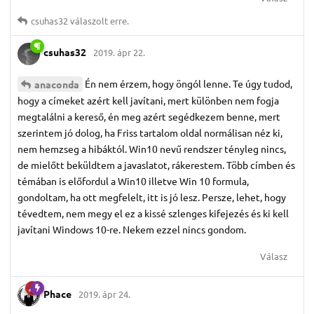
csuhas32
válaszolt erre.
csuhas32
2019. ápr 22.
Én nem érzem, hogy öngól lenne. Te úgy tudod,
anaconda
hogy a címeket azért kell javítani, mert különben nem fogja
megtalálni a kereső, én meg azért segédkezem benne, mert
szerintem jó dolog, ha Friss tartalom oldal normálisan néz ki,
nem hemzseg a hibáktól. Win10 nevű rendszer tényleg nincs,
de mielőtt beküldtem a javaslatot, rákerestem. Több címben és
témában is előfordul a Win10 illetve Win 10 formula,
gondoltam, ha ott megfelelt, itt is jó lesz. Persze, lehet, hogy
tévedtem, nem megy el ez a kissé szlenges kifejezés és ki kell
javítani Windows 10-re. Nekem ezzel nincs gondom.
Válasz
Phace
2019. ápr 24.