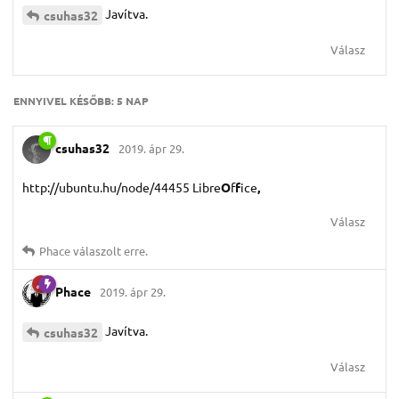
Javítva.
csuhas32
Válasz
ENNYIVEL KÉSŐBB:
5 NAP
csuhas32
2019. ápr 29.
http://ubuntu.hu/node/44455 Libre
O
f
f
ice
,
Válasz
Phace
válaszolt erre.
Phace
2019. ápr 29.
Javítva.
csuhas32
Válasz