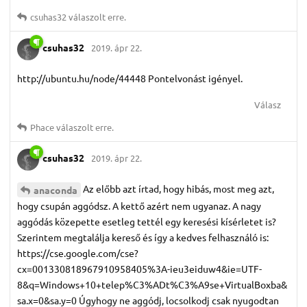
csuhas32
válaszolt erre.
csuhas32
2019. ápr 22.
http://ubuntu.hu/node/44448 Pontelvonást igényel.
Válasz
Phace
válaszolt erre.
csuhas32
2019. ápr 22.
Az előbb azt írtad, hogy hibás, most meg azt,
anaconda
hogy csupán aggódsz. A kettő azért nem ugyanaz. A nagy
aggódás közepette esetleg tettél egy keresési kísérletet is?
Szerintem megtalálja kereső és így a kedves felhasználó is:
https://cse.google.com/cse?
cx=001330818967910958405%3A-ieu3eiduw4&ie=UTF-
8&q=Windows+10+telep%C3%ADt%C3%A9se+VirtualBoxba&
sa.x=0&sa.y=0 Úgyhogy ne aggódj, locsolkodj csak nyugodtan