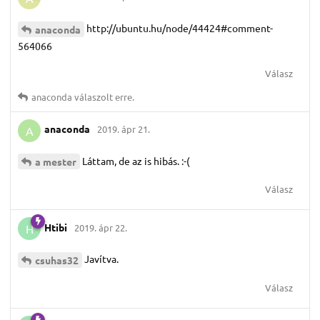
http://ubuntu.hu/node/44424#comment-
anaconda
564066
Válasz
anaconda
válaszolt erre.
anaconda
2019. ápr 21.
A
Láttam, de az is hibás. :-(
a mester
Válasz
Htibi
2019. ápr 22.
H
Javítva.
csuhas32
Válasz