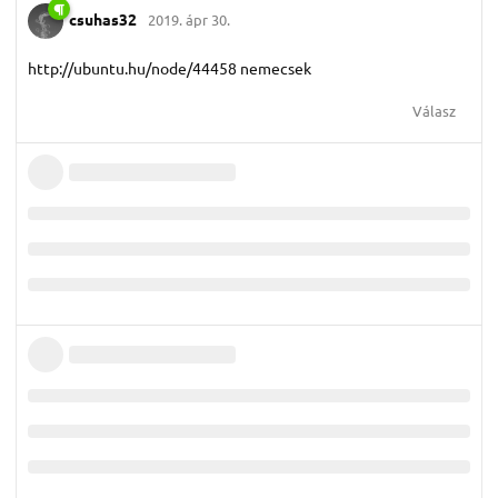
csuhas32
2019. ápr 30.
http://ubuntu.hu/node/44458 nemecsek
Válasz