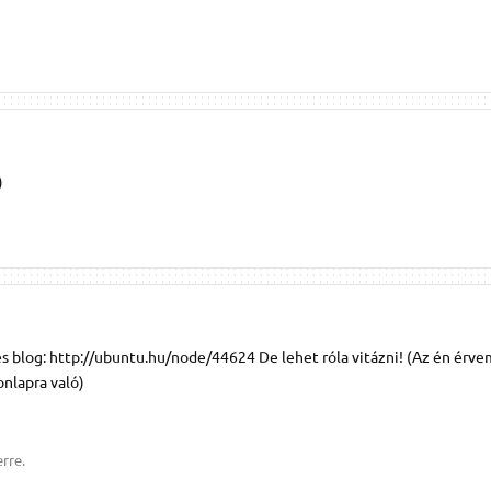
)
s blog: http://ubuntu.hu/node/44624 De lehet róla vitázni! (Az én érv
nlapra való)
rre.