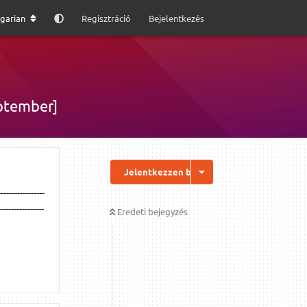
garian
Regisztráció
Bejelentkezés
eptember]
Jelentkezzen be a válaszhoz
---------------
----------------
Eredeti bejegyzés