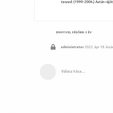
teszed: (1999–2006.) Aztán rájö
ENNYIVEL KÉSŐBB:
3 ÉV
administrator
2022. ápr 18.
lezár
Válasz írása…