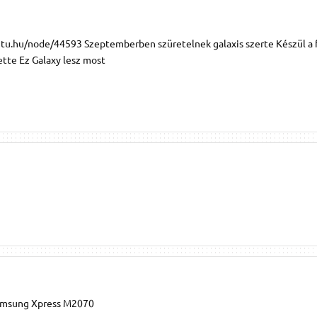
ntu.hu/node/44593 Szeptemberben szüretelnek galaxis szerte Készül a
tte Ez Galaxy lesz most
amsung Xpress M2070