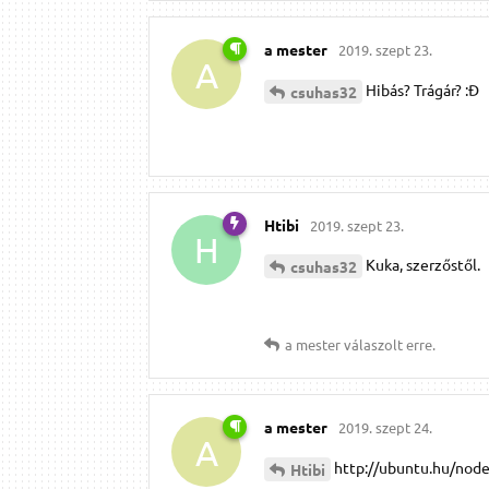
a mester
2019. szept 23.
A
Hibás? Trágár? :Đ
csuhas32
Htibi
2019. szept 23.
H
Kuka, szerzőstől.
csuhas32
a mester
válaszolt erre.
a mester
2019. szept 24.
A
http://ubuntu.hu/nod
Htibi