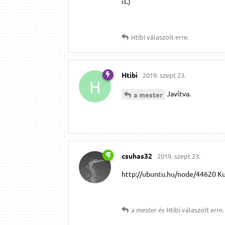
is.)
Htibi
válaszolt erre.
Htibi
2019. szept 23.
H
Javítva.
a mester
csuhas32
2019. szept 23.
http://ubuntu.hu/node/44620 K
a mester
és
Htibi
válaszolt erre.