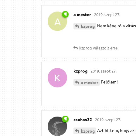
a mester
2019. szept 27.
A
Nem kéne róla vitázni
kzprog
kzprog
válaszolt erre.
kzprog
2019. szept 27.
K
Felőlem!
a mester
csuhas32
2019. szept 27.
Azt hittem, hogy az
kzprog