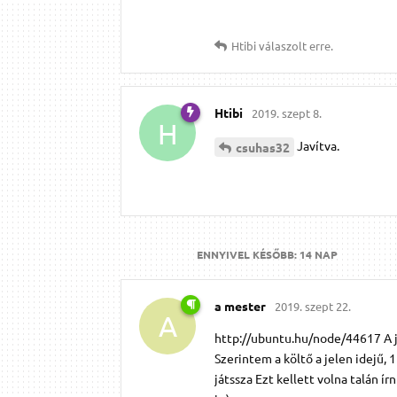
Htibi
válaszolt erre.
Htibi
2019. szept 8.
H
Javítva.
csuhas32
ENNYIVEL KÉSŐBB:
14 NAP
a mester
2019. szept 22.
A
http://ubuntu.hu/node/44617 A já
Szerintem a költő a jelen idejű, 1 
játssza Ezt kellett volna talán í