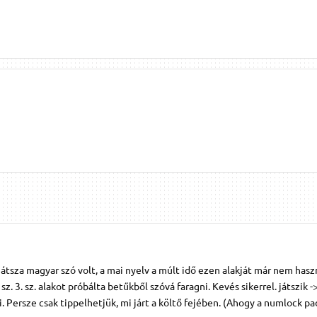
tsza magyar szó volt, a mai nyelv a múlt idő ezen alakját már nem haszn
sz. 3. sz. alakot próbálta betűkből szóvá faragni. Kevés sikerrel. játszik ->
rni. Persze csak tippelhetjük, mi járt a költő fejében. (Ahogy a numlock p