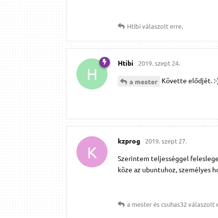
Htibi
válaszolt erre.
Htibi
2019. szept 24.
H
Követte elődjét. :-
a mester
kzprog
2019. szept 27.
K
Szerintem teljességgel feleslege
köze az ubuntuhoz, személyes ho
a mester
és
csuhas32
válaszolt e