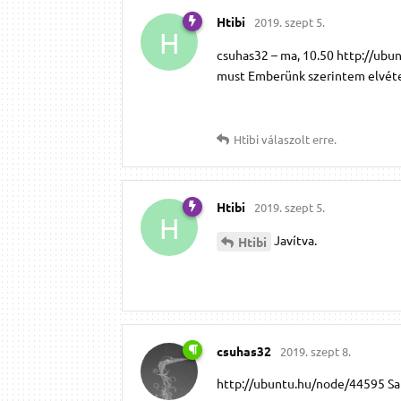
Htibi
2019. szept 5.
H
csuhas32 – ma, 10.50 http://ubu
must Emberünk szerintem elvéte
Htibi
válaszolt erre.
Htibi
2019. szept 5.
H
Javítva.
Htibi
csuhas32
2019. szept 8.
http://ubuntu.hu/node/44595 S