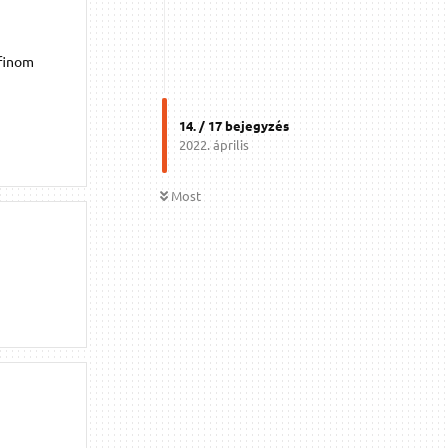
 finom
14
. /
17
bejegyzés
2022. április
Most