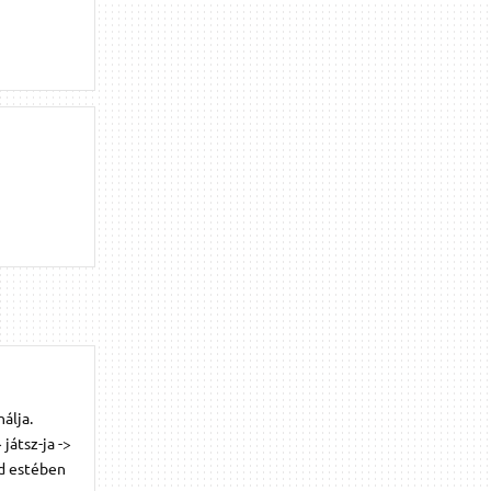
álja.
 játsz-ja ->
ad estében