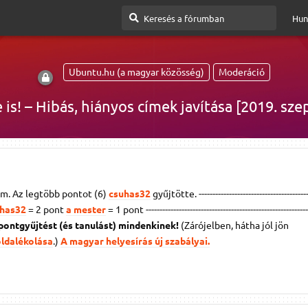
Hun
Ubuntu.hu (a magyar közösség)
Moderáció
e is! – Hibás, hiányos címek javítása [2019. sz
m. Az legtöbb pontot (6)
csuhas32
gyűjtötte. -----------------------------------------
has32
= 2 pont
a mester
= 1 pont
-----------------------------------------------------------
 pontgyűjtést (és tanulást) mindenkinek!
(Zárójelben, hátha jól jön
oldalékolása
.)
A magyar helyesírás új szabályai.