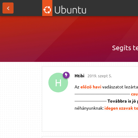
Segíts t
Htibi
2019. szept 5.
H
Az
előző havi
vadászatot lezárta
---------------------------------------------
csu
--------------------------
Továbbra is jó
néhányunknak:
idegen szavak t