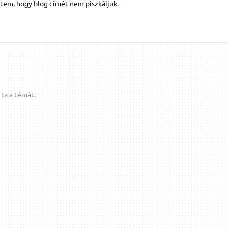
ttem, hogy blog címét nem piszkáljuk.
ta a témát.