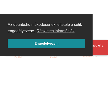
Az ubuntu.hu működésének feltétele a sütik
engedélyezése.
Részletes információk
Engedélyezem
Hoppá! Valami hiba történt. Frissítse az oldalt és próbálja meg újra.
Bejelentkezés
Főoldal
Címkék