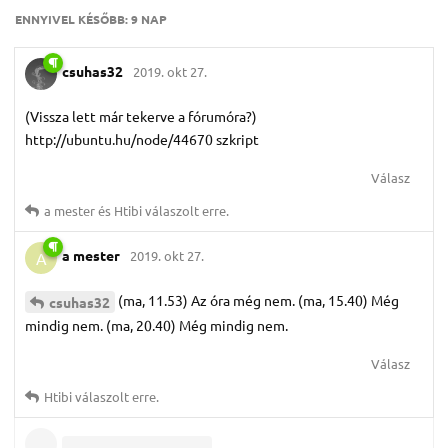
ENNYIVEL KÉSŐBB:
9 NAP
csuhas32
2019. okt 27.
(Vissza lett már tekerve a fórumóra?)
http://ubuntu.hu/node/44670 szkript
Válasz
a mester
és
Htibi
válaszolt erre.
a mester
2019. okt 27.
A
(ma, 11.53) Az óra még nem. (ma, 15.40) Még
csuhas32
mindig nem. (ma, 20.40) Még mindig nem.
Válasz
Htibi
válaszolt erre.