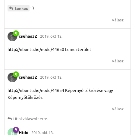
:-)
tenkes
Válasz
csuhas32
2019. okt 12.
http://ubuntu.hu/node/44650 Lemezterület
Válasz
csuhas32
2019. okt 12.
http://ubuntu.hu/node/44654 Képernyő tükrözése vagy
Képernyőtükrözés
Válasz
Htibi
válaszolt erre.
Htibi
2019. okt 13.
H