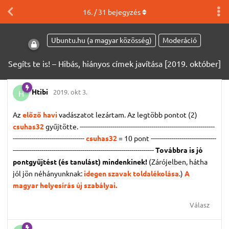
16
. /
31
bejegyzés
Ubuntu.hu (a magyar közösség)
Moderáció
Segíts te is! – Hibás, hiányos címek javítása [2019. október]
Htibi
2019. okt 3.
H
Az
előző havi
vadászatot lezártam. Az legtöbb pontot (2)
csuhas32
gyűjtötte. ------------------------------------------------------------------
-----------------------------------
csuhas32
= 10 pont
--------------------------------
---------------------------------------------------------------------
Továbbra is jó
pontgyűjtést (és tanulást) mindenkinek!
(Zárójelben, hátha
jól jön néhányunknak:
idegen szavak toldalékolása
.)
A
magyar helyesírás új szabályai.
Válasz