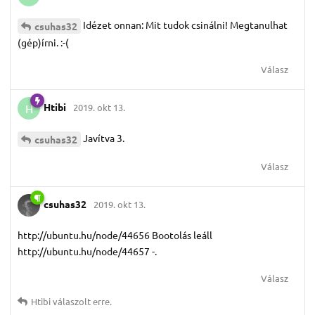
Idézet onnan: Mit tudok csinálni! Megtanulhat
csuhas32
(gép)írni. :-(
Válasz
Htibi
2019. okt 13.
H
Javítva 3.
csuhas32
Válasz
csuhas32
2019. okt 13.
http://ubuntu.hu/node/44656 Bootolás leáll
http://ubuntu.hu/node/44657 -.
Válasz
Htibi
válaszolt erre.