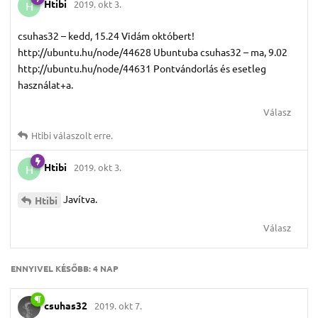
Htibi
2019. okt 3.
H
csuhas32 – kedd, 15.24 Vidám októbert!
http://ubuntu.hu/node/44628 Ubuntuba csuhas32 – ma, 9.02
http://ubuntu.hu/node/44631 Pontvándorlás és esetleg
használat+a.
Válasz
Htibi
válaszolt erre.
Htibi
2019. okt 3.
H
Javítva.
Htibi
Válasz
ENNYIVEL KÉSŐBB:
4 NAP
csuhas32
2019. okt 7.