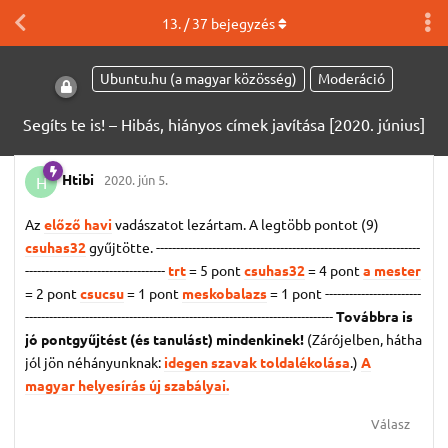
13
. /
37
bejegyzés
Ubuntu.hu (a magyar közösség)
Moderáció
Segíts te is! – Hibás, hiányos címek javítása [2020. június]
Htibi
2020. jún 5.
H
Az
előző havi
vadászatot lezártam. A legtöbb pontot (9)
csuhas32
gyűjtötte. ------------------------------------------------------------------
-----------------------------------
trt
= 5 pont
csuhas32
= 4 pont
a mester
= 2 pont
csucsu
= 1 pont
meskobalazs
= 1 pont
------------------------
-----------------------------------------------------------------------------
Továbbra is
jó pontgyűjtést (és tanulást) mindenkinek!
(Zárójelben, hátha
jól jön néhányunknak:
idegen szavak toldalékolása
.)
A
magyar helyesírás új szabályai.
Válasz