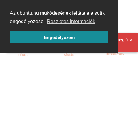
Az ubuntu.hu működésének feltétele a sütik
engedélyezése.
Részletes információk
Engedélyezem
Hoppá! Valami hiba történt. Frissítse az oldalt és próbálja meg újra.
Bejelentkezés
Főoldal
Címkék
Kezdőoldal
Blog
ÁSZF
Szabályzat
Kapcsolat
ubuntu.hu :: Magyar Ubuntu Közösség
© 2007 – 2026