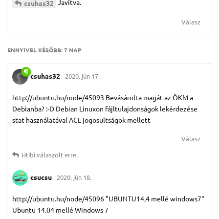
Javítva.
csuhas32
Válasz
ENNYIVEL KÉSŐBB:
7 NAP
csuhas32
2020. jún 17.
http://ubuntu.hu/node/45093 Bevásárolta magát az ÖKM a
Debianba? :-D Debian Linuxon fájltulajdonságok lekérdezése
stat használatával ACL jogosultságok mellett
Válasz
Htibi
válaszolt erre.
csucsu
2020. jún 18.
http://ubuntu.hu/node/45096 "UBUNTU14,4 mellé windows7"
Ubuntu 14.04 mellé Windows 7