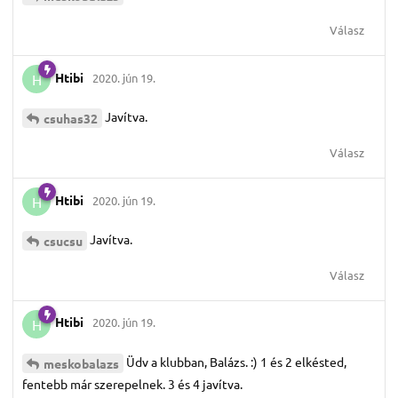
Válasz
Htibi
2020. jún 19.
H
Javítva.
csuhas32
Válasz
Htibi
2020. jún 19.
H
Javítva.
csucsu
Válasz
Htibi
2020. jún 19.
H
Üdv a klubban, Balázs. :) 1 és 2 elkésted,
meskobalazs
fentebb már szerepelnek. 3 és 4 javítva.