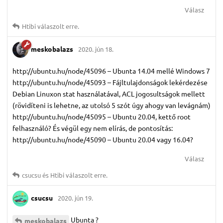
Válasz
Htibi
válaszolt erre.
meskobalazs
2020. jún 18.
http://ubuntu.hu/node/45096 – Ubunta 14.04 mellé Windows 7
http://ubuntu.hu/node/45093 – Fájltulajdonságok lekérdezése
Debian Linuxon stat használatával, ACL jogosultságok mellett
(rövidíteni is lehetne, az utolsó 5 szót úgy ahogy van levágnám)
http://ubuntu.hu/node/45095 – Ubuntu 20.04, kettő root
felhasználó? És végül egy nem elírás, de pontosítás:
http://ubuntu.hu/node/45090 – Ubuntu 20.04 vagy 16.04?
Válasz
csucsu
és
Htibi
válaszolt erre.
csucsu
2020. jún 19.
Ubunta ?
meskobalazs