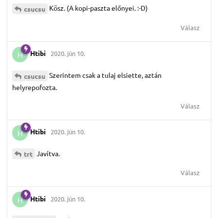
Kösz. (A kopi-paszta előnyei. :-D)
csucsu
Válasz
Htibi
2020. jún 10.
H
Szerintem csak a tulaj elsiette, aztán
csucsu
helyrepofozta.
Válasz
Htibi
2020. jún 10.
H
Javítva.
trt
Válasz
Htibi
2020. jún 10.
H