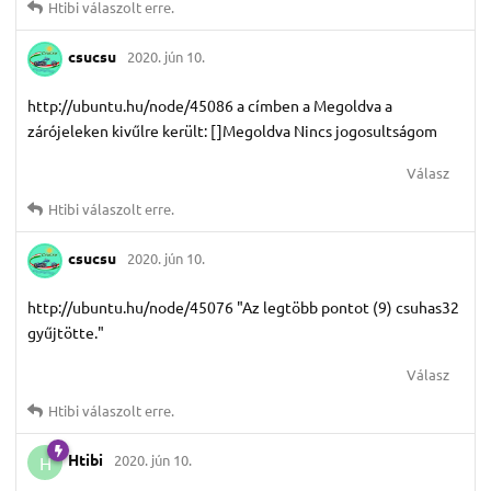
Htibi
válaszolt erre.
csucsu
2020. jún 10.
http://ubuntu.hu/node/45086 a címben a Megoldva a
zárójeleken kivűlre került: []Megoldva Nincs jogosultságom
Válasz
Htibi
válaszolt erre.
csucsu
2020. jún 10.
http://ubuntu.hu/node/45076 "Az legtöbb pontot (9) csuhas32
gyűjtötte."
Válasz
Htibi
válaszolt erre.
Htibi
2020. jún 10.
H