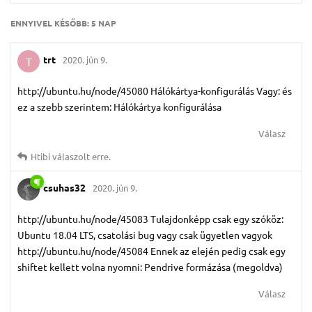
ENNYIVEL KÉSŐBB:
5 NAP
trt
2020. jún 9.
T
http://ubuntu.hu/node/45080 Hálókártya-konfigurálás Vagy: és
ez a szebb szerintem: Hálókártya konfigurálása
Válasz
Htibi
válaszolt erre.
csuhas32
2020. jún 9.
http://ubuntu.hu/node/45083 Tulajdonképp csak egy szóköz:
Ubuntu 18.04 LTS, csatolási bug vagy csak ügyetlen vagyok
http://ubuntu.hu/node/45084 Ennek az elején pedig csak egy
shiftet kellett volna nyomni: Pendrive formázása (megoldva)
Válasz