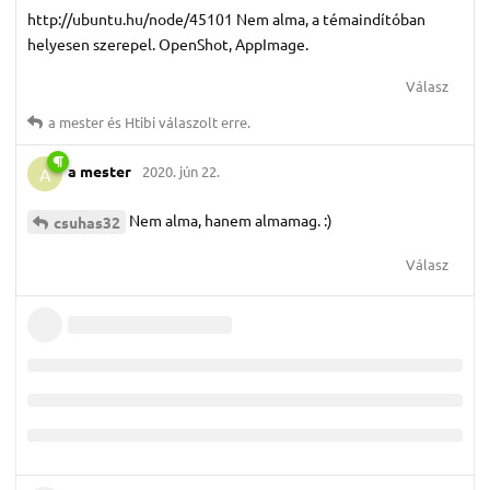
http://ubuntu.hu/node/45101 Nem alma, a témaindítóban
helyesen szerepel. OpenShot, AppImage.
Válasz
a mester
és
Htibi
válaszolt erre.
a mester
2020. jún 22.
A
Nem alma, hanem almamag. :)
csuhas32
Válasz