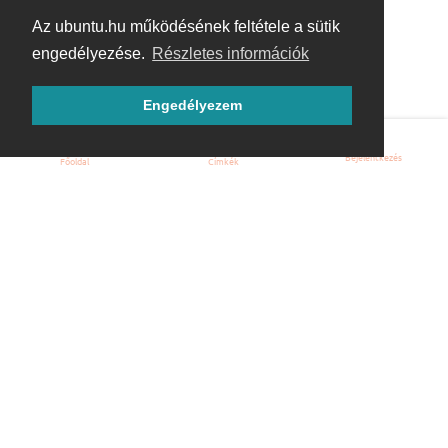
Az ubuntu.hu működésének feltétele a sütik
engedélyezése.
Részletes információk
Engedélyezem
Bejelentkezés
Főoldal
Címkék
Kezdőoldal
Blog
ÁSZF
Szabályzat
Kapcsolat
ubuntu.hu :: Magyar Ubuntu Közösség
© 2007 – 2026