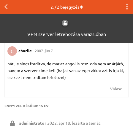
2
. /
2
bejegyzés
VPN szerver létrehozása varázslóban
charlie
2007. jún 7.
C
hát, le sincs forditva, de mar az angol is rosz. oda nem az átjáró,
hanem a szerver cime kell (ha jat van az eger akkor azt is irja ki,
csak azt nem tudtam lefotozni)
Válasz
ENNYIVEL KÉSŐBB:
15 ÉV
administrator
2022. ápr 18.
lezárta a témát.