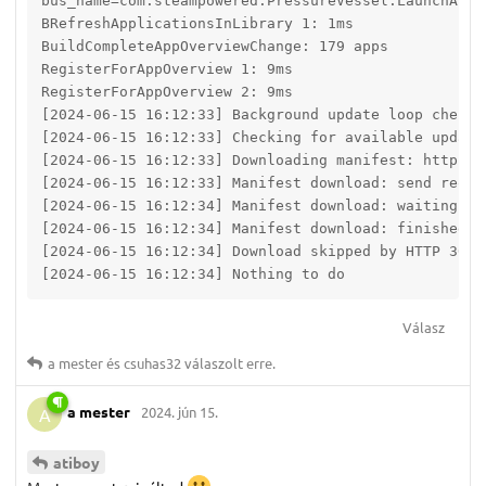
bus_name=com.steampowered.PressureVessel.LaunchAlong
BRefreshApplicationsInLibrary 1: 1ms

BuildCompleteAppOverviewChange: 179 apps

RegisterForAppOverview 1: 9ms

RegisterForAppOverview 2: 9ms

[2024-06-15 16:12:33] Background update loop checkin
[2024-06-15 16:12:33] Checking for available updates
[2024-06-15 16:12:33] Downloading manifest: https:/
[2024-06-15 16:12:33] Manifest download: send reques
[2024-06-15 16:12:34] Manifest download: waiting for
[2024-06-15 16:12:34] Manifest download: finished

[2024-06-15 16:12:34] Download skipped by HTTP 304 N
[2024-06-15 16:12:34] Nothing to do
Válasz
a mester
és
csuhas32
válaszolt erre.
a mester
2024. jún 15.
A
atiboy