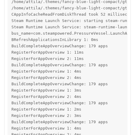
/home/attila/.themes/fancy-blue-light-compact/gtk-2
/home/attila/.themes/fancy-blue-light-compact/gtk-2
CAppInfoCacheReadFromDiskThread took 52 milliseconds
Steam Runtime Launch Service: starting steam-runtime
Steam Runtime Launch Service: steam-runtime-launche
bus_name=com.steampowered.PressureVessel.LaunchAlong
BRefreshApplicationsInLibrary 1: 0ms

BuildCompleteAppOverviewChange: 179 apps

RegisterForAppOverview 1: 11ms

RegisterForAppOverview 2: 11ms

BuildCompleteAppOverviewChange: 179 apps

RegisterForAppOverview 1: 4ms

RegisterForAppOverview 2: 4ms

BuildCompleteAppOverviewChange: 179 apps

RegisterForAppOverview 1: 3ms

RegisterForAppOverview 2: 4ms

BuildCompleteAppOverviewChange: 179 apps

RegisterForAppOverview 1: 2ms

RegisterForAppOverview 2: 3ms

BuildCompleteAppOverviewChange: 179 apps

RegisterForAppOverview 1: 4ms

RegisterForAppOverview 2: 4ms
