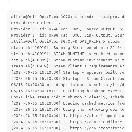
2
attila@Dell-OptiPlex-3070:~$ xrandr --listproviders

Providers: number : 2

Provider 0: id: 0x46 cap: 0x9, Source Output, Sink 
Provider 1: id: 0x98 cap: 0x6, Sink Output, Source 
attila@Dell-OptiPlex-3070:~$ DRI_PRIME=X steam

steam.sh[410919]: Running Steam on ubuntu 22.04 64-b
steam.sh[410919]: STEAM_RUNTIME is enabled automatic
setup.sh[410989]: Steam runtime environment up-to-da
steam.sh[410919]: Steam client's requirements are sa
[2024-06-15 16:10:30] Startup - updater built Jun 13
[2024-06-15 16:10:30] Startup - Steam Client launch
06/15 16:10:30 minidumps folder is set to /tmp/dumps
06/15 16:10:30 Init: Installing breakpad exception 
Looks like steam didn't shutdown cleanly, schedulin
[2024-06-15 16:10:30] Loading cached metrics from d
[2024-06-15 16:10:30] Using the following download 
[2024-06-15 16:10:30] 1. https://client-update.akam
[2024-06-15 16:10:30] 2. https://cdn.cloudflare.ste
[2024-06-15 16:10:30] 3. https://cdn.steamstatic.co