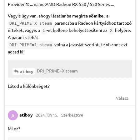
Provider
1
: ... name:AMD Radeon RX 550 / 550 Series ...
Vagyis úgy van, ahogy látatlanba megírta
sömike
, a
parancsba a Radeon kártyádhoz tartozó
DRI_PRIME=X steam
értéket, vagyis a
-et kellene behelyettesíteni az
helyére.
1
X
A parancs tehát
volna a javaslat szerint, te viszont ezt
DRI_PRIME=1 steam
adtad ki:
DRI_PRIME=X steam
atiboy
Látod a különbséget?
Válasz
atiboy
2024. jún 15.
Szerkesztve
A
Mi ez?