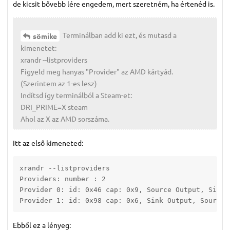
de kicsit bővebb lére engedem, mert szeretném, ha értenéd is.
Terminálban add ki ezt, és mutasd a
sömike
kimenetet:
xrandr --listproviders
Figyeld meg hanyas "Provider" az AMD kártyád.
(Szerintem az 1-es lesz)
Indítsd így terminálból a Steam-et:
DRI_PRIME=X steam
Ahol az X az AMD sorszáma.
Itt az első kimeneted:
xrandr --listproviders

Providers: number : 2

Provider 0: id: 0x46 cap: 0x9, Source Output, Sink 
Provider 1: id: 0x98 cap: 0x6, Sink Output, Source 
Ebből ez a lényeg: