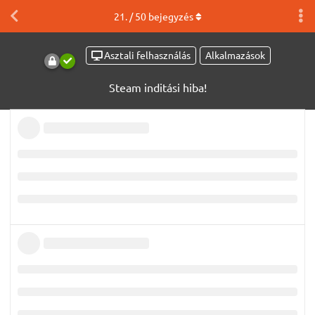
21
. /
50
bejegyzés
Asztali felhasználás
Alkalmazások
Steam inditási hiba!