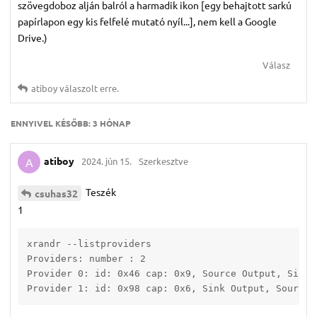
szövegdoboz alján balról a harmadik ikon [egy behajtott sarkú
papírlapon egy kis felfelé mutató nyíl...], nem kell a Google
Drive.)
Válasz
atiboy
válaszolt erre.
ENNYIVEL KÉSŐBB:
3 HÓNAP
atiboy
2024. jún 15.
Szerkesztve
A
Teszék
csuhas32
1
xrandr --listproviders

Providers: number : 2

Provider 0: id: 0x46 cap: 0x9, Source Output, Sink 
Provider 1: id: 0x98 cap: 0x6, Sink Output, Source 