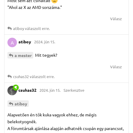
Most sem azt csináltad
"Ahol az X az AMD sorszáma."
Válasz
atiboy
válaszolt erre.
atiboy
2024. jún 15.
A
Mit tegyek?
a mester
Válasz
csuhas32
válaszolt erre.
csuhas32
2024. jún 15.
Szerkesztve
atiboy
Alapvetően én tök kuka vagyok ehhez, de mégis
belekotyognék.
A fórumtársak ajánlása alapján adhatnék csupán egy parancsot,