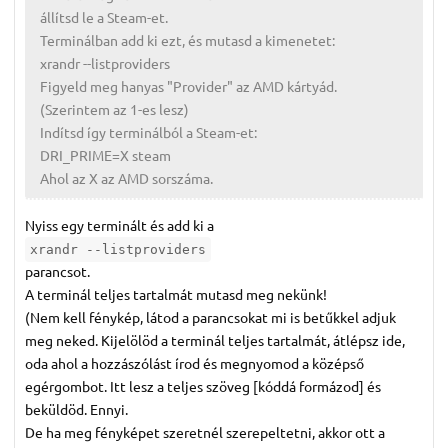
állítsd le a Steam-et.
Terminálban add ki ezt, és mutasd a kimenetet:
xrandr --listproviders
Figyeld meg hanyas "Provider" az AMD kártyád.
(Szerintem az 1-es lesz)
Indítsd így terminálból a Steam-et:
DRI_PRIME=X steam
Ahol az X az AMD sorszáma.
Nyiss egy terminált és add ki a
xrandr --listproviders
parancsot.
A terminál teljes tartalmát mutasd meg nekünk!
(Nem kell fénykép, látod a parancsokat mi is betűkkel adjuk
meg neked. Kijelölöd a terminál teljes tartalmát, átlépsz ide,
oda ahol a hozzászólást írod és megnyomod a középső
egérgombot. Itt lesz a teljes szöveg [kóddá formázod] és
beküldöd. Ennyi.
De ha meg fényképet szeretnél szerepeltetni, akkor ott a