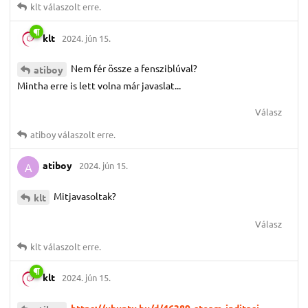
klt
válaszolt erre.
klt
2024. jún 15.
Nem fér össze a fensziblúval?
atiboy
Mintha erre is lett volna már javaslat...
Válasz
atiboy
válaszolt erre.
atiboy
2024. jún 15.
A
Mitjavasoltak?
klt
Válasz
klt
válaszolt erre.
klt
2024. jún 15.
https://ubuntu.hu/d/46389-steam-inditasi-