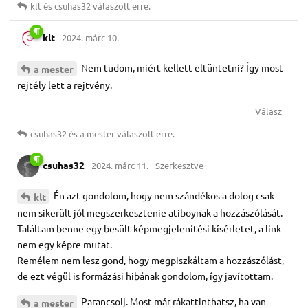
klt
és
csuhas32
válaszolt erre.
klt
2024. márc 10.
Nem tudom, miért kellett eltüntetni? Így most
a mester
rejtély lett a rejtvény.
Válasz
csuhas32
és
a mester
válaszolt erre.
csuhas32
2024. márc 11.
Szerkesztve
Én azt gondolom, hogy nem szándékos a dolog csak
klt
nem sikerült jól megszerkesztenie atiboynak a hozzászólását.
Találtam benne egy besült képmegjelenítési kísérletet, a link
nem egy képre mutat.
Remélem nem lesz gond, hogy megpiszkáltam a hozzászólást,
de ezt végül is formázási hibának gondolom, így javítottam.
Parancsolj. Most már rákattinthatsz, ha van
a mester