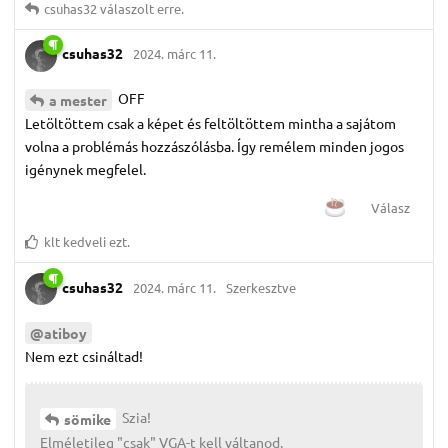
csuhas32
válaszolt erre.
csuhas32
2024. márc 11.
OFF
a mester
Letöltöttem csak a képet és feltöltöttem mintha a sajátom
volna a problémás hozzászólásba. Így remélem minden jogos
igénynek megfelel.
Válasz
klt
kedveli ezt.
csuhas32
2024. márc 11.
Szerkesztve
@atiboy
Nem ezt csináltad!
Szia!
sömike
Elméletileg "csak" VGA-t kell váltanod.