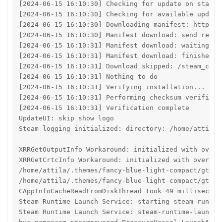
[2024-06-15 16:10:30] Checking for update on startup
[2024-06-15 16:10:30] Checking for available updates
[2024-06-15 16:10:30] Downloading manifest: https:/
[2024-06-15 16:10:30] Manifest download: send reques
[2024-06-15 16:10:31] Manifest download: waiting for
[2024-06-15 16:10:31] Manifest download: finished

[2024-06-15 16:10:31] Download skipped: /steam_clie
[2024-06-15 16:10:31] Nothing to do

[2024-06-15 16:10:31] Verifying installation...

[2024-06-15 16:10:31] Performing checksum verificat
[2024-06-15 16:10:31] Verification complete

UpdateUI: skip show logo

Steam logging initialized: directory: /home/attila/
XRRGetOutputInfo Workaround: initialized with overr
XRRGetCrtcInfo Workaround: initialized with override
/home/attila/.themes/fancy-blue-light-compact/gtk-2
/home/attila/.themes/fancy-blue-light-compact/gtk-2
CAppInfoCacheReadFromDiskThread took 49 milliseconds
Steam Runtime Launch Service: starting steam-runtime
Steam Runtime Launch Service: steam-runtime-launche