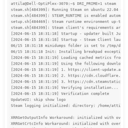
attila@Dell-OptiPlex-3070:~$ DRI_PRIME=1 steam

steam.sh[484399]: Running Steam on ubuntu 22.04 64-b
steam.sh[484399]: STEAM_RUNTIME is enabled automatic
setup.sh[484469]: Steam runtime environment up-to-da
steam.sh[484399]: Steam client's requirements are sa
[2024-06-15 18:31:18] Startup - updater built Jun 13
[2024-06-15 18:31:18] Startup - Steam Client launch
06/15 18:31:18 minidumps folder is set to /tmp/dumps
06/15 18:31:18 Init: Installing breakpad exception 
[2024-06-15 18:31:19] Loading cached metrics from d
[2024-06-15 18:31:19] Using the following download 
[2024-06-15 18:31:19] 1. https://client-update.akam
[2024-06-15 18:31:19] 2. https://cdn.cloudflare.ste
[2024-06-15 18:31:19] 3. https://cdn.steamstatic.co
[2024-06-15 18:31:19] Verifying installation...

[2024-06-15 18:31:19] Verification complete

UpdateUI: skip show logo

Steam logging initialized: directory: /home/attila/
XRRGetOutputInfo Workaround: initialized with overr
XRRGetCrtcInfo Workaround: initialized with override