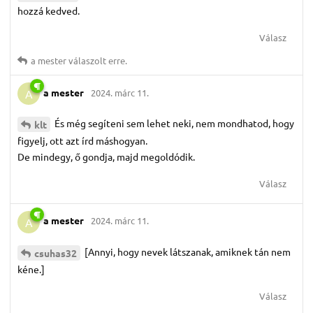
hozzá kedved.
Válasz
a mester
válaszolt erre.
a mester
2024. márc 11.
A
És még segíteni sem lehet neki, nem mondhatod, hogy
klt
figyelj, ott azt írd máshogyan.
De mindegy, ő gondja, majd megoldódik.
Válasz
a mester
2024. márc 11.
A
[Annyi, hogy nevek látszanak, amiknek tán nem
csuhas32
kéne.]
Válasz