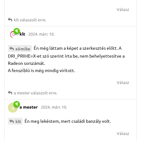
Válasz
klt
válaszolt erre.
klt
2024. márc 10.
Én még láttam a képet a szerkesztés előtt. A
sömike
DRI_PRIME=X-et szó szerint írta be, nem behelyettesítve a
Radeon sorszámát.
A fenszíblú is még mindig virított.
Válasz
a mester
válaszolt erre.
a mester
2024. márc 10.
A
Én meg lekéstem, mert családi banzály volt.
klt
Válasz