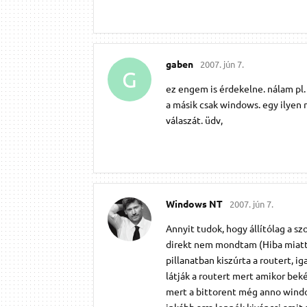
gaben
2007. jún 7.
G
ez engem is érdekelne. nálam pl.
a másik csak windows. egy ilyen
válaszát. üdv,
Windows NT
2007. jún 7.
Annyit tudok, hogy állítólag a sz
direkt nem mondtam (Hiba miatt 
pillanatban kiszúrta a routert, i
látják a routert mert amikor beké
mert a bittorent még anno windows
inkább arra lennék kiváncsi amit