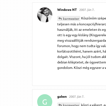
Windows NT
2007. jún 7.
Köszönöm szépen 
karmester
teljesen más a koncepció/hierar
használják, itt az emeleten és eg
ott is egy-egy kislány (Kisgyere
meg visszaállítják rendszergazd
forumon, hogy nem tudta így val
korlátozottként, hanem azért, há
dolgait. Viszont, ha jól tudom a
debian kiléptetet, de úgyvettem 
gondolom. Köszi még egyszer a v
gaben
2007. jún 7.
G
köszi a választ.
karmester