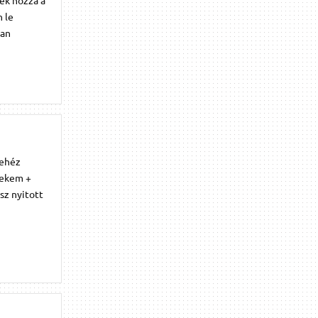
 le
óan
nehéz
 nekem +
sz nyitott