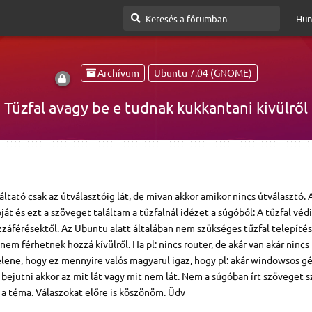
Hun
Archívum
Ubuntu 7.04 (GNOME)
Tüzfal avagy be e tudnak kukkantani kivülről
ltató csak az útválasztóig lát, de mivan akkor amikor nincs útválasztó.
át és ezt a szöveget találtam a tűzfalnál idézet a súgóból: A tűzfal véd
záférésektől. Az Ubuntu alatt általában nem szükséges tűzfal telepítés
m férhetnek hozzá kívülről. Ha pl: nincs router, de akár van akár ninc
lene, hogy ez mennyire valós magyarul igaz, hogy pl: akár windowsos gé
ar bejutni akkor az mit lát vagy mit nem lát. Nem a súgóban írt szöveget
a téma. Válaszokat előre is köszönöm. Üdv