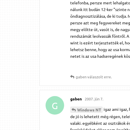
telefonba, persze mert lehalgat
nálunk itt budán 12-ker "szinte 
öndiagnosztizálása, de ki tudja.
persze azt meg fegyvereket meg k
megy előtte út, vasút is, de nag
rendszámát leolvassák föntről. A
wint is ezért terjesztették el, h
lehetsz benne, hogy az usa korm
netet is az usa hadseregének kö
gaben
válaszolt erre.
gaben
2007. jún 7.
G
igaz ami igaz, 
Windows NT
de jó is lehetett még régen, tel
valaki. egyébként az osztrákok é
forráskódokat akkor nem árusíth