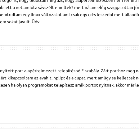
bb lett a net amióta sávszélt emeltek? mert nálam elég szaggatottan jön
nemtudtam egy linux változatot ami csak egy cd-s leszedni mert álland
m sokat javult. Üdv
-nyitott-port-alapértelmezett-telepítésnél* szabály. Zárt porthoz meg 
zért kikapcsoltam az avahit, hplipt és a cupst, mert amúgy se kellettek
esen ha olyan programokat telepítesz amik portot nyitnak, akkor már le