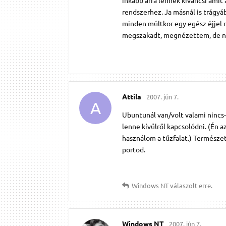
rendszerhez. Ja másnál is trágyá
minden múltkor egy egész éjjel 
megszakadt, megnézettem, de ne
Attila
2007. jún 7.
A
Ubuntunál van/volt valami nincs
lenne kívülről kapcsolódni. (Én a
használom a tűzfalat.) Természet
portod.
Windows NT
válaszolt erre.
Windows NT
2007. jún 7.