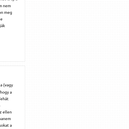
am nem
xon meg
ne
ják
ta (vagy
 hogy a
Tehát
a
z ellen
 hanem
sokat a