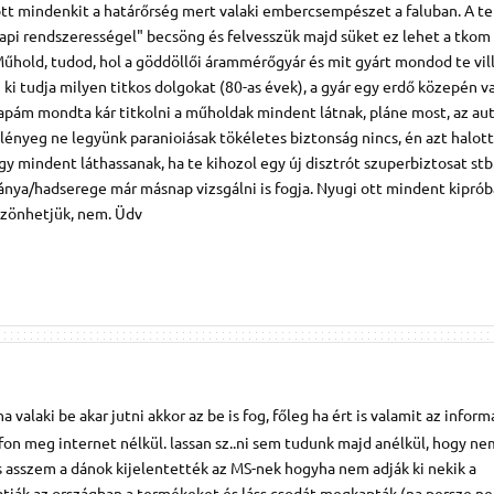
ott mindenkit a határőrség mert valaki embercsempészet a faluban. A te
napi rendszerességel" becsöng és felvesszük majd süket ez lehet a tkom
 Műhold, tudod, hol a göddöllői árammérőgyár és mit gyárt mondod te vil
i tudja milyen titkos dolgokat (80-as évek), a gyár egy erdő közepén va
yapám mondta kár titkolni a műholdak mindent látnak, pláne most, az au
 lényeg ne legyünk paranioiásak tökéletes biztonság nincs, én azt halot
ogy mindent láthassanak, ha te kihozol egy új disztrót szuperbiztosat stb
ánya/hadserege már másnap vizsgálni is fogja. Nyugi ott mindent kiprób
szönhetjük, nem. Üdv
ha valaki be akar jutni akkor az be is fog, főleg ha ért is valamit az infor
efon meg internet nélkül. lassan sz..ni sem tudunk majd anélkül, hogy ne
s asszem a dánok kijelentették az MS-nek hogyha nem adják ki nekik a
atják az országban a termékeket és láss csodát megkapták (na persze n