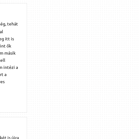
ég, tehát
al
g itt is
ént ők
am másik
ell
m intézi a
rt a
yes
ét is újra