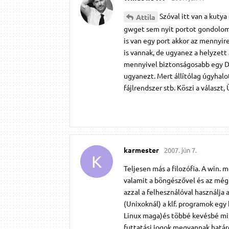
Szóval itt van a kuty
Attila
gwget sem nyit portot gondolom, 
is van egy port akkor az mennyir
is vannak, de ugyanez a helyzett
mennyivel biztonságosabb egy 
ugyanezt. Mert állítólag úgyhalot
fájlrendszer stb. Köszi a választ, 
karmester
2007. jún 7.
K
Teljesen más a filozófia. A win.
valamit a böngészővel és az még
azzal a felhesználóval használja 
(Unixoknál) a klf. programok eg
Linux maga)és többé kevésbé minde
futtatási jogok megvannak határ