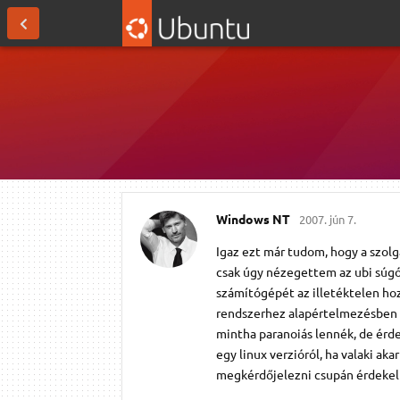
Windows NT
2007. jún 7.
Igaz ezt már tudom, hogy a szolgá
csak úgy nézegettem az ubi súgój
számítógépét az illetéktelen hoz
rendszerhez alapértelmezésben ne
mintha paranoiás lennék, de érde
egy linux verzióról, ha valaki ak
megkérdőjelezni csupán érdekel 