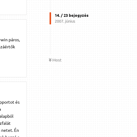
14
. /
23
bejegyzés
2007. június
-win páros,
zzáértők
Most
upportot és
a
 alapból
zfalát
 netet. Én
ek hozzá a