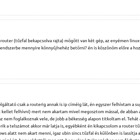
 router (tűzfal bekapcsolva rajta) mögött van két gép, az enyémen linux
 rendszerbe mennyire könnyű/nehéz betörni? én is köszönöm előre a ho
olgáltató csak a routerig annak is ip címéig lát, én egyszer felhívtam a s
kellet felhívni) mert nem akartam mivel megosztom mással, de abban 
gaz nem foglalkoznak vele, de jobb a békesség alapon titkoltam el. Tehát
rik a telszámot akkor már latja is, egyébként én kikapcsolom a router tű
 alatt nem akart menni, igaz ubin sincs tűzfal és különben is lassítja a
 a súgó írt, hogy oldották meg azt, hogy alapértelmezésben nem férhetn