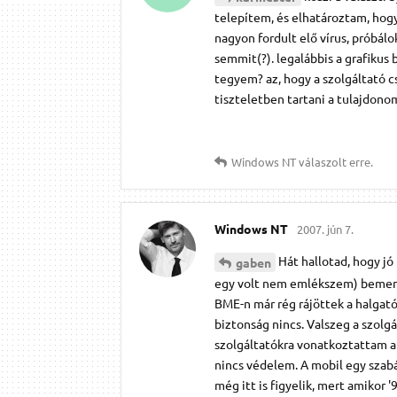
telepítem, és elhatároztam, hogy
nagyon fordult elő vírus, próbálo
semmit(?). legalábbis a grafikus 
tegyem? az, hogy a szolgáltató c
tiszteletben tartani a tulajdon
Windows NT
válaszolt erre.
Windows NT
2007. jún 7.
Hát hallotad, hogy jó
gaben
egy volt nem emlékszem) bemente
BME-n már rég rájöttek a halgató
biztonság nincs. Valszeg a szolg
szolgáltatókra vonatkoztattam a h
nincs védelem. A mobil egy szab
még itt is figyelik, mert amikor 