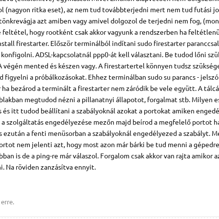
l (nagyon ritka eset), az nem tud továbbterjedni mert nem tud futási j
 tönkrevágja azt amiben vagy amivel dolgozol de terjedni nem fog, (mo
 feltétel, hogy rootként csak akkor vagyunk a rendszerben ha feltétlenü
stall firestarter. Először terminálból indítani sudo firestarter paranccsa
 konfigolni. ADSL-kapcsolatnál ppp0-át kell választani. Be tudod lőni sz
 A végén mented és készen vagy. A firestartertel könnyen tudsz szükség
od figyelni a próbálkozásokat. Ehhez terminálban sudo su parancs - jelszó 
r ha bezárod a terminált a firestarter nem záródik be vele együtt. A tálcá
z ablakban megtudod nézni a pillanatnyi állapotot, forgalmat stb. Milyen
 és itt tudod beállítani a szabályoknál azokat a portokat amiken enged
kk a szolgáltatás engedélyezése mezőn majd beírod a megfelelő portot h
is ezután a fenti menüsorban a szabályoknál engedélyezed a szabályt. 
rtot nem jelenti azt, hogy most azon már bárki be tud menni a gépedre
ban is de a ping-re már válaszol. Forgalom csak akkor van rajta amikor a
i. Na röviden zanzásítva ennyit.
erre.