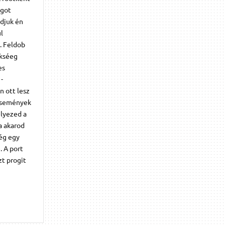
ogot
ndjuk én
l
l. Feldob
ükséeg
es
-
n ott lesz
 események
élyezed a
a akarod
Még egy
. A port
zt progit