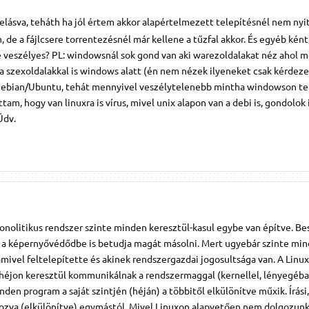
a elásva, teháth ha jól értem akkor alapértelmezett telepítésnél nem nyit
de a fájlcsere torrentezésnél már kellene a tűzfal akkor. És egyéb ként,
e veszélyes? PL: windowsnál sok gond van aki warezoldalakat néz ahol 
 a szexoldalakkal is windows alatt (én nem nézek ilyeneket csak kérdez
Debian/Ubuntu, tehát mennyivel veszélytelenebb mintha windowson 
tam, hogy van linuxra is vírus, mivel unix alapon van a debi is, gondolok 
Üdv.
 monolitikus rendszer szinte minden keresztül-kasul egybe van építve. B
 a képernyővédődbe is betudja magát másolni. Mert ugyebár szinte min
amivel feltelepítette és akinek rendszergazdai jogosultsága van. A Linu
y héjon keresztül kommunikálnak a rendszermaggal (kernellel, lényegéba
n program a saját szintjén (héján) a többitől elkülönítve műxik. Írási, 
ozva (elkülönítve) egymástól. Mivel Linuxon alapvetően nem dolgozun