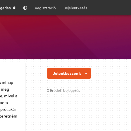
garian
Regisztráció
Bejelentkezés
Jelentkezzen be a válaszhoz
 A minap
i meg
Eredeti bejegyzés
e, mivel a
s nem
pröl akár
 szeretném