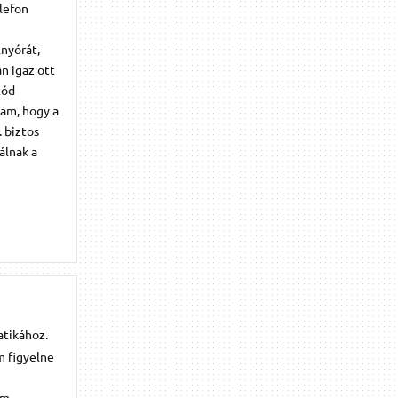
lefon
lnyórát,
n igaz ott
tód
tam, hogy a
. biztos
álnak a
matikához.
m figyelne
em