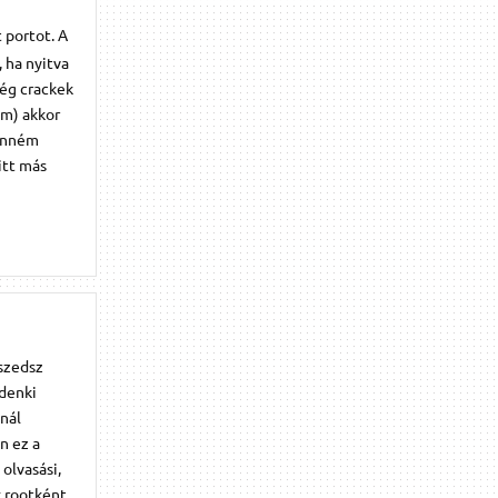
 portot. A
 ha nyitva
még crackek
em) akkor
tenném
itt más
eszedsz
denki
xnál
n ez a
olvasási,
k rootként