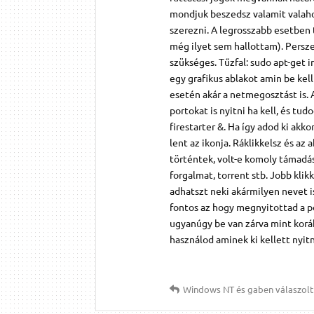
mondjuk beszedsz valamit valaho
szerezni. A legrosszabb esetben
még ilyet sem hallottam). Persze
szükséges. Tűzfal: sudo apt-get in
egy grafikus ablakot amin be kell
esetén akár a netmegosztást is.
portokat is nyitni ha kell, és tud
firestarter &. Ha így adod ki akko
lent az ikonja. Ráklikkelsz és a
történtek, volt-e komoly támadás
forgalmat, torrent stb. Jobb kli
adhatszt neki akármilyen nevet 
fontos az hogy megnyitottad a po
ugyanúgy be van zárva mint koráb
használod aminek ki kellett nyitn
Windows NT
és
gaben
válaszolt 