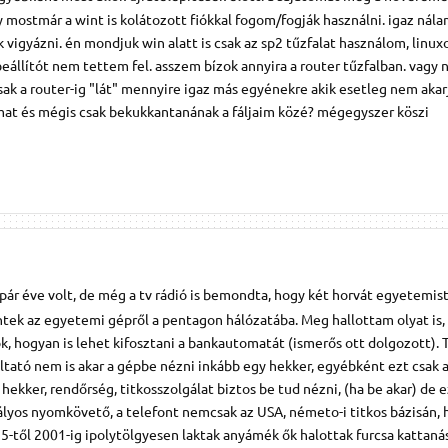
 mostmár a wint is kolátozott fiókkal fogom/fogják használni. igaz nál
k vigyázni. én mondjuk win alatt is csak az sp2 tűzfalat használom, linu
beállítót nem tettem fel. asszem bízok annyira a router tűzfalban. vagy 
sak a router-ig "lát" mennyire igaz más egyénekre akik esetleg nem akar
omat és mégis csak bekukkantanának a fáljaim közé? mégegyszer köszi
 pár éve volt, de még a tv rádió is bemondta, hogy két horvát egyetemis
k az egyetemi gépről a pentagon hálózatába. Meg hallottam olyat is,
k, hogyan is lehet kifosztani a bankautomatát (ismerős ott dolgozott). 
áltató nem is akar a gépbe nézni inkább egy hekker, egyébként ezt csak 
ekker, rendőrség, titkosszolgálat biztos be tud nézni, (ha be akar) de e
ályos nyomkövető, a telefont nemcsak az USA, németo-i titkos bázisán,
'95-től 2001-ig ipolytölgyesen laktak anyámék ők halottak furcsa kattaná