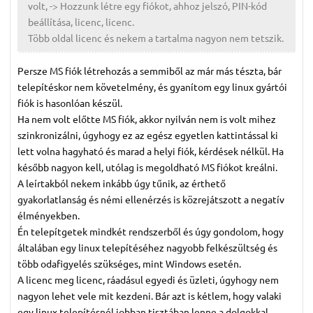
volt, -> Hozzunk létre egy fiókot, ahhoz jelszó, PIN-kód
beállítása, licenc, licenc.
Több oldal licenc és nekem a tartalma nagyon nem tetszik.
Persze MS fiók létrehozás a semmiből az már más tészta, bár
telepítéskor nem követelmény, és gyanítom egy linux gyártói
fiók is hasonlóan készül.
Ha nem volt előtte MS fiók, akkor nyilván nem is volt mihez
szinkronizálni, úgyhogy ez az egész egyetlen kattintással ki
lett volna hagyható és marad a helyi fiók, kérdések nélkül. Ha
később nagyon kell, utólag is megoldható MS fiókot kreálni.
A leírtakból nekem inkább úgy tűnik, az érthető
gyakorlatlanság és némi ellenérzés is közrejátszott a negatív
élményekben.
Én telepítgetek mindkét rendszerből és úgy gondolom, hogy
általában egy linux telepítéséhez nagyobb felkészültség és
több odafigyelés szükséges, mint Windows esetén.
A licenc meg licenc, ráadásul egyedi és üzleti, úgyhogy nem
nagyon lehet vele mit kezdeni. Bár azt is kétlem, hogy valaki
egy linux telepítésnél jobban tisztában lenne a dolgokkal,