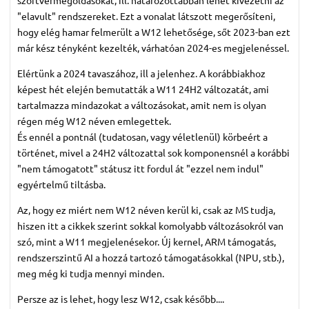
"elavult" rendszereket. Ezt a vonalat látszott megerősíteni,
hogy elég hamar felmerült a W12 lehetősége, sőt 2023-ban ezt
már kész tényként kezelték, várhatóan 2024-es megjelenéssel.
Elértünk a 2024 tavaszához, ill a jelenhez. A korábbiakhoz
képest hét elején bemutatták a W11 24H2 változatát, ami
tartalmazza mindazokat a változásokat, amit nem is olyan
régen még W12 néven emlegettek.
És ennél a pontnál (tudatosan, vagy véletlenül) körbeért a
történet, mivel a 24H2 változattal sok komponensnél a korábbi
"nem támogatott" státusz itt fordul át "ezzel nem indul"
egyértelmű tiltásba.
Az, hogy ez miért nem W12 néven kerül ki, csak az MS tudja,
hiszen itt a cikkek szerint sokkal komolyabb változásokról van
szó, mint a W11 megjelenésekor. Új kernel, ARM támogatás,
rendszerszintű AI a hozzá tartozó támogatásokkal (NPU, stb.),
meg még ki tudja mennyi minden.
Persze az is lehet, hogy lesz W12, csak később....