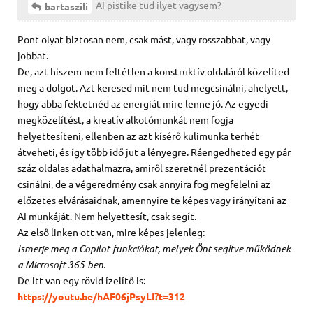
AI pistike tud ilyet vagysem?
bartaszili
Pont olyat biztosan nem, csak mást, vagy rosszabbat, vagy
jobbat.
De, azt hiszem nem feltétlen a konstruktív oldaláról közelíted
meg a dolgot. Azt keresed mit nem tud megcsinálni, ahelyett,
hogy abba fektetnéd az energiát mire lenne jó. Az egyedi
megközelítést, a kreatív alkotómunkát nem fogja
helyettesíteni, ellenben az azt kísérő kulimunka terhét
átveheti, és így több idő jut a lényegre. Ráengedheted egy pár
száz oldalas adathalmazra, amiről szeretnél prezentációt
csinálni, de a végeredmény csak annyira fog megfelelni az
előzetes elvárásaidnak, amennyire te képes vagy irányítani az
AI munkáját. Nem helyettesít, csak segít.
Az első linken ott van, mire képes jelenleg:
Ismerje meg a Copilot-funkciókat, melyek Önt segítve működnek
a Microsoft 365-ben.
De itt van egy rövid ízelítő is:
https://youtu.be/hAF06jPsyLI?t=312