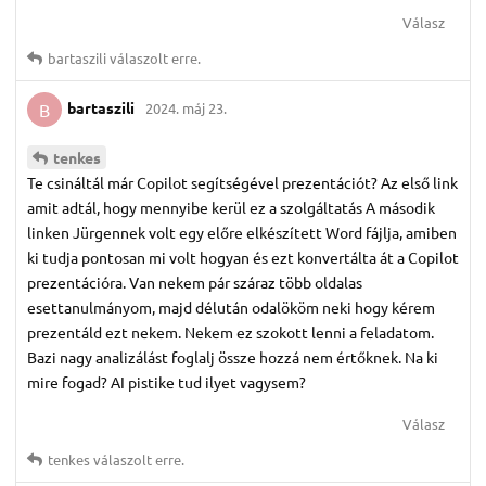
Válasz
bartaszili
válaszolt erre.
bartaszili
2024. máj 23.
B
tenkes
Te csináltál már Copilot segítségével prezentációt? Az első link
amit adtál, hogy mennyibe kerül ez a szolgáltatás A második
linken Jürgennek volt egy előre elkészített Word fájlja, amiben
ki tudja pontosan mi volt hogyan és ezt konvertálta át a Copilot
prezentációra. Van nekem pár száraz több oldalas
esettanulmányom, majd délután odalököm neki hogy kérem
prezentáld ezt nekem. Nekem ez szokott lenni a feladatom.
Bazi nagy analizálást foglalj össze hozzá nem értőknek. Na ki
mire fogad? AI pistike tud ilyet vagysem?
Válasz
tenkes
válaszolt erre.