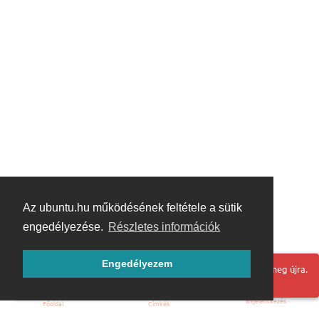
Az ubuntu.hu működésének feltétele a sütik
engedélyezése.
Részletes információk
Engedélyezem
Hoppá! Valami hiba történt. Frissítse az oldalt és próbálja meg újra.
Bejelentkezés
Főoldal
Címkék