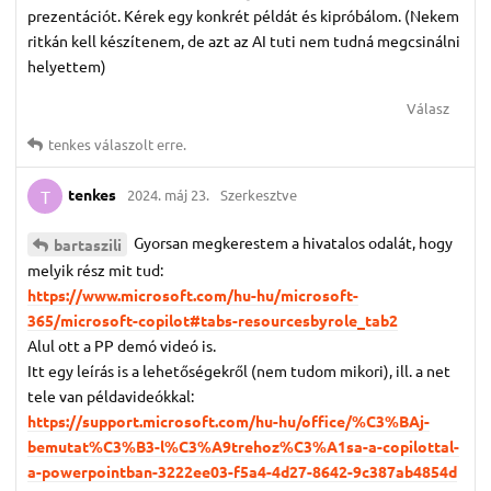
prezentációt. Kérek egy konkrét példát és kipróbálom. (Nekem
ritkán kell készítenem, de azt az AI tuti nem tudná megcsinálni
helyettem)
Válasz
tenkes
válaszolt erre.
tenkes
2024. máj 23.
Szerkesztve
T
Gyorsan megkerestem a hivatalos odalát, hogy
bartaszili
melyik rész mit tud:
https://www.microsoft.com/hu-hu/microsoft-
365/microsoft-copilot#tabs-resourcesbyrole_tab2
Alul ott a PP demó videó is.
Itt egy leírás is a lehetőségekről (nem tudom mikori), ill. a net
tele van példavideókkal:
https://support.microsoft.com/hu-hu/office/%C3%BAj-
bemutat%C3%B3-l%C3%A9trehoz%C3%A1sa-a-copilottal-
a-powerpointban-3222ee03-f5a4-4d27-8642-9c387ab4854d