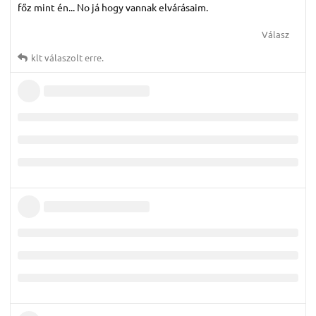
főz mint én... No já hogy vannak elvárásaim.
Válasz
klt
válaszolt erre.