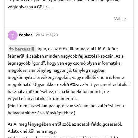
végigolvasná a GPL-t ....
Válasz
tenkes
2024. máj 23.
T
Igen, ez az örök dilemma, ami időről-időre
bartaszili
felmerül, általában minden nagyobb fejlesztés kapcsán. Az a
legnagyobb "gond", hogy van egy csomó olyan informatikai
megoldás, ami tényleg nagyon jó, tényleg nagyban
megkönnyíti a tevékenységeket, vagy nélkülük nem is lenne
megoldható. Ugyanakkor ezek 99%-a azért ilyen, mert adatokat
használ a működéséhez, és ha külön-külön nem is, de
együttesen adatokat kb. mindenről.
(Most nem a zseblámpaappról van szó, ami hozzáférést kér a
helyadatokhoz és a fényképekhez.)
Az AI meg lényegében erről szól, az adatok feldolgozásáról.
Adatok nélkül nem megy.