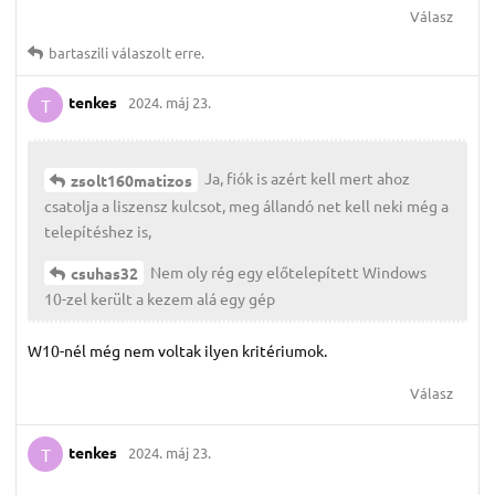
Válasz
bartaszili
válaszolt erre.
tenkes
2024. máj 23.
T
Ja, fiók is azért kell mert ahoz
zsolt160matizos
csatolja a liszensz kulcsot, meg állandó net kell neki még a
telepítéshez is,
Nem oly rég egy előtelepített Windows
csuhas32
10-zel került a kezem alá egy gép
W10-nél még nem voltak ilyen kritériumok.
Válasz
tenkes
2024. máj 23.
T