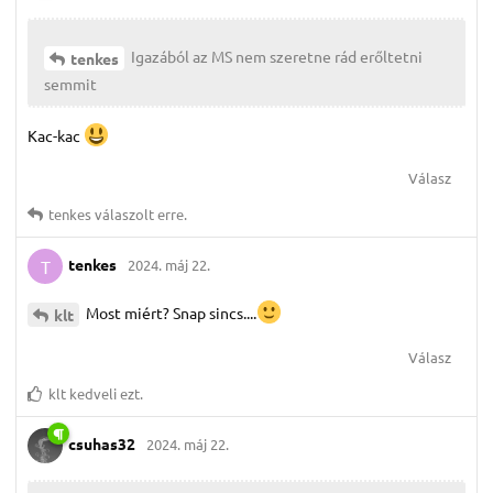
Igazából az MS nem szeretne rád erőltetni
tenkes
semmit
Kac-kac
Válasz
tenkes
válaszolt erre.
tenkes
2024. máj 22.
T
Most miért? Snap sincs....
klt
Válasz
klt
kedveli ezt.
csuhas32
2024. máj 22.