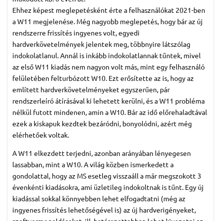
Ehhez képest meglepetésként érte a felhasználókat 2021-ben
a W11 megjelenése. Még nagyobb meglepetés, hogy bár az új
rendszerre frissítés ingyenes volt, egyedi
hardverkövetelmények jelentek meg, többnyire látszólag
indokolatlanul. Annál is inkább indokolatlannak tűntek, mivel
az első W11 kiadás nem nagyon volt más, mint egy felhasználó
felületében felturbózott W10. Ezt erősítette az is, hogy az
említett hardverkövetelményeket egyszerűen, pár
rendszerleíró átírásával ki lehetett kerülni, és a W11 probléma
nélkül futott mindenen, amin a W10. Bár az idő előrehaladtával
ezek a kiskapuk kezdtek bezáródni, bonyolódni, azért még
elérhetőek voltak.
A W11 elkezdett terjedni, azonban arányában lényegesen
lassabban, mint a W10. A világ közben ismerkedett a
gondolattal, hogy az MS esetleg visszaáll a már megszokott 3
évenkénti kiadásokra, ami üzletileg indokoltnak is tűnt. Egy új
kiadással sokkal könnyebben lehet elfogadtatni (még az
ingyenes frissítés lehetőségével is) az új hardverigényeket,
szoftvermegoldásokat, ill. határozottabban lehet kivezetni az