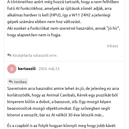
A történethez azért még hozzá tartozik, hogy a nem felhőben
futó AI funkciókhoz, amelyek az újítások zömét adják, arra
alkalmas hardver is kell (NPU), így a W11 24H2 a jelenlegi
gépek számára ebben nem hoz változást.
Aki ezeket a funkciókat nem szeretné használni, annak "jó hír",
hogy alapvetően nem is fogja.
Válasz
KiralyMarta
válaszolt erre.
bartaszili
2024. máj 23.
B
tenkes
Szeretném arra használni amire lehet és jó, de jelenleg ez arra
korlátozódik, hogy az Animal Canibals, Kérek egy puszikát-ból
kinyerem külön a dobot, a basszust, stb. Egy mozgó képen
beazonosítok mozgó objektumokat. Egy szövegben segít
kitenni a vesszőt, bár ez AI nélkül 30 éve létezik már...
És a csapból is az folyik hogyan könnyít meg hogy jobb kávét