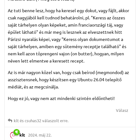
Az tuti benne lesz, hogy ha keresel egy dokut, vagy fájlt, akkor
csak nagyjából kell tudnod behatárolni, pl. "Keress az összes
saját tárhelyen olyan képeket, amin franciaországi táj, vagy
épület látható" és már meg is lesznek az elveszettnek hitt
Párizsi nyaralás képei, vagy "Keress olyan dokumentumot a
saját tárhelyen, amiben egy sütemény receptje található" és
nem kell azon töprengeni vajon (on butter), hogyan, milyen
néven lett elmentve a keresett recept.
Az is már nagyon közel van, hogy csak beírod (megmondod) az
asszisztensnek, hogy készítsen egy Ubuntu 26.04 telepítő
médiát, és az megcsinálja.
Hogy ez jó, vagy nem azt mindenki szintén eldöntheti!
Válasz
klt
és
csuhas32
válaszolt erre.
klt
2024. máj 22.