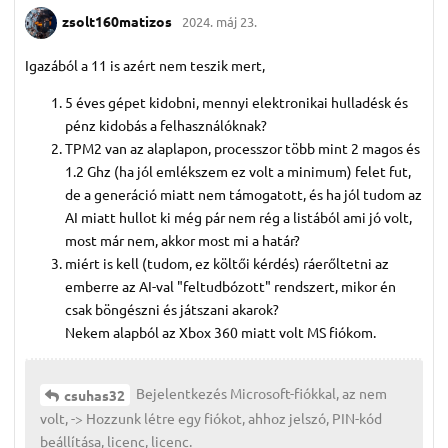
zsolt160matizos
2024. máj 23.
Igazából a 11 is azért nem teszik mert,
5 éves gépet kidobni, mennyi elektronikai hulladésk és
pénz kidobás a felhasználóknak?
TPM2 van az alaplapon, processzor több mint 2 magos és
1.2 Ghz (ha jól emlékszem ez volt a minimum) felet fut,
de a generáció miatt nem támogatott, és ha jól tudom az
AI miatt hullot ki még pár nem rég a listából ami jó volt,
most már nem, akkor most mi a határ?
miért is kell (tudom, ez költői kérdés) ráerőltetni az
emberre az AI-val "feltudbózott" rendszert, mikor én
csak böngészni és játszani akarok?
Nekem alapból az Xbox 360 miatt volt MS fiókom.
Bejelentkezés Microsoft-fiókkal, az nem
csuhas32
volt, -> Hozzunk létre egy fiókot, ahhoz jelszó, PIN-kód
beállítása, licenc, licenc.