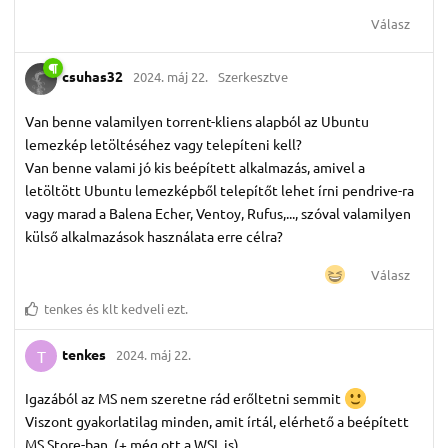
Válasz
csuhas32
2024. máj 22.
Szerkesztve
Van benne valamilyen torrent-kliens alapból az Ubuntu
lemezkép letöltéséhez vagy telepíteni kell?
Van benne valami jó kis beépített alkalmazás, amivel a
letöltött Ubuntu lemezképből telepítőt lehet írni pendrive-ra
vagy marad a Balena Echer, Ventoy, Rufus,..., szóval valamilyen
külső alkalmazások használata erre célra?
Válasz
tenkes
és
klt
kedveli ezt.
tenkes
2024. máj 22.
T
Igazából az MS nem szeretne rád erőltetni semmit
Viszont gyakorlatilag minden, amit írtál, elérhető a beépített
MS Store-ban. (+ még ott a WSL is)