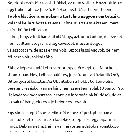
Bejelentkezés Microsoft-fiókkal, az nem volt, -> Hozzunk létre
egy fiókot, ahhoz jelszó, PIN-kód beállítása, licenc, licenc.
Több oldal licenc és nekem a tartalma nagyon nem tetszik.
Valahol kellett hozzá az email címe is, arra emlékszem, mert
azért külön felhívtam.
Lehet, hogy a boltban állították így, azt nem tudom, de ezeket
nem tudtam átugrani, a legkevesebb muszáj dolgot
választottam, de az is ennyi volt. Biztos lassú vagyok, de nem
fél perc volt, sokkal több.
Ehhez képest emlékeim szerint egy előtelepített Mintben,
Ubuntuban: Név, felhasználónév, jelszó; hol tartózkodik Ön?;
Billentyűzetkiosztás. Az Ubuntuban a fiókba történő első
bejelentkezéskor van néhány nemszeretem ablak (Ubuntu Pro,
Helyadatok megosztása, névtelen információk küldése), de az
is csak néhány jelölés a jó helyre és Tovább.
Egy sima telepítésnél a Mintnél ehhez képest pluszban a
harmadik féltől származó kodekek telepítése egy pipa, más
nincs. Debian netinstnél is van névtelen adatokra vonatkozó