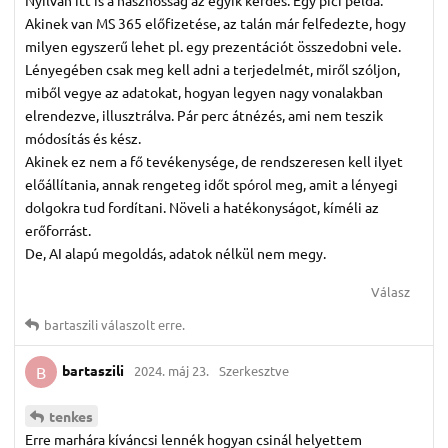
Nyilván itt is a hasznosság az egyik kérdés. Egy pici példa:
Akinek van MS 365 előfizetése, az talán már felfedezte, hogy
milyen egyszerű lehet pl. egy prezentációt összedobni vele.
Lényegében csak meg kell adni a terjedelmét, miről szóljon,
miből vegye az adatokat, hogyan legyen nagy vonalakban
elrendezve, illusztrálva. Pár perc átnézés, ami nem teszik
módosítás és kész.
Akinek ez nem a fő tevékenysége, de rendszeresen kell ilyet
előállítania, annak rengeteg időt spórol meg, amit a lényegi
dolgokra tud fordítani. Növeli a hatékonyságot, kíméli az
erőforrást.
De, AI alapú megoldás, adatok nélkül nem megy.
Válasz
bartaszili
válaszolt erre.
bartaszili
2024. máj 23.
Szerkesztve
B
tenkes
Erre marhára kíváncsi lennék hogyan csinál helyettem