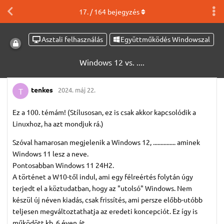
17
. /
164
bejegyzés
Asztali felhasználás
Együttműködés Windowszal
Windows 12 vs. ....
tenkes
2024. máj 22.
T
Ez a 100. témám! (Stílusosan, ez is csak akkor kapcsolódik a
Linuxhoz, ha azt mondjuk rá.)
Szóval hamarosan megjelenik a Windows 12, ............... aminek
Windows 11 lesz a neve.
Pontosabban Windows 11 24H2.
A történet a W10-től indul, ami egy félreértés folytán úgy
terjedt el a köztudatban, hogy az "utolsó" Windows. Nem
készül új néven kiadás, csak frissítés, ami persze előbb-utóbb
teljesen megváltoztathatja az eredeti koncepciót. Ez így is
működött kb. 6 éven át.