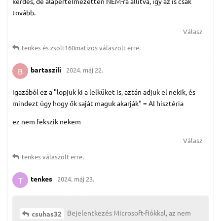
kérdés, de alapértelmezetten NEM-ra állítva, így az is csak
tovább.
Válasz
tenkes
és
zsolt160matizos
válaszolt erre.
bartaszili
2024. máj 22.
B
igazából ez a "lopjuk ki a lelküket is, aztán adjuk el nekik, és
mindezt úgy hogy ők saját maguk akarják" = AI hisztéria
ez nem fekszik nekem
Válasz
tenkes
válaszolt erre.
tenkes
2024. máj 23.
T
Bejelentkezés Microsoft-fiókkal, az nem
csuhas32