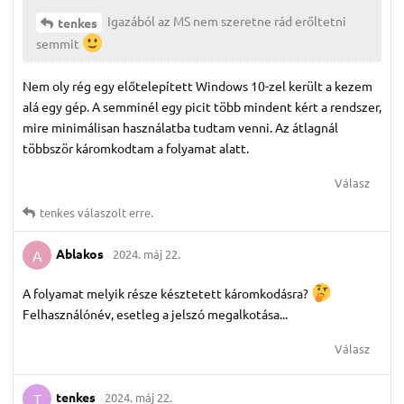
Igazából az MS nem szeretne rád erőltetni
tenkes
semmit
Nem oly rég egy előtelepített Windows 10-zel került a kezem
alá egy gép. A semminél egy picit több mindent kért a rendszer,
mire minimálisan használatba tudtam venni. Az átlagnál
többször káromkodtam a folyamat alatt.
Válasz
tenkes
válaszolt erre.
Ablakos
2024. máj 22.
A
A folyamat melyik része késztetett káromkodásra?
Felhasználónév, esetleg a jelszó megalkotása...
Válasz
tenkes
2024. máj 22.
T