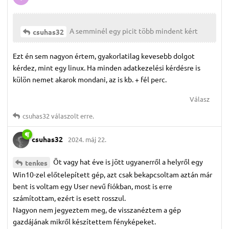
A semminél egy picit több mindent kért
csuhas32
Ezt én sem nagyon értem, gyakorlatilag kevesebb dolgot
kérdez, mint egy linux. Ha minden adatkezelési kérdésre is
külön nemet akarok mondani, az is kb. + fél perc.
Válasz
csuhas32
válaszolt erre.
csuhas32
2024. máj 22.
Öt vagy hat éve is jött ugyanerről a helyről egy
tenkes
Win10-zel előtelepített gép, azt csak bekapcsoltam aztán már
bent is voltam egy User nevű fiókban, most is erre
számítottam, ezért is esett rosszul.
Nagyon nem jegyeztem meg, de visszanéztem a gép
gazdájának mikről készítettem fényképeket.