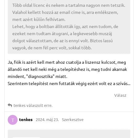
Több oldal licenc és nekem a tartalma nagyon nem tetszik.
Valahol kellett hozzá az email címe is, arra emlékszem,
mert azért külön felhívtam.
Lehet, hogy a boltban állították így, azt nem tudom, de
ezeket nem tudtam átugrani, a legkevesebb muszáj
dolgot választottam, de az is ennyi volt. Biztos lassú
vagyok, de nem fél perc volt, sokkal több.
Ja, fiók is azért kell mert ahoz csatolja a liszensz kulcsot, meg
állandó net kell neki még a telepítéshez is, meg tudni akarnak
mindent, "diagnosztika" miatt.
Szerintem telepítést nem futtaták végig ezért volt ez a szívás...
Válasz
tenkes
válaszolt erre.
tenkes
2024. máj 23.
Szerkesztve
T