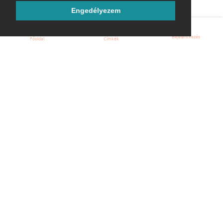
Engedélyezem
Bejelentkezés
Főoldal
Címkék
Kezdőoldal
Blog
ÁSZF
Szabályzat
Kapcsolat
ubuntu.hu :: Magyar Ubuntu Közösség
© 2007 – 2026
Önkéntes segítők:
Megtekintés