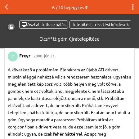
9
. /
10
bejegyzés
Asztali felhasználás
Telepítési, frissítési kérdések
Elcs**tt gdm újratelepítése
Freyr
2008. jún 21.
F
A következő a problémám: Fleraktam az újabb ATI drivert,
miután eléggé nehézzé vált a rendszerem használata, ugyanis a
megjelenített kép torz volt, több helyen meg volt törve, a
gombok nem ott voltak, ahol megjelentek, nem látszottak a
panelek, de kattintásra előjött onnan a menü, stb. Próbáltam
eltávolítani a drivert, de nem sikerült. Próbáltam Envyvel
telepíteni, hátha felülírja, de nem sikerült. Ezután nem indult a
gdm, úgyhogy maradt a parancssor. Próbáltam átírni az
xorg.conf-ban a drivert vesa-ra, de ezzel sem lett jó, a gdm
elindult ugyan, de csak fehér háttérrel. Az apt meg