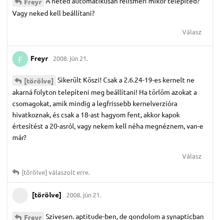
A neted automatikusan felismeri mikor telepíted?
Freyr
Vagy neked kell beállítani?
Válasz
Freyr
2008. jún 21.
F
Sikerült Köszi! Csak a 2.6.24-19-es kernelt ne
[törölve]
akarná folyton telepíteni meg beállítani! Ha törlöm azokat a
csomagokat, amik mindig a legfrissebb kernelverzióra
hivatkoznak, és csak a 18-ast hagyom fent, akkor kapok
értesítést a 20-asról, vagy nekem kell néha megnéznem, van-e
már?
Válasz
[törölve]
válaszolt erre.
[törölve]
2008. jún 21.
Szivesen. aptitude-ben, de gondolom a synapticban
Freyr