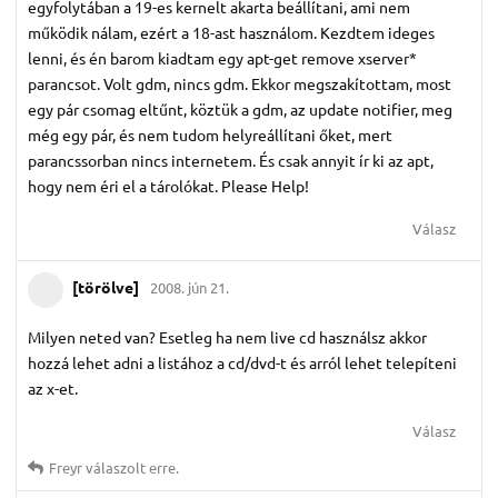
egyfolytában a 19-es kernelt akarta beállítani, ami nem
működik nálam, ezért a 18-ast használom. Kezdtem ideges
lenni, és én barom kiadtam egy apt-get remove xserver*
parancsot. Volt gdm, nincs gdm. Ekkor megszakítottam, most
egy pár csomag eltűnt, köztük a gdm, az update notifier, meg
még egy pár, és nem tudom helyreállítani őket, mert
parancssorban nincs internetem. És csak annyit ír ki az apt,
hogy nem éri el a tárolókat. Please Help!
Válasz
[törölve]
2008. jún 21.
Milyen neted van? Esetleg ha nem live cd használsz akkor
hozzá lehet adni a listához a cd/dvd-t és arról lehet telepíteni
az x-et.
Válasz
Freyr
válaszolt erre.