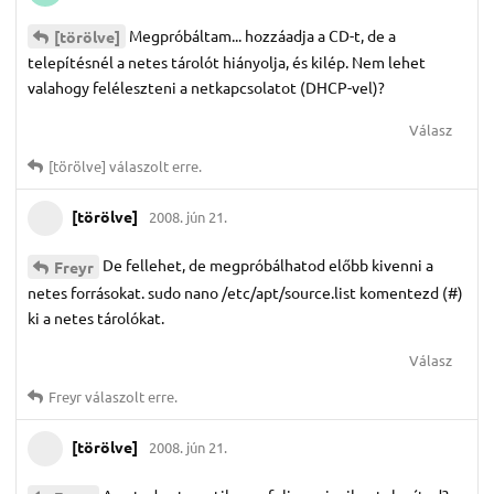
Megpróbáltam... hozzáadja a CD-t, de a
[törölve]
telepítésnél a netes tárolót hiányolja, és kilép. Nem lehet
valahogy feléleszteni a netkapcsolatot (DHCP-vel)?
Válasz
[törölve]
válaszolt erre.
[törölve]
2008. jún 21.
De fellehet, de megpróbálhatod előbb kivenni a
Freyr
netes forrásokat. sudo nano /etc/apt/source.list komentezd (#)
ki a netes tárolókat.
Válasz
Freyr
válaszolt erre.
[törölve]
2008. jún 21.