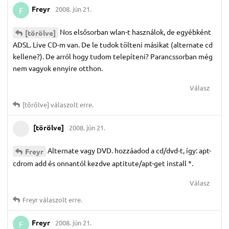
Freyr
2008. jún 21.
F
Nos elsősorban wlan-t használok, de egyébként
[törölve]
ADSL. Live CD-m van. De le tudok tölteni másikat (alternate cd
kellene?). De arról hogy tudom telepíteni? Parancssorban még
nem vagyok ennyire otthon.
Válasz
[törölve]
válaszolt erre.
[törölve]
2008. jún 21.
Alternate vagy DVD. hozzáadod a cd/dvd-t, így: apt-
Freyr
cdrom add és onnantól kezdve aptitute/apt-get install *.
Válasz
Freyr
válaszolt erre.
Freyr
2008. jún 21.
F