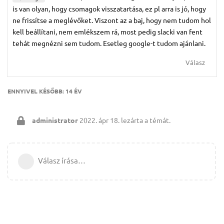
is van olyan, hogy csomagok visszatartása, ez pl arra is jó, hogy
ne frissítse a meglévőket. Viszont az a baj, hogy nem tudom hol
kell beállítani, nem emlékszem rá, most pedig slacki van fent
tehát megnézni sem tudom. Esetleg google-t tudom ajánlani.
Válasz
ENNYIVEL KÉSŐBB:
14 ÉV
administrator
2022. ápr 18.
lezárta a témát.
Válasz írása…