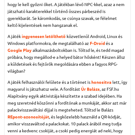
hogy le kell győzni őket. A játékban lévő NPC-kkel, azaz a nem
játszható karakterekkel történő összes párbeszéd is
gyerekbarát. Se káromkodás, se csúnya szavak, se félelmet
keltő kijelentések nem hangzanak el.
A játék
ingyenesen letölthető
közvetlenül Android, Linux és
Windows platformokra, de megtalálható az
F-Droid
és a
Google Play
alkalmazásboltokban is. Töltsd le, és tedd magad
próbára, hogy megállod-e a helyed bátor hősként! Készen állsz
a küldetések és fejtörők megoldására ebben a fagyos RPG-
világban?
A játék felhasználói felülete és a történet is
honosítva
lett, így
magyarul is játszhatsz vele. A fordítást
Úr Balázs
, az FSF.hu
Alapítvány egyik aktivistája készítette a szabad idejében. Ha
meg szeretnéd köszönni a fordítónak a munkáját, akkor azt már
palackvisszaváltási díjjal is megteheted. Töltsd le Balázs
REpont-azonosítóját
, és legközelebb használd a QR-kódját,
amikor visszaváltod a palackokat. 10 palack árából meg tudja
venni a kedvenc csokiját, a csoki pedig energiát ad neki, hogy