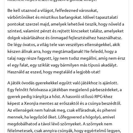
Be kell utaznod a világot, felfedezned városokat,
várbörtönöket és misztikus barlangokat. Idővel tapasztalati
pontokat szerzel majd, amelyek lehetővé teszik, hogy növeld a
szinted, valamint pénzt és rejtett kincseket találsz, amelyeket
dolgok vásárlásához és önmagad fejlesztéséhez használhatsz.
De légy óvatos, a világ tele van veszélyes ellenségekkel, akik
készen állnak arra, hogy megtámadjanak! Ne feledd, hogy a
talaj nagy része fagyott, így nem tudsz megállni, amíg nem érsz
el egy falat, egy sziklát vagy bármilyen más típusú akadályt.
Használd az eszed, hogy megtaláld a legjobb utat!
A játék óvodás gyerekekkel együtt való játékhoz is ajánlott.
Egy felnőtt felolvassa a játékban megjelenő párbeszédeket, a
gyerek pedig irányítja a hőst. A hasonló stílusú RPG-khez
képest a Xeonjia mentes az erőszaktól és a csúnya beszédtől.
Az ellenségek nem halnak meg, csak elfáradnak, és pihenni
mennek, ha legyőzöd őket. Lőfegyvered a hógolyó, amivel
megdobálhatod a távol lévő szörnyeket. A szörnyek nem
félelmetesek, csak annyira csúnyák, hogy egyértelmű legyen,