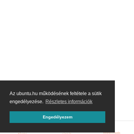
Az ubuntu.hu működésének feltétele a sütik
engedélyezése.
Részletes információk
Engedélyezem
Bejelentkezés
Főoldal
Címkék