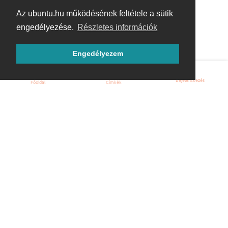
Az ubuntu.hu működésének feltétele a sütik
engedélyezése.
Részletes információk
Engedélyezem
Bejelentkezés
Főoldal
Címkék
Kezdőoldal
Blog
ÁSZF
Szabályzat
Kapcsolat
ubuntu.hu :: Magyar Ubuntu Közösség
© 2007 – 2026