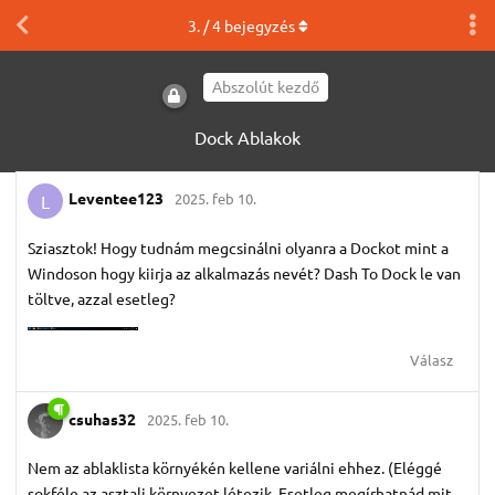
3
. /
4
bejegyzés
Abszolút kezdő
Dock Ablakok
Leventee123
2025. feb 10.
L
Sziasztok! Hogy tudnám megcsinálni olyanra a Dockot mint a
Windoson hogy kiirja az alkalmazás nevét? Dash To Dock le van
töltve, azzal esetleg?
Válasz
csuhas32
2025. feb 10.
Nem az ablaklista környékén kellene variálni ehhez. (Eléggé
sokféle az asztali környezet létezik. Esetleg megírhatnád mit