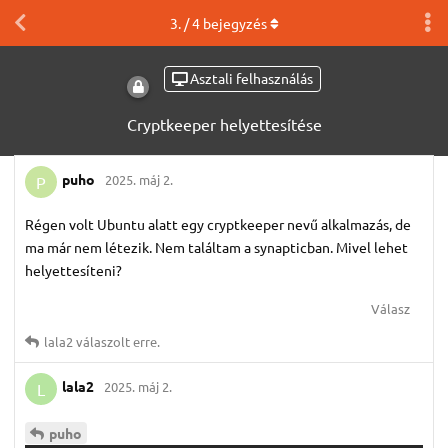
3
. /
4
bejegyzés
Asztali felhasználás
Cryptkeeper helyettesítése
puho
2025. máj 2.
P
Régen volt Ubuntu alatt egy cryptkeeper nevű alkalmazás, de
ma már nem létezik. Nem találtam a synapticban. Mivel lehet
helyettesíteni?
Válasz
lala2
válaszolt erre.
lala2
2025. máj 2.
L
puho