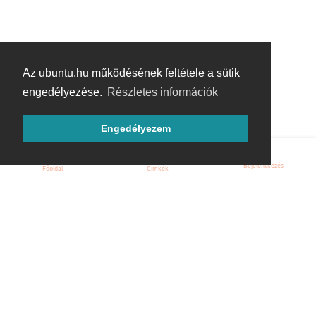
Az ubuntu.hu működésének feltétele a sütik
engedélyezése.
Részletes információk
Engedélyezem
Bejelentkezés
Főoldal
Címkék