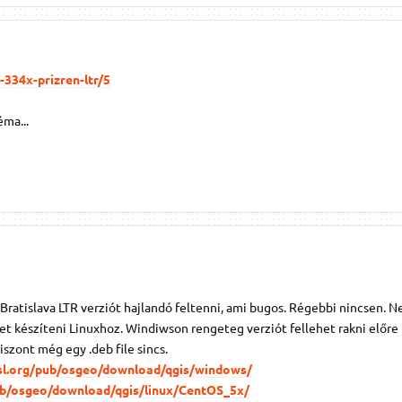
-334x-prizren-ltr/5
ma...
x Bratislava LTR verziót hajlandó feltenni, ami bugos. Régebbi nincsen. 
t készíteni Linuxhoz. Windiwson rengeteg verziót fellehet rakni előre
iszont még egy .deb file sincs.
osl.org/pub/osgeo/download/qgis/windows/
pub/osgeo/download/qgis/linux/CentOS_5x/