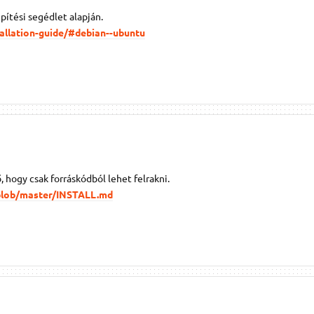
epítési segédlet alapján.
tallation-guide/#debian--ubuntu
hogy csak forráskódból lehet felrakni.
/blob/master/INSTALL.md