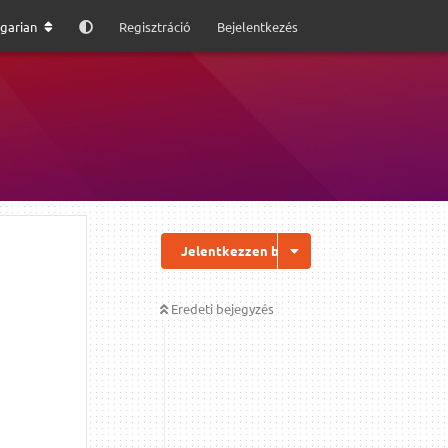
garian
Regisztráció
Bejelentkezés
Jelentkezzen be a válaszhoz
Eredeti bejegyzés