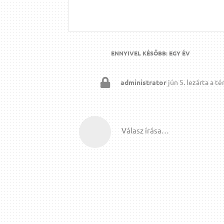
ENNYIVEL KÉSŐBB:
EGY ÉV
administrator
jún 5.
lezárta a té
Válasz írása…