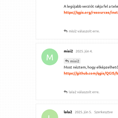
A legújabb verziót rakja fel a tel
https://qgis.org/resources/ins
misi2
válaszolt erre.
misi2
2025. jún 4.
M
misi2
Most néztem, hogy elképzelhető, 
https://github.com/qgis/QGIS
lala2
válaszolt erre.
lala2
2025. jún 5.
Szerkesztve
L