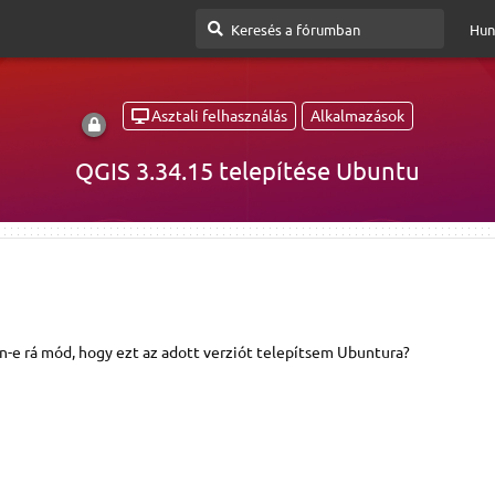
Hun
Asztali felhasználás
Alkalmazások
QGIS 3.34.15 telepítése Ubuntu
n-e rá mód, hogy ezt az adott verziót telepítsem Ubuntura?