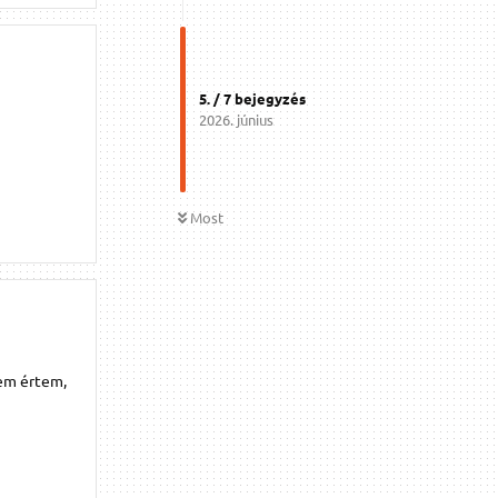
5
. /
7
bejegyzés
2026. június
Most
Nem értem,