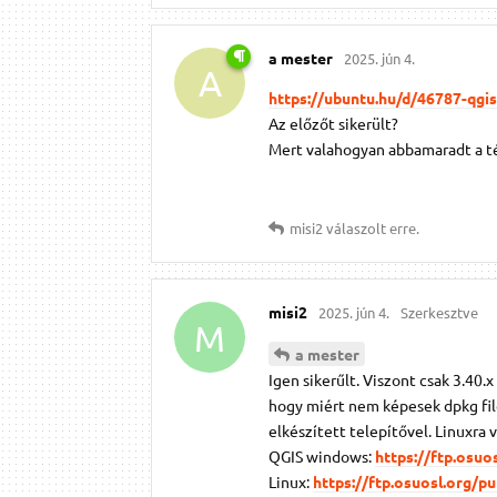
a mester
2025. jún 4.
A
https://ubuntu.hu/d/46787-qgis
Az előzőt sikerült?
Mert valahogyan abbamaradt a té
misi2
válaszolt erre.
misi2
2025. jún 4.
Szerkesztve
M
a mester
Igen sikerűlt. Viszont csak 3.40.
hogy miért nem képesek dpkg file
elkészített telepítővel. Linuxra v
QGIS windows:
https://ftp.osu
Linux:
https://ftp.osuosl.org/