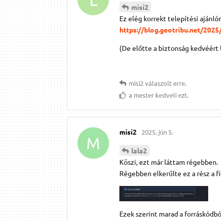
misi2
Ez elég korrekt telepítési ajánló
https://blog.geotribu.net/2025
(De előtte a biztonság kedvéért l
misi2
válaszolt erre.
a mester
kedveli ezt.
misi2
2025. jún 5.
M
lala2
Köszi, ezt már láttam régebben.
Régebben elkerűlte ez a rész a 
Ezek szerint marad a forráskódból