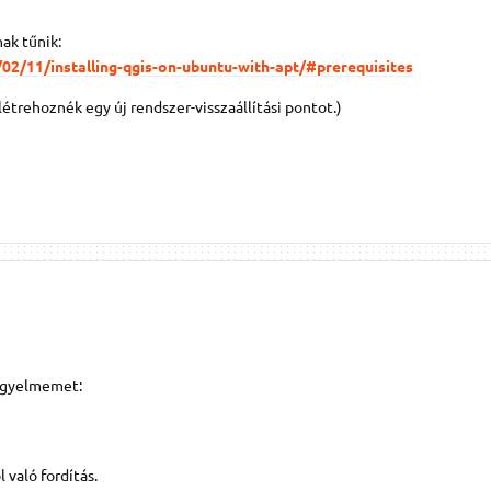
nak tűnik:
/02/11/installing-qgis-on-ubuntu-with-apt/#prerequisites
étrehoznék egy új rendszer-visszaállítási pontot.)
figyelmemet:
 való fordítás.