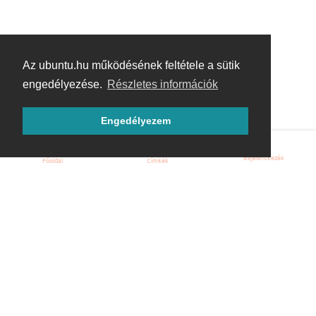
Az ubuntu.hu működésének feltétele a sütik
engedélyezése.
Részletes információk
Engedélyezem
Bejelentkezés
Főoldal
Címkék