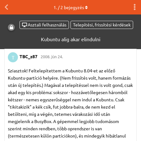
1
. /
2
bejegyzés
Asztali felhasználás
Telepítési, frissítési kérdések
Kubuntu alig akar elindulni
TBC_z87
2008. jún 24.
T
Sziasztok! Feltelepítettem a Kubuntu 8.04-et az előző
Kubuntu-partíció helyére. (Nem frissítés volt, hanem formázás
után új telepítés.) Magával a telepítéssel nem is volt gond, csak
akad egy kis probléma: sokszor - hozzávetőlegesen háromból
kétszer - nemes egyszerűséggel nem indul a Kubuntu. Csak
"tikitakizik" a kék csík, fut jobbra-balra, de nem kezd el
betölteni, míg a végén, tetemes várakozási idő után
megjelenik a BusyBox. A gépemmel legjobb tudomásom
szerint minden rendben, több oprendszer is van
(természetesen külön partíciókon), és mindegyik hibátlanul