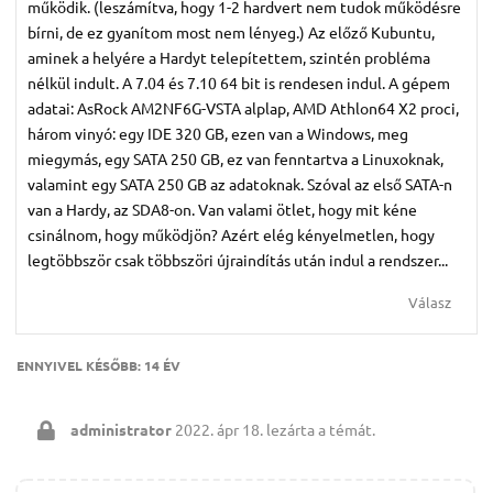
működik. (leszámítva, hogy 1-2 hardvert nem tudok működésre
bírni, de ez gyanítom most nem lényeg.) Az előző Kubuntu,
aminek a helyére a Hardyt telepítettem, szintén probléma
nélkül indult. A 7.04 és 7.10 64 bit is rendesen indul. A gépem
adatai: AsRock AM2NF6G-VSTA alplap, AMD Athlon64 X2 proci,
három vinyó: egy IDE 320 GB, ezen van a Windows, meg
miegymás, egy SATA 250 GB, ez van fenntartva a Linuxoknak,
valamint egy SATA 250 GB az adatoknak. Szóval az első SATA-n
van a Hardy, az SDA8-on. Van valami ötlet, hogy mit kéne
csinálnom, hogy működjön? Azért elég kényelmetlen, hogy
legtöbbször csak többszöri újraindítás után indul a rendszer...
Válasz
ENNYIVEL KÉSŐBB:
14 ÉV
administrator
2022. ápr 18.
lezárta a témát.