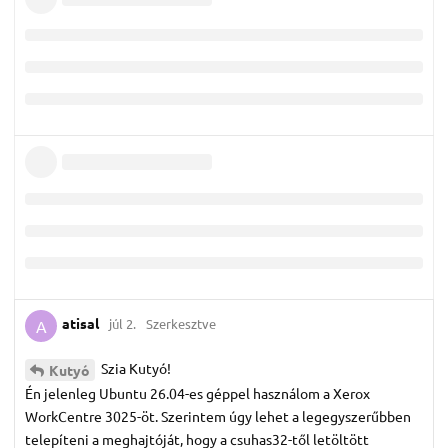
atisal
júl 2.
Szerkesztve
A
Szia Kutyó!
Kutyó
Én jelenleg Ubuntu 26.04-es géppel használom a Xerox
WorkCentre 3025-öt. Szerintem úgy lehet a legegyszerűbben
telepíteni a meghajtóját, hogy a csuhas32-től letöltött