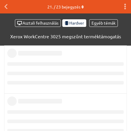
21
. /
23
bejegyzés
Asztali felhasználás
Hardver
Egyéb témák
Xerox WorkCentre 3025 megszűnt terméktámogatás