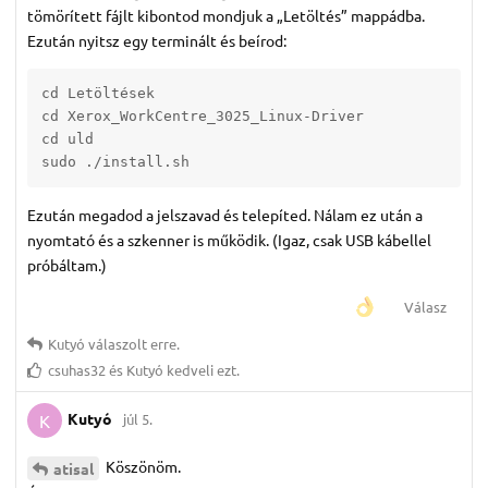
tömörített fájlt kibontod mondjuk a „Letöltés” mappádba.
Ezután nyitsz egy terminált és beírod:
cd Letöltések

cd Xerox_WorkCentre_3025_Linux-Driver

cd uld

sudo ./install.sh
Ezután megadod a jelszavad és telepíted. Nálam ez után a
nyomtató és a szkenner is működik. (Igaz, csak USB kábellel
próbáltam.)
Válasz
Kutyó
válaszolt erre.
csuhas32
és
Kutyó
kedveli ezt.
Kutyó
júl 5.
K
Köszönöm.
atisal