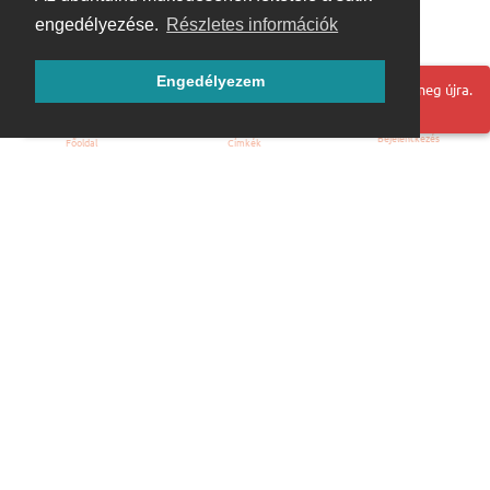
engedélyezése.
Részletes információk
Engedélyezem
Hoppá! Valami hiba történt. Frissítse az oldalt és próbálja meg újra.
Bejelentkezés
Főoldal
Címkék
Kezdőoldal
Blog
ÁSZF
Szabályzat
Kapcsolat
ubuntu.hu :: Magyar Ubuntu Közösség
© 2007 – 2026