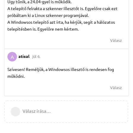
Úgy tűnik, a 24.04-gyel is működik.
A telepítő felrakta a szkenner illesztőt is. Egyelőre csak ezt
próbáltam ki a Linux szkenner programjával.
A Windowsos telepítő azt írta, ha kérjük, segít a hálózatos
telepítésben is. Egyelőre nem kértem.
Válasz
atisal
júl 6.
A
Szívesen! Reméljük, a Windowsos illesztő is rendesen fog
működni.
Válasz
Válasz írása…