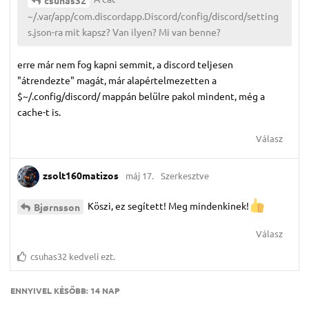
~/.var/app/com.discordapp.Discord/config/discord/setting
s.json-ra mit kapsz? Van ilyen? Mi van benne?
erre már nem fog kapni semmit, a discord teljesen
"átrendezte" magát, már alapértelmezetten a
$~/.config/discord/ mappán belülre pakol mindent, még a
cache-t is.
Válasz
zsolt160matizos
máj 17.
Szerkesztve
Köszi, ez segített! Meg mindenkinek!
Bjørnsson
Válasz
csuhas32
kedveli ezt.
ENNYIVEL KÉSŐBB:
14 NAP