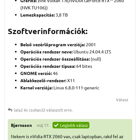
Grafika:
zink Vulkan 1.4(NVIDIA GeForce RTX™ 2060
(NVK TU106))
Lemezkapacitás:
3,8 TB
Szoftverinformációk:
Belső vezérlőprogram verziója:
2001
Operációs rendszer neve:
Ubuntu 24.04.4 LTS
Operációs rendszer összeállítása:
(null)
Operációs rendszer típusa:
64 bites
GNOME verzió:
46
Ablakkezelő-rendszer:
X11
Kernel verziója:
Linux 6.8.0-111-generic
Válasz
lala2
és
csuhas32
válaszolt erre.
Bjørnsson
máj 17.
Legjobb válasz
Nekem is nVidia RTX 2060 van, csak laptopban, rakd fel az