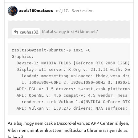
zsolt160matizos
máj 17.
Szerkesztve
Mutatsz egy inxi -G kimenet?
csuhas32
zsolt160@zsolt-Ubuntu:~$ inxi -G

Graphics:

  Device-1: NVIDIA TU106 [GeForce RTX 2060 12GB] dr
  Display: x11 server: X.Org v: 21.1.11 with: Xwayl
    loaded: modesetting unloaded: fbdev,vesa dri: z
    1: 1600x900~60Hz 2: 1920x1080~60Hz 3: 1920x1080~
  API: EGL v: 1.5 drivers: swrast,zink platforms: g
  API: OpenGL v: 4.6 compat-v: 4.5 vendor: mesa v: 
    renderer: zink Vulkan 1.4(NVIDIA GeForce RTX 20
  API: Vulkan v: 1.3.275 drivers: N/A surfaces: xcb
Az a baj, hogy nem csak a Discord-al van, az APP Center is ilyen,
Viber nem, mint említettem indításkor a Chrome is ilyen de az
helyreáll...