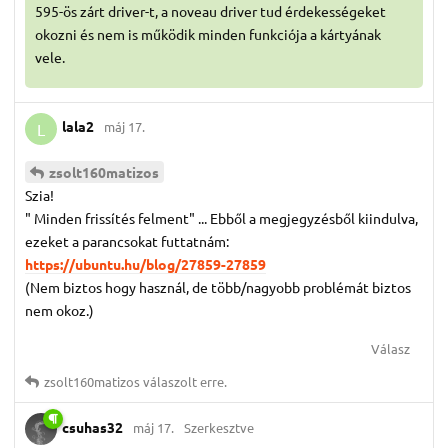
595-ös zárt driver-t, a noveau driver tud érdekességeket
okozni és nem is működik minden funkciója a kártyának
vele.
lala2
máj 17.
L
zsolt160matizos
Szia!
" Minden frissítés felment" ... Ebből a megjegyzésből kiindulva,
ezeket a parancsokat futtatnám:
https://ubuntu.hu/blog/27859-27859
(Nem biztos hogy használ, de több/nagyobb problémát biztos
nem okoz.)
Válasz
zsolt160matizos
válaszolt erre.
csuhas32
máj 17.
Szerkesztve