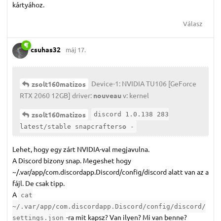
kártyához.
Válasz
csuhas32
máj 17.
Device-1: NVIDIA TU106 [GeForce
zsolt160matizos
RTX 2060 12GB] driver:
nouveau
v: kernel
zsolt160matizos
discord 1.0.138 283
latest/stable snapcrafters✪ -
Lehet, hogy egy zárt NVIDIA-val megjavulna.
A Discord bizony snap. Megeshet hogy
~/.var/app/com.discordapp.Discord/config/discord alatt van az a
fájl. De csak tipp.
A
cat
~/.var/app/com.discordapp.Discord/config/discord/
-ra mit kapsz? Van ilyen? Mi van benne?
settings.json