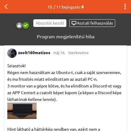
10
. /
11
bejegyzés
Abszolút kezdő
Asztali felhasználás
Program megjelenítési hiba
zsolt160matizos
máj 16.
Szerkesztve
Sziasztok!
Régen nem használtam az Ubuntu-t, csak a saját szerveremen,
és ma frissítés miatt elindítottam az asztali PC-n.
3 monitor van a gépre kötve, és ha elindítom a Discord-ot vagy
az APP Centert a csatolt képet kapom (a képen a Discord képe
láthatónak kellene lennie).
Mint látható a háttérkép rendben van, ezért nem a