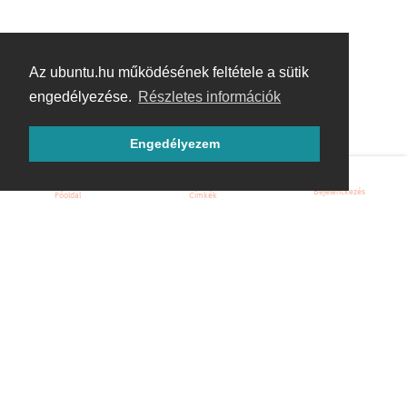
Az ubuntu.hu működésének feltétele a sütik
engedélyezése.
Részletes információk
Engedélyezem
Bejelentkezés
Főoldal
Címkék
Kezdőoldal
Blog
ÁSZF
Szabályzat
Kapcsolat