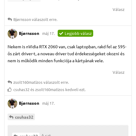
Válasz
Bjørnsson
válaszolt erre.
Bjørnsson
máj 17.
Legjobb válasz
Nekem is nVidia RTX 2060 van, csak laptopban, rakd fel az 595-
ös zárt driver-t, a noveau driver tud érdekességeket okozni és
nem is működik minden funkciója a kártyának vele.
Válasz
zsolt160matizos
válaszolt erre.
csuhas32
és
zsolt160matizos
kedveli ezt.
Bjørnsson
máj 17.
csuhas32
A cat
csuhas32