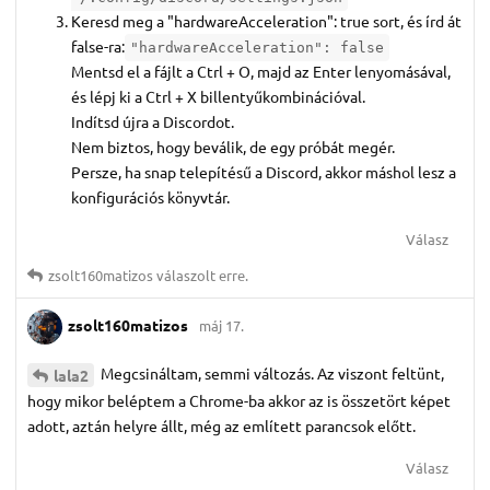
Keresd meg a "hardwareAcceleration": true sort, és írd át
false-ra:
"hardwareAcceleration": false
Mentsd el a fájlt a Ctrl + O, majd az Enter lenyomásával,
és lépj ki a Ctrl + X billentyűkombinációval.
Indítsd újra a Discordot.
Nem biztos, hogy beválik, de egy próbát megér.
Persze, ha snap telepítésű a Discord, akkor máshol lesz a
konfigurációs könyvtár.
Válasz
zsolt160matizos
válaszolt erre.
zsolt160matizos
máj 17.
Megcsináltam, semmi változás. Az viszont feltünt,
lala2
hogy mikor beléptem a Chrome-ba akkor az is összetört képet
adott, aztán helyre állt, még az említett parancsok előtt.
Válasz