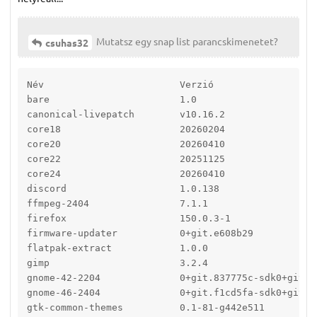
Mutatsz egy snap list parancskimenetet?
csuhas32
Név                        Verzió                  
bare                       1.0                     
canonical-livepatch        v10.16.2                
core18                     20260204                
core20                     20260410                
core22                     20251125                
core24                     20260410                
discord                    1.0.138                 
ffmpeg-2404                7.1.1                   
firefox                    150.0.3-1               
firmware-updater           0+git.e608b29           
flatpak-extract            1.0.0                   
gimp                       3.2.4                   
gnome-42-2204              0+git.837775c-sdk0+git.7
gnome-46-2404              0+git.f1cd5fa-sdk0+git.c
gtk-common-themes          0.1-81-g442e511         