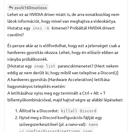
zsolt160matizos
Lehet ez az NVIDIA driver miatt is, de arra vonatkozólag nem
látok információt, hogy mivel van meghajtva a videokártya.
Mutatsz egy
kimenet? Próbáltál NVIDIA drivert
inxi -G
cserélni?
És persze akár az is előfordulhat, hogy ezt a jelenséget csak a
hardveres gyorsítás okozza. Lehet, hogy én először ebben az
irányba próbálkoznék.
[Mutatsz egy
parancskimenetet? (Mert nekem
snap list
eddig az nem derült ki, hogy miből van telepítve a Discord.)]
A hardveres gyorsítás (Hardware Acceleration) letiltása
hagyományos telepítés esetén:
A letiltásához nyiss meg egy terminált a Ctrl + Alt + T
billentyűkombinációval, majd hajtsd végre az alábbi lépéseket:
Állítsd le a Discordot:
killall Discord
Nyisd meg a Discord konfigurációs fájlját egy
szövegszerkesztővel (pl. a nano-val):
nano
~/.config/discord/settings.json