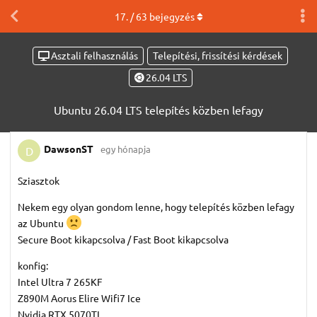
17
. /
63
bejegyzés
Asztali felhasználás
Telepítési, frissítési kérdések
26.04 LTS
Ubuntu 26.04 LTS telepítés közben lefagy
DawsonST
egy hónapja
D
Sziasztok
Nekem egy olyan gondom lenne, hogy telepítés közben lefagy
az Ubuntu
Secure Boot kikapcsolva / Fast Boot kikapcsolva
konfig:
Intel Ultra 7 265KF
Z890M Aorus Elire Wifi7 Ice
Nvidia RTX 5070TI