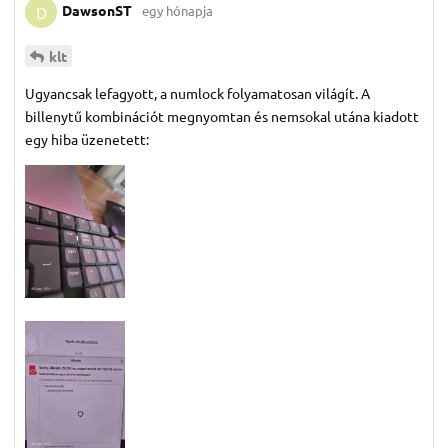
DawsonST
egy hónapja
D
klt
Ugyancsak lefagyott, a numlock folyamatosan világít. A
billenytű kombinációt megnyomtan és nemsokal utána kiadott
egy hiba üzenetett: