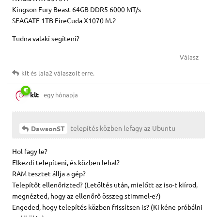
Kingson Fury Beast 64GB DDR5 6000 MT/s
SEAGATE 1TB FireCuda X1070 M.2
Tudna valakí segíteni?
Válasz
klt
és
lala2
válaszolt erre.
klt
egy hónapja
telepítés közben lefagy az Ubuntu
DawsonST
Hol fagy le?
Elkezdi telepíteni, és közben lehal?
RAM tesztet állja a gép?
Telepítőt ellenőrizted? (Letöltés után, mielőtt az iso-t kiírod,
megnézted, hogy az ellenőrő összeg stimmel-e?)
Engeded, hogy telepítés közben frissítsen is? (Ki kéne próbálni