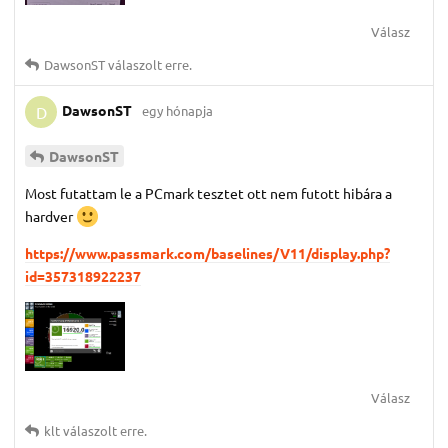
Válasz
DawsonST
válaszolt erre.
DawsonST
egy hónapja
D
DawsonST
Most futattam le a PCmark tesztet ott nem futott hibára a
hardver
https://www.passmark.com/baselines/V11/display.php?
id=357318922237
Válasz
klt
válaszolt erre.