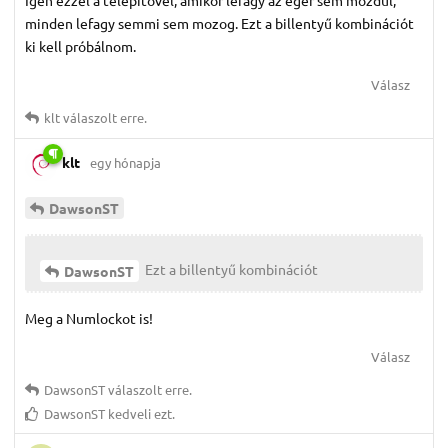
minden lefagy semmi sem mozog. Ezt a billentyű kombinációt
ki kell próbálnom.
Válasz
klt
válaszolt erre.
klt
egy hónapja
DawsonST
Ezt a billentyű kombinációt
DawsonST
Meg a Numlockot is!
Válasz
DawsonST
válaszolt erre.
DawsonST
kedveli ezt.