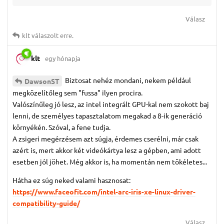
Válasz
klt
válaszolt erre.
klt
egy hónapja
Biztosat nehéz mondani, nekem például
DawsonST
megközelítőleg sem "fussa" ilyen procira.
Valószínűleg jó lesz, az intel integrált GPU-kal nem szokott baj
lenni, de személyes tapasztalatom megakad a 8-ik generáció
környékén. Szóval, a fene tudja.
A zsigeri megérzésem azt súgja, érdemes cserélni, már csak
azért is, mert akkor két videókártya lesz a gépben, ami adott
esetben jól jöhet. Még akkor is, ha momentán nem tökéletes...
Hátha ez súg neked valami hasznosat:
https://www.faceofit.com/intel-arc-iris-xe-linux-driver-
compatibility-guide/
Válasz