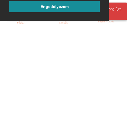
Engedélyezem
Hoppá! Valami hiba történt. Frissítse az oldalt és próbálja meg újra.
Bejelentkezés
Főoldal
Címkék
Kezdőoldal
Blog
ÁSZF
Szabályzat
Kapcsolat
ubuntu.hu :: Magyar Ubuntu Közösség
© 2007 – 2026
Önkéntes segítők:
Megtekintés