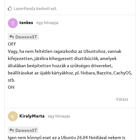
LaserPanda
kedveli ezt.
tenkes
egy hónapja
T
DawsonST
OFF
Vagy, ha nem feltétlen ragaszkodsz az Ubuntuhoz, vannak
kifejezetten, játékra kihegyezett disztibúciók, amelyek
általában beépítetten hozzák a szükséges drivereket,
beállításokat az újabb kártyákhoz, pl. Nobara, Bazzite, CachyOS,
stb.
ON
Válasz
KiralyMarta
egy hónapja
K
DawsonST
Igen nem könnyű eset ez a Ubuntu 26.04 Nvidiával nekem is