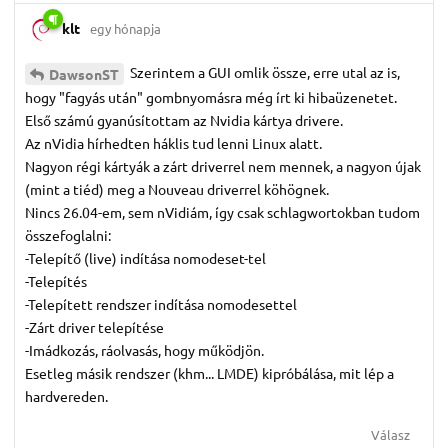
klt
egy hónapja
Szerintem a GUI omlik össze, erre utal az is,
DawsonST
hogy "fagyás után" gombnyomásra még írt ki hibaüzenetet.
Első számú gyanúsítottam az Nvidia kártya drivere.
Az nVidia hírhedten háklis tud lenni Linux alatt.
Nagyon régi kártyák a zárt driverrel nem mennek, a nagyon újak
(mint a tiéd) meg a Nouveau driverrel köhögnek.
Nincs 26.04-em, sem nVidiám, így csak schlagwortokban tudom
összefoglalni:
-Telepítő (live) indítása nomodeset-tel
-Telepítés
-Telepített rendszer indítása nomodesettel
-Zárt driver telepítése
-Imádkozás, ráolvasás, hogy működjön.
Esetleg másik rendszer (khm... LMDE) kipróbálása, mit lép a
hardvereden.
Válasz