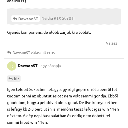
anélkül is.)
Nvidia RTX 5070TI
DawsonST
Gyanús komponens, de előbb zárjuk ki a többit.
Válasz
DawsonST
válaszolt erre.
DawsonST
egy hónapja
D
klt
Igen telepítés közben lefagy, egy régi gépre erről a penről fel
tudtam tenni az ubuntut és ott nem volt semmi gondja. Ebből
gondolom, hogy a pebdrivel nincs gond. De live környezetben
is lefagy kb 2-3 perc után is, memória teszt lefut igaz win 11en
néztem. A gép napi használatban és eddig nem dobott fel
semmi hibát win 11en.