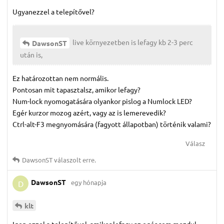
Ugyanezzel a telepítővel?
live környezetben is lefagy kb 2-3 perc
DawsonST
után is,
Ez határozottan nem normális.
Pontosan mit tapasztalsz, amikor lefagy?
Num-lock nyomogatására olyankor pislog a Numlock LED?
Egér kurzor mozog azért, vagy az is lemerevedik?
Ctrl-alt-F3 megnyomására (fagyott állapotban) történik valami?
Válasz
DawsonST
válaszolt erre.
DawsonST
egy hónapja
D
klt
Igen ezzel a telepítővel, amikor lefagy az egér sem mozdul,