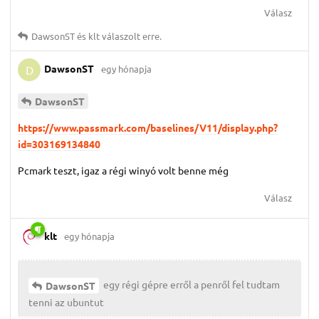
Válasz
DawsonST
és
klt
válaszolt erre.
DawsonST
egy hónapja
D
DawsonST
https://www.passmark.com/baselines/V11/display.php?
id=303169134840
Pcmark teszt, igaz a régi winyó volt benne még
Válasz
klt
egy hónapja
egy régi gépre erről a penről fel tudtam
DawsonST
tenni az ubuntut