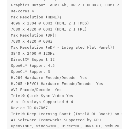
Graphics Output  eDP1.4b, DP 2.1 UHBR20, HDMI 2.1 FR
Xe-cores 4

Max Resolution (HDMI)‡ 

4096 x 2304 @ 60Hz (HDMI 2.1 TMDS)

7680 x 4320 @ 60Hz (HDMI 2.1 FRL)

Max Resolution (DP)‡ 

7680 x 4320 @ 60Hz

Max Resolution (eDP - Integrated Flat Panel)‡ 

3840 x 2400 @ 120Hz

DirectX* Support 12

OpenGL* Support 4.5

OpenCL* Support 3

H.264 Hardware Encode/Decode  Yes

H.265 (HEVC) Hardware Encode/Decode  Yes

AV1 Encode/Decode  Yes

Intel® Quick Sync Video Yes

# of Displays Supported ‡ 4

Device ID 0x7D67

Intel® Deep Learning Boost (Intel® DL Boost) on GPU 
AI Software Frameworks Supported by GPU

OpenVINO™, WindowsML, DirectML, ONNX RT, WebGPU