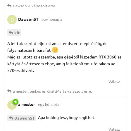
DawsonST
válaszolt erre.
DawsonST
egy hónapja
D
klt
A leírtak szerint eljutottam a rendszer telepítéséig, de
folyamatosan hibára fut
Még az jutott az eszembe, apa gépéből kiszedem RTX 3060-as
kártyát és átteszem ebbe, amíg feltelepítem + felrakom az
570-es drivert.
Válasz
a mester
,
tenkes
és
KiralyMarta
válaszolt erre.
a mester
egy hónapja
A
Apa boldog lesz, hogy segíthet.
DawsonST
Válasz