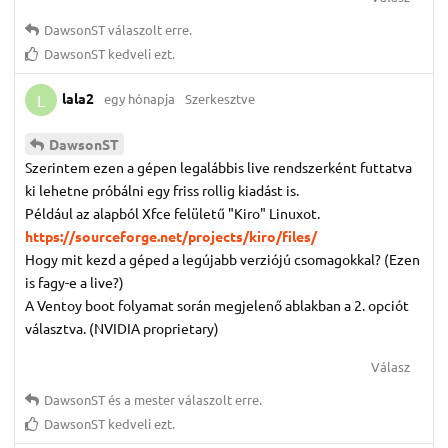
DawsonST
válaszolt erre.
DawsonST
kedveli ezt.
lala2
egy hónapja
Szerkesztve
L
DawsonST
Szerintem ezen a gépen legalábbis live rendszerként futtatva
ki lehetne próbálni egy friss rollig kiadást is.
Például az alapból Xfce felületű "Kiro" Linuxot.
https://sourceforge.net/projects/kiro/files/
Hogy mit kezd a géped a legújabb verziójú csomagokkal? (Ezen
is fagy-e a live?)
A Ventoy boot folyamat során megjelenő ablakban a 2. opciót
választva. (NVIDIA proprietary)
Válasz
DawsonST
és
a mester
válaszolt erre.
DawsonST
kedveli ezt.