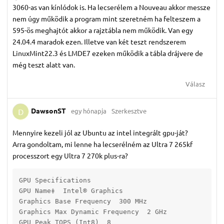
3060-as van kínlódok is. Ha lecserélem a Nouveau akkor messze
nem úgy működik a program mint szeretném ha felteszem a
595-ös meghajtót akkor a rajztábla nem működik. Van egy
24.04.4 maradok ezen. Illetve van két teszt rendszerem
LinuxMint22.3 és LMDE7 ezeken működik a tábla drájvere de
még teszt alatt van.
Válasz
DawsonST
egy hónapja
Szerkesztve
D
Mennyire kezeli jól az Ubuntu az intel integrált gpu-ját?
Arra gondoltam, mi lenne ha lecserélném az Ultra 7 265kf
processzort egy Ultra 7 270k plus-ra?
GPU Specifications

GPU Name‡  Intel® Graphics

Graphics Base Frequency  300 MHz

Graphics Max Dynamic Frequency  2 GHz

GPU Peak TOPS (Int8)  8
