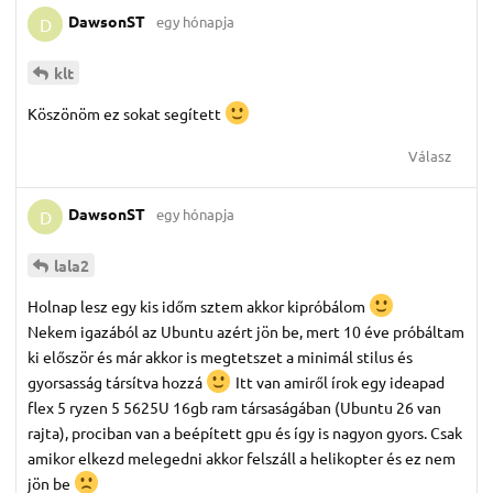
DawsonST
egy hónapja
D
klt
Köszönöm ez sokat segített
Válasz
DawsonST
egy hónapja
D
lala2
Holnap lesz egy kis időm sztem akkor kipróbálom
Nekem igazából az Ubuntu azért jön be, mert 10 éve próbáltam
ki először és már akkor is megtetszet a minimál stilus és
gyorsasság társítva hozzá
Itt van amiről írok egy ideapad
flex 5 ryzen 5 5625U 16gb ram társaságában (Ubuntu 26 van
rajta), prociban van a beépített gpu és így is nagyon gyors. Csak
amikor elkezd melegedni akkor felszáll a helikopter és ez nem
jön be