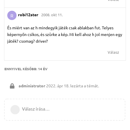
robi12ster
2008. okt 11.
R
És miért van az h mindegyik játék csak ablakban fut. Telyes
képernyőn csíkos, és szürke a kép. Mi kell ahoz h jol menjen egy
játék? csomag? driver?
Válasz
ENNYIVEL KÉSŐBB:
14 ÉV
administrator
2022. ápr 18.
lezárta a témát.
Válasz írása…