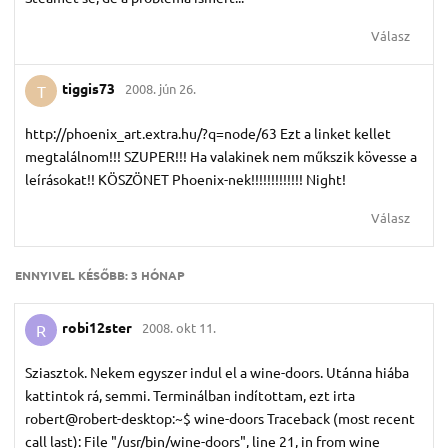
Válasz
tiggis73
2008. jún 26.
T
http://phoenix_art.extra.hu/?q=node/63 Ezt a linket kellet
megtalálnom!!! SZUPER!!! Ha valakinek nem műkszik kövesse a
leírásokat!! KÖSZÖNET Phoenix-nek!!!!!!!!!!!!! Night!
Válasz
ENNYIVEL KÉSŐBB:
3 HÓNAP
robi12ster
2008. okt 11.
R
Sziasztok. Nekem egyszer indul el a wine-doors. Utánna hiába
kattintok rá, semmi. Terminálban indítottam, ezt irta
robert@robert-desktop:~$ wine-doors Traceback (most recent
call last): File "/usr/bin/wine-doors", line 21, in
from wine