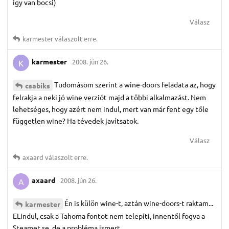
így van bocsi)
Válasz
karmester
válaszolt erre.
karmester
2008. jún 26.
K
Tudomásom szerint a wine-doors feladata az, hogy
csabiks
felrakja a neki jó wine verziót majd a többi alkalmazást. Nem
lehetséges, hogy azért nem indul, mert van már fent egy tőle
független wine? Ha tévedek javítsatok.
Válasz
axaard
válaszolt erre.
axaard
2008. jún 26.
A
Én is külön wine-t, aztán wine-doors-t raktam...
karmester
ELindul, csak a Tahoma fontot nem telepíti, innentől fogva a
Steamet se, de a probléma ismert...