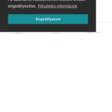
engedélyezése.
Részletes információk
Engedélyezem
Bejelentkezés
Főoldal
Címkék
Kezdőoldal
Blog
ÁSZF
Szabályzat
Kapcsolat
ubuntu.hu :: Magyar Ubuntu Közösség
© 2007 – 2026