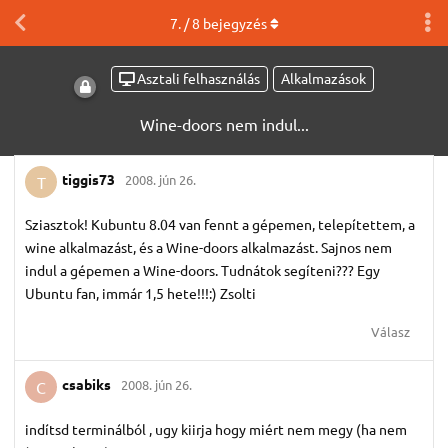
7
. /
8
bejegyzés
Asztali felhasználás
Alkalmazások
Wine-doors nem indul...
tiggis73
2008. jún 26.
T
Sziasztok! Kubuntu 8.04 van fennt a gépemen, telepítettem, a
wine alkalmazást, és a Wine-doors alkalmazást. Sajnos nem
indul a gépemen a Wine-doors. Tudnátok segíteni??? Egy
Ubuntu fan, immár 1,5 hete!!!:) Zsolti
Válasz
csabiks
2008. jún 26.
C
indítsd terminálból , ugy kiirja hogy miért nem megy (ha nem