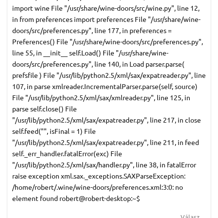
import wine File "/usr/share/wine-doors/src/wine.py", line 12,
in
from preferences import preferences File "/usr/share/wine-
doors/src/preferences.py", line 177, in
preferences =
Preferences() File "/usr/share/wine-doors/src/preferences.py",
line 55, in __init__ self.Load() File "/usr/share/wine-
doors/src/preferences.py", line 140, in Load parser.parse(
prefsfile ) File "/usr/lib/python2.5/xml/sax/expatreader.py", line
107, in parse xmlreader.IncrementalParser.parse(self, source)
File "/usr/lib/python2.5/xml/sax/xmlreader.py", line 125, in
parse self.close() File
"/usr/lib/python2.5/xml/sax/expatreader.py", line 217, in close
self.feed("", isFinal = 1) File
"/usr/lib/python2.5/xml/sax/expatreader.py", line 211, in feed
self._err_handler.fatalError(exc) File
"/usr/lib/python2.5/xml/sax/handler.py", line 38, in fatalError
raise exception xml.sax._exceptions.SAXParseException:
/home/robert/.wine/wine-doors/preferences.xml:3:0: no
element found robert@robert-desktop:~$
Válasz