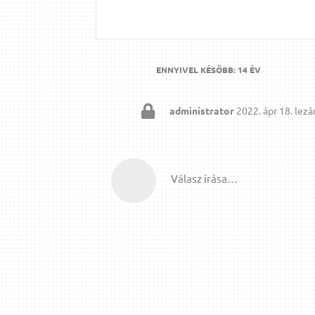
ENNYIVEL KÉSŐBB:
14 ÉV
administrator
2022. ápr 18.
lezár
Válasz írása…