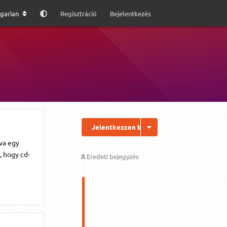
garian
Regisztráció
Bejelentkezés
Jelentkezzen be a válaszhoz
va egy
, hogy cd-
Eredeti bejegyzés