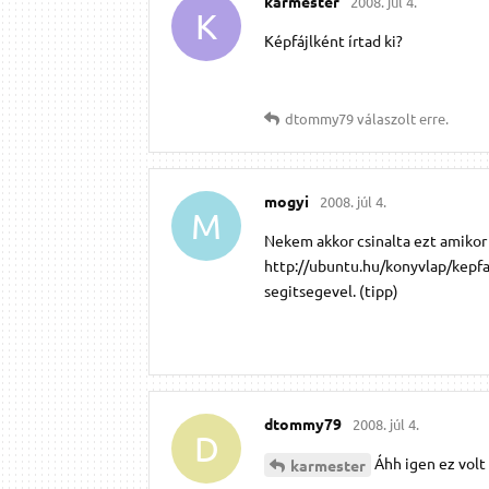
karmester
2008. júl 4.
K
Képfájlként írtad ki?
dtommy79
válaszolt erre.
mogyi
2008. júl 4.
M
Nekem akkor csinalta ezt amikor 
http://ubuntu.hu/konyvlap/kepfaj
segitsegevel. (tipp)
dtommy79
2008. júl 4.
D
Áhh igen ez volt
karmester