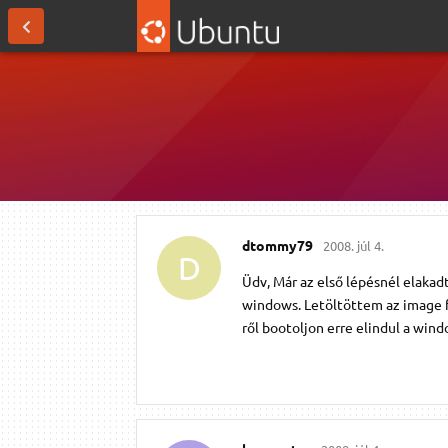
dtommy79
2008. júl 4.
D
Üdv, Már az első lépésnél elakad
windows. Letöltöttem az image fi
ről bootoljon erre elindul a wind