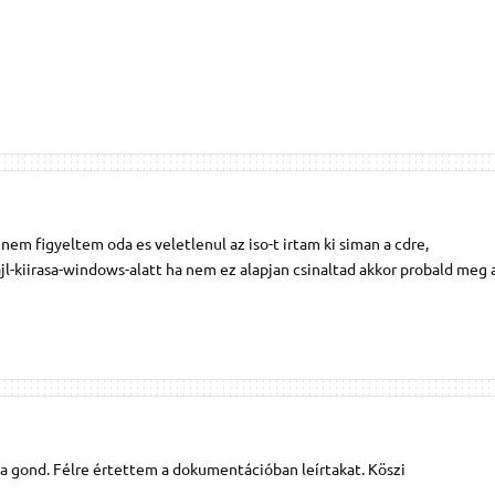
nem figyeltem oda es veletlenul az iso-t irtam ki siman a cdre,
l-kiirasa-windows-alatt ha nem ez alapjan csinaltad akkor probald meg a
 a gond. Félre értettem a dokumentációban leírtakat. Köszi