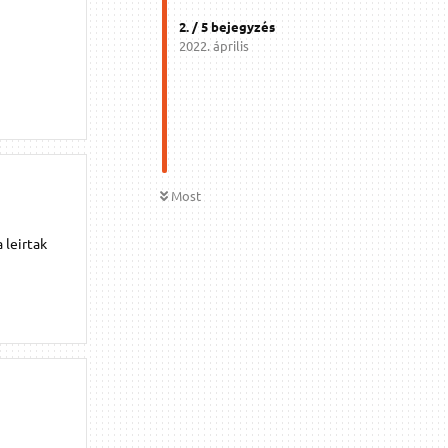
2
. /
5
bejegyzés
2022. április
Most
 leirtak