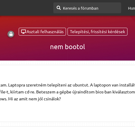
Hun
Asztali felhasználás
Telepítési, frissítési kérdések
nem bootol
tam. Laptopra szeretném telepíteni az ubuntut. A laptopon van installál
le-t, kiírtam cd-re. Beteszem a gépbe újraindítom bios-ban kiválasztom
ows. Mi az amit nem jól csinálok?