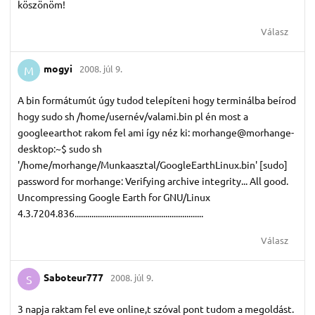
köszönöm!
Válasz
mogyi
2008. júl 9.
M
A bin formátumút úgy tudod telepíteni hogy terminálba beírod
hogy sudo sh /home/usernév/valami.bin pl én most a
googleearthot rakom fel ami így néz ki: morhange@morhange-
desktop:~$ sudo sh
'/home/morhange/Munkaasztal/GoogleEarthLinux.bin' [sudo]
password for morhange: Verifying archive integrity... All good.
Uncompressing Google Earth for GNU/Linux
4.3.7204.836.............................................................
Válasz
Saboteur777
2008. júl 9.
S
3 napja raktam fel eve online,t szóval pont tudom a megoldást.