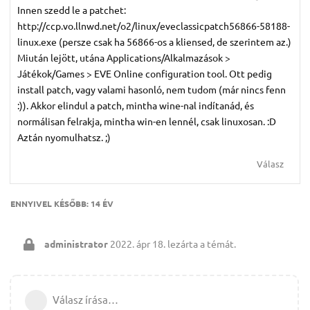
Innen szedd le a patchet:
http://ccp.vo.llnwd.net/o2/linux/eveclassicpatch56866-58188-
linux.exe (persze csak ha 56866-os a kliensed, de szerintem az.)
Miután lejött, utána Applications/Alkalmazások >
Játékok/Games > EVE Online configuration tool. Ott pedig
install patch, vagy valami hasonló, nem tudom (már nincs fenn
:)). Akkor elindul a patch, mintha wine-nal indítanád, és
normálisan felrakja, mintha win-en lennél, csak linuxosan. :D
Aztán nyomulhatsz. ;)
Válasz
ENNYIVEL KÉSŐBB:
14 ÉV
administrator
2022. ápr 18.
lezárta a témát.
Válasz írása…