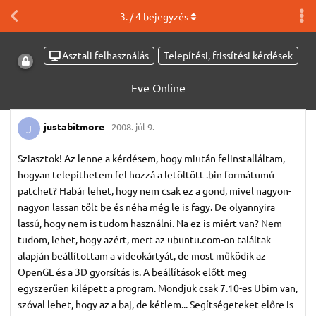
3
. /
4
bejegyzés
Asztali felhasználás
Telepítési, frissítési kérdések
Eve Online
justabitmore
2008. júl 9.
J
Sziasztok! Az lenne a kérdésem, hogy miután felinstalláltam,
hogyan telepíthetem fel hozzá a letöltött .bin formátumú
patchet? Habár lehet, hogy nem csak ez a gond, mivel nagyon-
nagyon lassan tölt be és néha még le is fagy. De olyannyira
lassú, hogy nem is tudom használni. Na ez is miért van? Nem
tudom, lehet, hogy azért, mert az ubuntu.com-on találtak
alapján beállítottam a videokártyát, de most működik az
OpenGL és a 3D gyorsítás is. A beállítások előtt meg
egyszerűen kilépett a program. Mondjuk csak 7.10-es Ubim van,
szóval lehet, hogy az a baj, de kétlem... Segítségeteket előre is