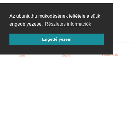
Az ubuntu.hu működésének feltétele a sütik
engedélyezése.
Részletes információk
Engedélyezem
Bejelentkezés
Főoldal
Címkék
Kezdőoldal
Blog
ÁSZF
Szabályzat
Kapcsolat
ubuntu.hu :: Magyar Ubuntu Közösség
© 2007 – 2026