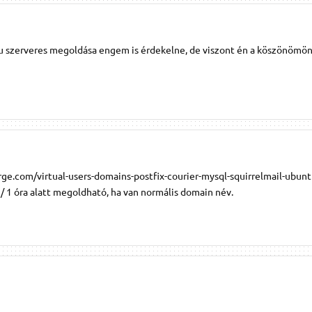
 szerveres megoldása engem is érdekelne, de viszont én a köszönömön
ge.com/virtual-users-domains-postfix-courier-mysql-squirrelmail-ubun
g/ 1 óra alatt megoldható, ha van normális domain név.