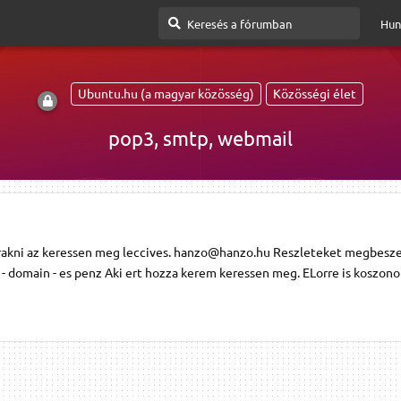
Hun
Ubuntu.hu (a magyar közösség)
Közösségi élet
pop3, smtp, webmail
rakni az keressen meg leccives. hanzo@hanzo.hu Reszleteket megbesze
 - domain - es penz Aki ert hozza kerem keressen meg. ELorre is koszon