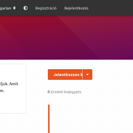
garian
Regisztráció
Bejelentkezés
Jelentkezzen be a válaszhoz
ljuk. Amit
om.
Eredeti bejegyzés