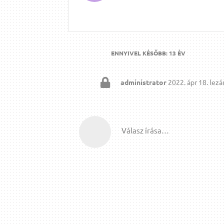
ENNYIVEL KÉSŐBB:
13 ÉV
administrator
2022. ápr 18.
lezár
Válasz írása…