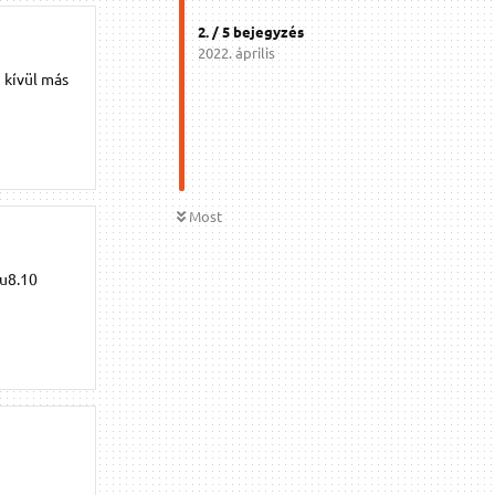
2
. /
5
bejegyzés
2022. április
 kívül más
Most
tu8.10