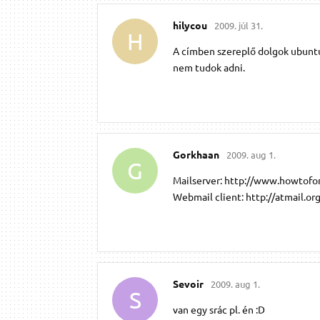
hilycou
2009. júl 31.
H
A címben szereplő dolgok ubuntu
nem tudok adni.
Gorkhaan
2009. aug 1.
G
Mailserver: http://www.howtofor
Webmail client: http://atmail.or
Sevoir
2009. aug 1.
S
van egy srác pl. én :D