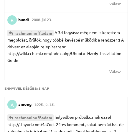
Válasz
bundi
2008. júl 23.
B
A 3d-fagyásra még nem is kerestem
rachmaninoff.​adam
megoldást, örülök, hogy többé-kevésbé működik a rendszer :) A
drivert ez alapján telepítettem:
http://wiki.cchtml.com/index.php/Ubuntu_Hardy_Installation_
Guide
Válasz
ENNYIVEL KÉSŐBB:
5 NAP
among
2008. júl 28.
A
helyedben próbálkoznék ezzel
rachmaninoff.​adam
http://tinyurl.com/4a7uct 24-es komment, sokat nem árthat de
különben le is írhatom: 1. sudo gedit /boot/grub/menu.lst 2.