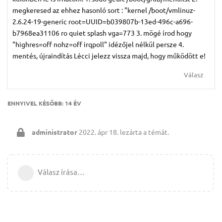
megkeresed az ehhez hasonló sort : "kernel /boot/vmlinuz-
2.6.24-19-generic root=UUID=b039807b-13ed-496c-a696-
b7968ea31106 ro quiet splash vga=773 3. mögé írod hogy
"highres=off nohz=off irqpoll" idézőjel nélkül persze 4.
mentés, újraindítás Lécci jelezz vissza majd, hogy működött e!
Válasz
ENNYIVEL KÉSŐBB:
14 ÉV
administrator
2022. ápr 18.
lezárta a témát.
Válasz írása…