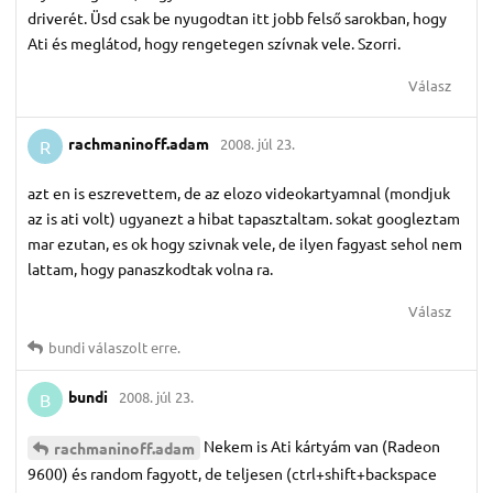
driverét. Üsd csak be nyugodtan itt jobb felső sarokban, hogy
Ati és meglátod, hogy rengetegen szívnak vele. Szorri.
Válasz
rachmaninoff.​adam
2008. júl 23.
R
azt en is eszrevettem, de az elozo videokartyamnal (mondjuk
az is ati volt) ugyanezt a hibat tapasztaltam. sokat googleztam
mar ezutan, es ok hogy szivnak vele, de ilyen fagyast sehol nem
lattam, hogy panaszkodtak volna ra.
Válasz
bundi
válaszolt erre.
bundi
2008. júl 23.
B
Nekem is Ati kártyám van (Radeon
rachmaninoff.​adam
9600) és random fagyott, de teljesen (ctrl+shift+backspace