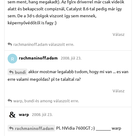
sem ment, hang megakadt). Az fglrx driverrel már csak videók
alatt és bekapcsolt compiznál, Catalyst 8.6-tal pedig már így
sem. De a 3d-s dolgok viszont így sem mennek,
képernyővédőtől is fagy :)
Válasz
rachmaninoff.​adam
válaszolt erre.
rachmaninoff.​adam
2008. júl 23.
R
akkor mostmar legalabb tudom, hogy mi van ... es van
bundi
erre valami megoldas? pl te talaltal ra?
Válasz
warp
,
bundi
és
among
válaszolt erre.
warp
2008. júl 23.
Pl. NVidia 7600GT ;-) _______ warp
rachmaninoff.​adam