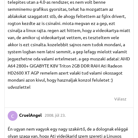
telepites utan a 4.0-as rendszer, es nem volt benne
semminemu grafikus gyorsitas, tehat ha mozgattam az
ablakokat szaggatott stb, de ahogy feltettem az fglrx drivert,
rogton kezdte az is csinalni. miota megvan ez a gep, ezt
csinalja a linux rajta. regen azt hittem, hogy a videokartya miatt
van, de amikor uj videokartyat vettem, es teszteltem vele
akkor is ezt csinalta. kozelebbit sajnos nem tudok mondani, a
system logban nem latni semmit, a gep lefagy mielott valamit
jegyezhetne oda valami ertelmeset. a gep muszaki adatai: AMD
A64 2800+ GIGABYTE K8V Triton 2GB DDR RAM Ati Radeon
HD2600 XT AGP remelem azert valaki tud valami okossagot
mondani azon kivul, hogy hasznaljak konzol feluletet :)
udvozlettel
Válasz
CruelAngel
2008. júl 23.
C
Én ugyan nem vagyok egy nagy szakértő, de a dolognak eléggé
olyan szaga van, hogy Ati videókarid szem szereti a Linuxos