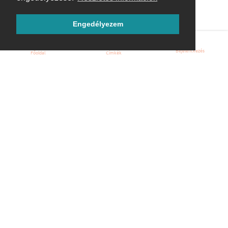
Engedélyezem
Bejelentkezés
Főoldal
Címkék
Kezdőoldal
Blog
ÁSZF
Szabályzat
Kapcsolat
ubuntu.hu :: Magyar Ubuntu Közösség
© 2007 – 2026
Önkéntes segítők:
Megtekintés