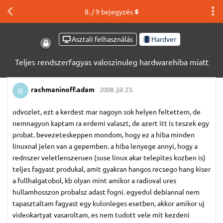
8
. /
9
bejegyzés
Asztali felhasználás
Hardver
Teljes rendszerfagyas valoszinuleg hardwarehiba miatt
rachmaninoff.​adam
2008. júl 23.
R
udvozlet, ezt a kerdest mar nagoyn sok helyen feltettem, de
nemnagyon kaptam ra erdemi valaszt, de azert itt is teszek egy
probat. bevezeteskeppen mondom, hogy ez a hiba minden
linuxnal jelen van a gepemben. a hiba lenyege annyi, hogy a
rednszer veletlenszeruen (suse linux akar telepites kozben is)
teljes fagyast produkal, amit gyakran hangos recsego hang kiser
a fullhalgatobol, kb olyan mint amikor a radioval ures
hullamhosszon probalsz adast fogni. egyedul debiannal nem
tapasztaltam fagyast egy kulonleges esetben, akkor amikor uj
videokartyat vasaroltam, es nem tudott vele mit kezdeni