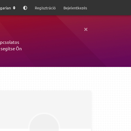
garian
Regisztráció
Bejelentkezés
apcsolatos
 segítse Ön