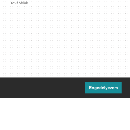
Továbbiak…
Engedélyezem
i csatornáink:
[M]
IRC
rtalma, ahol másként nem jelezzük,