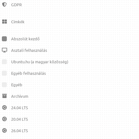
GDPR
Címkék
Abszolút kezdő
Asztali felhasználás
Ubuntu.hu (a magyar közösség)
Egyéb felhasználás
Egyéb
Archívum
24.04 LTS
20.04 LTS
26.04 LTS