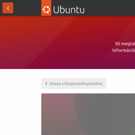
Itt megta
információ
Vissza a blogösszefoglalóhoz