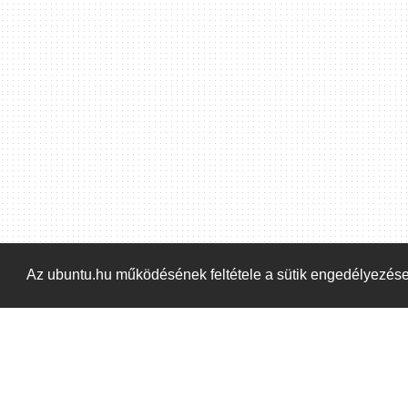
Hoppá! Valami hiba történt. Frissítse az oldalt és próbálja meg újra.
Az ubuntu.hu működésének feltétele a sütik engedélyezés