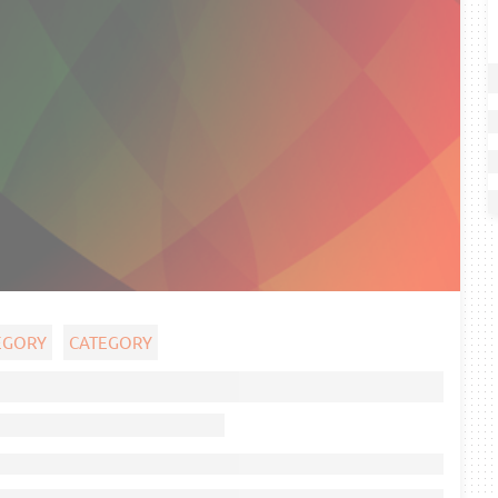
EGORY
CATEGORY
Ghost title