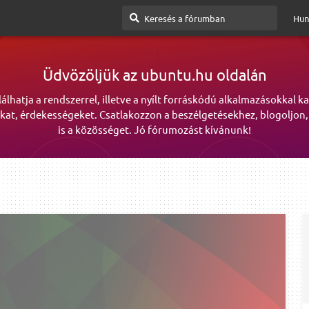
Hun
Üdvözöljük az ubuntu.hu oldalán
lálhatja a rendszerrel, illetve a nyílt forráskódú alkalmazásokkal k
kat, érdekességeket. Csatlakozzon a beszélgetésekhez, blogoljon,
is a közösséget. Jó fórumozást kívánunk!