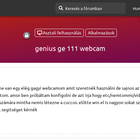
Hun
Asztali felhasználás
Alkalmazások
genius ge 111 webcam
ne van egy elég gagyi webcamom amit szeretnék használni de sajnos az
tom. amsn ben próbáltam konfigolni de azt irja hogy etc/nemtommi/vi
 számára mintha nemis létezne a cuccos. előtte win el is nagyon sokat
. segitséget kérnék