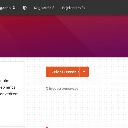
garian
Regisztráció
Bejelentkezés
Jelentkezzen be a válaszhoz
 ubim
deo nincs
Eredeti bejegyzés
 szenvedtem