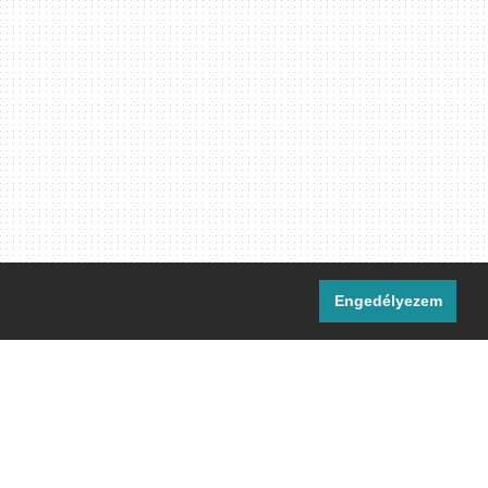
Engedélyezem
i csatornáink:
[M]
IRC
rtalma, ahol másként nem jelezzük,
ommons Nevezd meg! – Így add tovább!
licenc