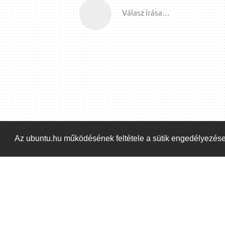
Válasz írása…
Az ubuntu.hu működésének feltétele a sütik engedélyezés
Kezdőoldal
Blog
ÁSZF
Szabályzat
Ka