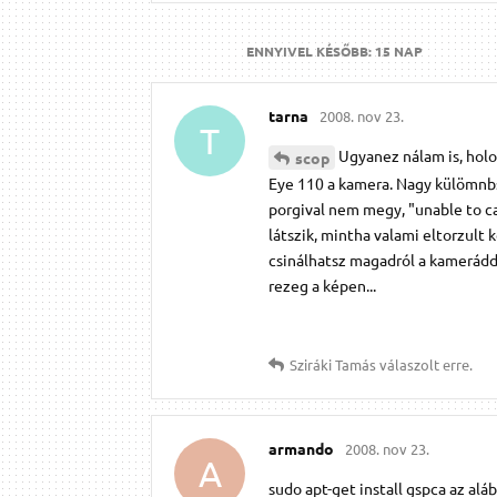
ENNYIVEL KÉSŐBB:
15 NAP
tarna
2008. nov 23.
T
Ugyanez nálam is, holo
scop
Eye 110 a kamera. Nagy külömnb
porgival nem megy, "unable to ca
látszik, mintha valami eltorzult
csinálhatsz magadról a kamerádda
rezeg a képen...
Sziráki Tamás
válaszolt erre.
armando
2008. nov 23.
A
sudo apt-get install gspca az alá