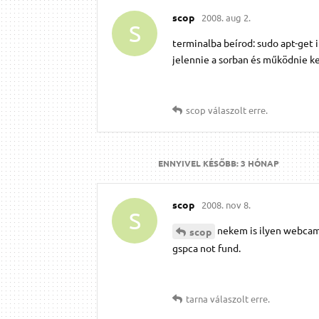
scop
2008. aug 2.
S
terminalba beírod: sudo apt-get 
jelennie a sorban és működnie ke
scop
válaszolt erre.
ENNYIVEL KÉSŐBB:
3 HÓNAP
scop
2008. nov 8.
S
nekem is ilyen webcam
scop
gspca not fund.
tarna
válaszolt erre.