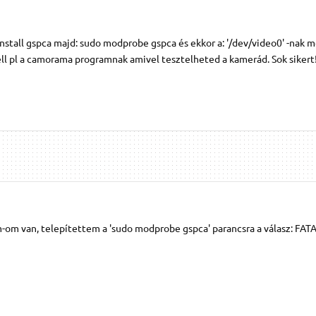
install gspca majd: sudo modprobe gspca és ekkor a: '/dev/video0' -nak m
ll pl a camorama programnak amivel tesztelheted a kamerád. Sok sikert
-om van, telepítettem a 'sudo modprobe gspca' parancsra a válasz: FAT