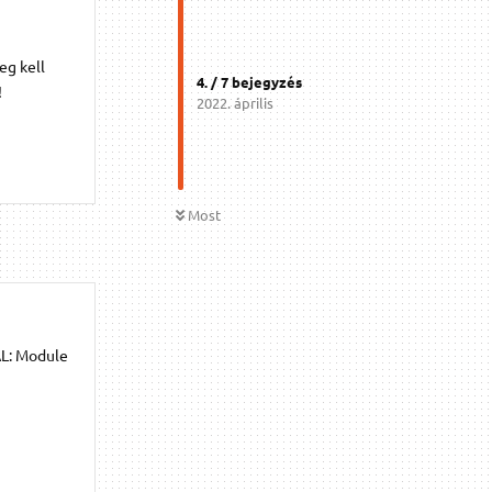
eg kell
4
. /
7
bejegyzés
!
2022. április
Most
AL: Module