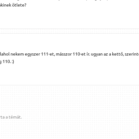
lakinek ötlete?
alahol nekem egyszer 111-et, másszor 110-et ír. ugyan az a kettő, szerin
 110. :)
ta a témát.