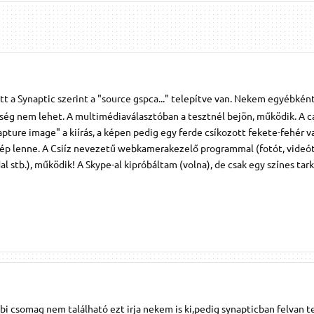
tt a Synaptic szerint a "source gspca..." telepítve van. Nekem egyébkén
ség nem lehet. A multimédiaválasztóban a tesztnél bejön, működik. A
pture image" a kiírás, a képen pedig egy ferde csíkozott fekete-fehér v
 kép lenne. A Csiíz nevezetű webkamerakezelő programmal (fotót, videó
l stb.), működik! A Skype-al kipróbáltam (volna), de csak egy színes tar
bbi csomag nem található ezt irja nekem is ki,pedig synapticban felvan t