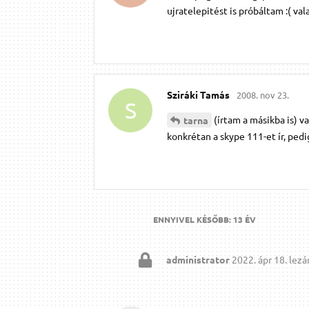
ujratelepitést is próbáltam :( va
Sziráki Tamás
2008. nov 23.
S
(írtam a másikba is) v
tarna
konkrétan a skype 111-et ír, pedig
ENNYIVEL KÉSŐBB:
13 ÉV
administrator
2022. ápr 18.
lezár