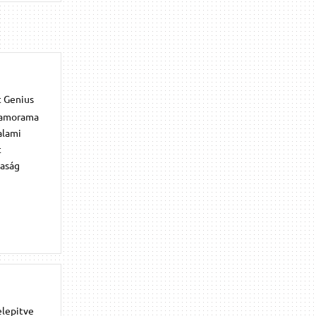
t Genius
 camorama
alami
t
kaság
elepitve