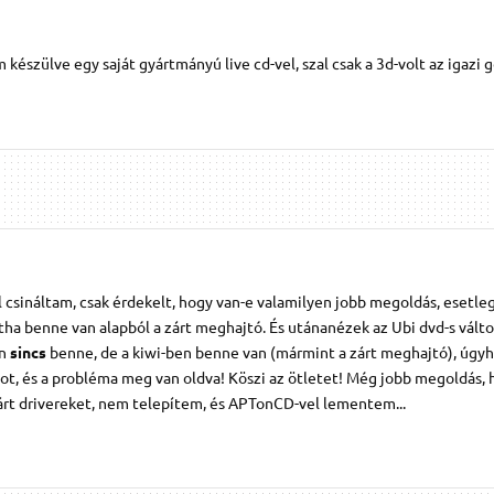
 készülve egy saját gyártmányú live cd-vel, szal csak a 3d-volt az igazi g
l csináltam, csak érdekelt, hogy van-e valamilyen jobb megoldás, esetle
ha benne van alapból a zárt meghajtó. És utánanézek az Ubi dvd-s válto
an
sincs
benne, de a kiwi-ben benne van (mármint a zárt meghajtó), úgy
ot, és a probléma meg van oldva! Köszi az ötletet! Még jobb megoldás, 
zárt drivereket, nem telepítem, és APTonCD-vel lementem...