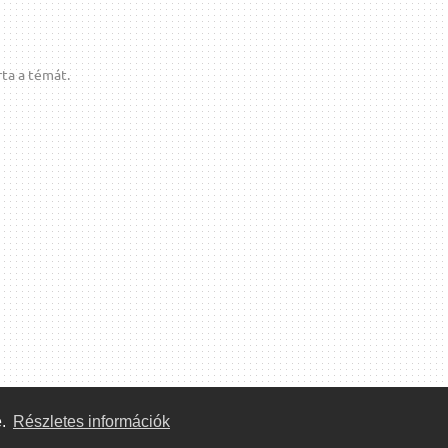
ta a témát.
e.
Részletes információk