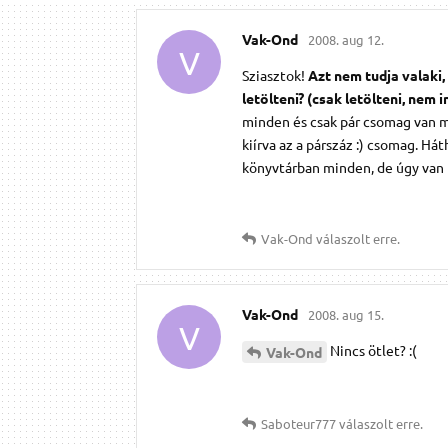
Vak-Ond
2008. aug 12.
V
Sziasztok!
Azt nem tudja valaki,
letölteni? (csak letölteni, nem i
minden és csak pár csomag van m
kiírva az a párszáz :) csomag. H
könyvtárban minden, de úgy van b
Vak-Ond
válaszolt erre.
Vak-Ond
2008. aug 15.
V
Nincs ötlet? :(
Vak-Ond
Saboteur777
válaszolt erre.