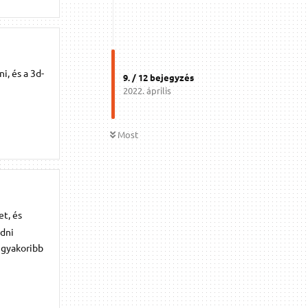
i, és a 3d-
9
. /
12
bejegyzés
2022. április
Most
et, és
ödni
eggyakoribb