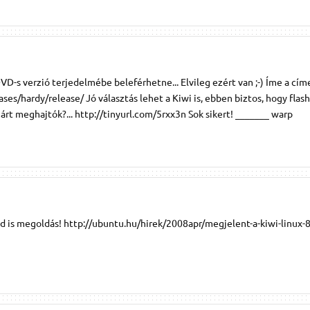
D-s verzió terjedelmébe beleférhetne... Elvileg ezért van ;-) Íme a cím
s/hardy/release/ Jó választás lehet a Kiwi is, ebben biztos, hogy flash,
zárt meghajtók?... http://tinyurl.com/5rxx3n Sok sikert! _______ warp
d is megoldás! http://ubuntu.hu/hirek/2008apr/megjelent-a-kiwi-linux-