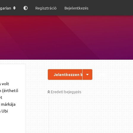
garian
Regisztráció
Bejelentkezés
Jelentkezzen be a válaszhoz
 volt
n (érthető
Eredeti bejegyzés
-t
k márkája
n Ubi