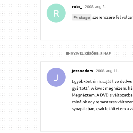
robi_
2008. aug 2.
R
szerencsére fel voltam
stage
ENNYIVEL KÉSŐBB:
9 NAP
jezsoadam
2008. aug 11.
J
Egyébként én is saját live dvd-ve
gyártott". A kiwit megnézem, hát
Megnéztem. A DVD-s változatb
csinálok egy remasteres változat
synapticban, csak letöltetem a 