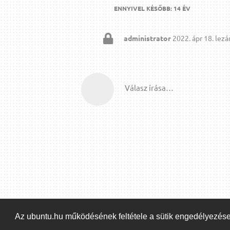
ENNYIVEL KÉSŐBB:
14 ÉV
administrator
2022. ápr 18.
lezár
Válasz írása…
Az ubuntu.hu működésének feltétele a sütik engedélyezés