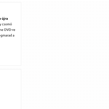
e újra
gy csomó
nne DVD-re
megmarad a