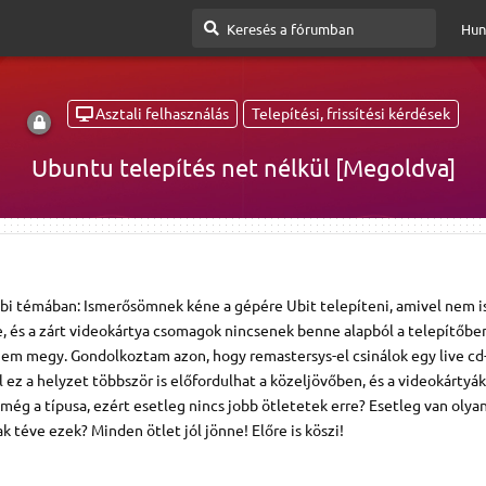
Hun
Asztali felhasználás
Telepítési, frissítési kérdések
Ubuntu telepítés net nélkül [Megoldva]
bi témában: Ismerősömnek kéne a gépére Ubit telepíteni, amivel nem is
e, és a zárt videokártya csomagok nincsenek benne alapból a telepítőbe
 nem megy. Gondolkoztam azon, hogy remastersys-el csinálok egy live cd
l ez a helyzet többször is előfordulhat a közeljövőben, és a videokártyá
 még a típusa, ezért esetleg nincs jobb ötletetek erre? Esetleg van olya
 téve ezek? Minden ötlet jól jönne! Előre is köszi!