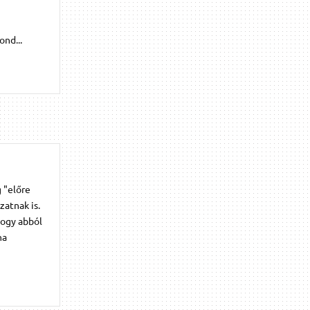
ond...
g "előre
zatnak is.
hogy abból
ha