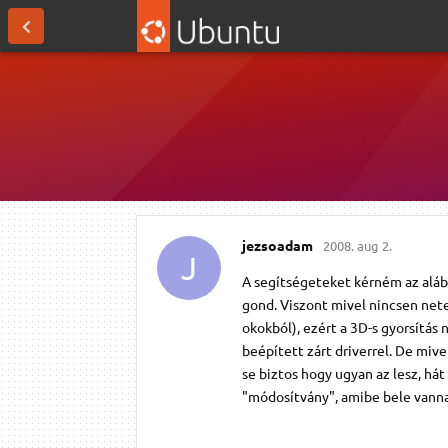
jezsoadam
2008. aug 2.
J
A segítségeteket kérném az aláb
gond. Viszont mivel nincsen net
okokból), ezért a 3D-s gyorsítás
beépített zárt driverrel. De mive
se biztos hogy ugyan az lesz, hát
"módosítvány", amibe bele vannak