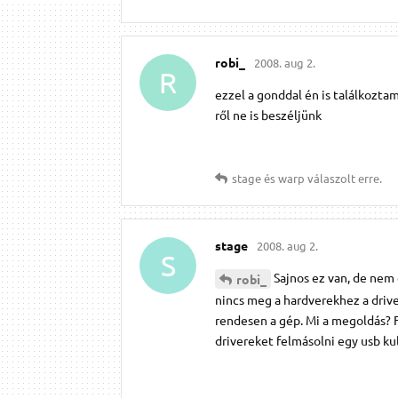
robi_
2008. aug 2.
R
ezzel a gonddal én is találkoztam.
ről ne is beszéljünk
stage
és
warp
válaszolt erre.
stage
2008. aug 2.
S
Sajnos ez van, de nem 
robi_
nincs meg a hardverekhez a drive
rendesen a gép. Mi a megoldás? Fe
drivereket felmásolni egy usb ku