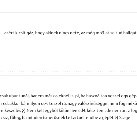
.. azért kicsit gáz, hogy akinek nincs nete, az még mp3-at se tud hallgatn
csak ubuntunál, hanem más os-eknél is. pl, ha használtan veszel egy gép
r cd, akkor bármilyen os-t teszel rá, nagy valószínűséggel nem fog műk
lkészülés ;-) Nem kell egyből külön live cd-t készíteni, de nem árt a l
lcsra, főleg, ha minden ismerősnek te tartod rendbe a gépét ;-) Stage