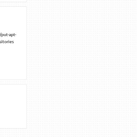
/put-apt-
itories