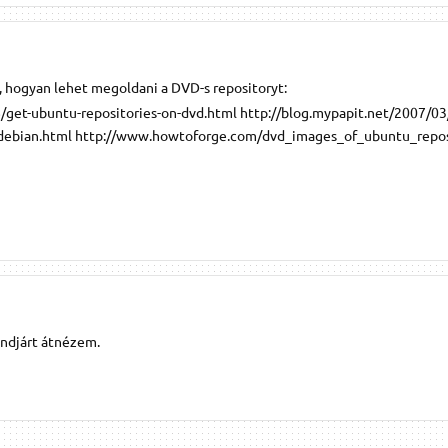
ól, hogyan lehet megoldani a DVD-s repositoryt:
/get-ubuntu-repositories-on-dvd.html http://blog.mypapit.net/2007/03
udebian.html http://www.howtoforge.com/dvd_images_of_ubuntu_repos
ndjárt átnézem.