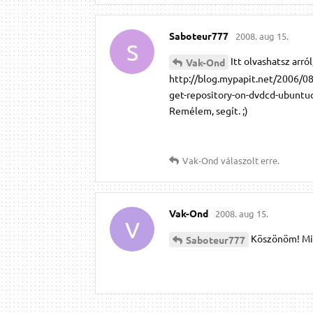
Saboteur777
2008. aug 15.
S
Itt olvashatsz arr
Vak-Ond
http://blog.mypapit.net/2006/08
get-repository-on-dvdcd-ubunt
Remélem, segít. ;)
Vak-Ond
válaszolt erre.
Vak-Ond
2008. aug 15.
V
Köszönöm! Mi
Saboteur777