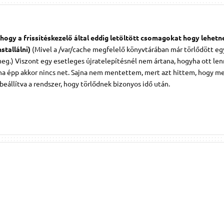
 hogy a frissítéskezelő által eddig letöltött csomagokat hogy lehetn
nstallálni)
(Mivel a /var/cache megfelelő könyvtárában már törlődött e
eg.) Viszont egy esetleges újratelepítésnél nem ártana, hogyha ott le
átha épp akkor nincs net. Sajna nem mentettem, mert azt hittem, hogy 
eállítva a rendszer, hogy törlődnek bizonyos idő után.