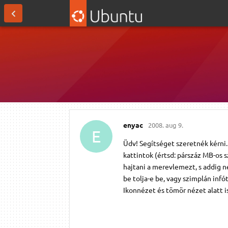
enyac
2008. aug 9.
E
Üdv! Segítséget szeretnék kérni.
kattintok (értsd: párszáz MB-os 
hajtani a merevlemezt, s addig n
be tolja-e be, vagy szimplán infó
Ikonnézet és tömör nézet alatt is