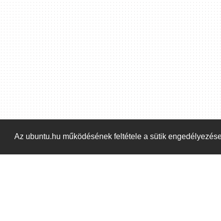
Az ubuntu.hu működésének feltétele a sütik engedélyezés
Kezdőoldal
Blog
ÁSZF
Szabályzat
Ka