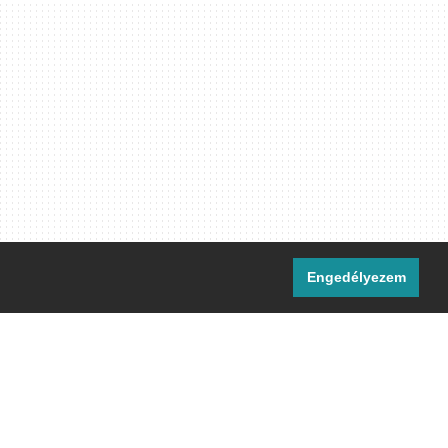
Engedélyezem
i csatornáink:
[M]
IRC
rtalma, ahol másként nem jelezzük,
ommons Nevezd meg! – Így add tovább!
licenc