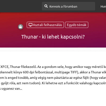
Hun
Asztali felhasználás
Egyéb témák
Thunar - ki lehet kapcsolni?
 XFCE, Thunar filekezelő. Az a gondom vele, hogy amikor nagy méretű k
szkennelt könyv 600 dpi felbontással, multipage TIFF), akkor a Thunar el
em is enged tovább, amíg végig nem pásztázta az egész fájlt (hogy vala
t gyűjt róla, azt nem tudom). Ki lehetne ezt a funkciót valahogy kapcsoln
 ugyanez van...