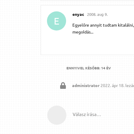
enyac
2008. aug 9.
E
Egyelőre annyit tudtam kitalálni,
megoldás...
ENNYIVEL KÉSŐBB:
14 ÉV
administrator
2022. ápr 18.
lezár
Válasz írása…