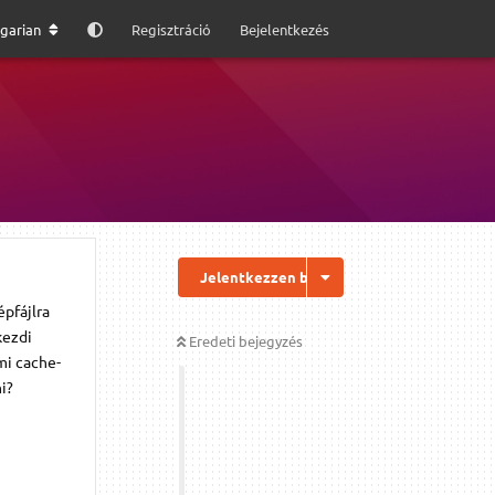
garian
Regisztráció
Bejelentkezés
Jelentkezzen be a válaszhoz
épfájlra
kezdi
Eredeti bejegyzés
mi cache-
i?