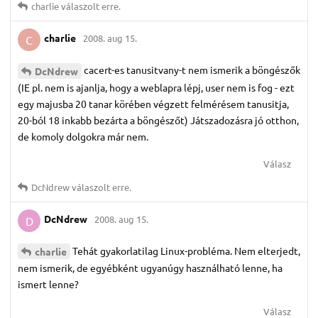
charlie
válaszolt erre.
charlie
2008. aug 15.
C
cacert-es tanusitvany-t nem ismerik a böngészők
DcNdrew
(IE pl. nem is ajanlja, hogy a weblapra lépj, user nem is fog - ezt
egy majusba 20 tanar körében végzett felmérésem tanusitja,
20-ból 18 inkabb bezárta a böngészőt) Játszadozásra jó otthon,
de komoly dolgokra már nem.
Válasz
DcNdrew
válaszolt erre.
DcNdrew
2008. aug 15.
D
Tehát gyakorlatilag Linux-probléma. Nem elterjedt,
charlie
nem ismerik, de egyébként ugyanúgy használható lenne, ha
ismert lenne?
Válasz