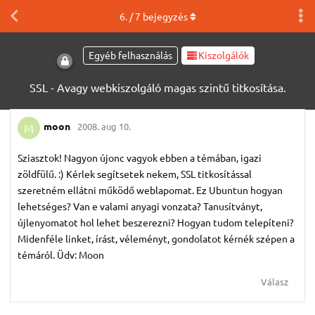
6
. /
7
bejegyzés
Egyéb felhasználás
Kiszolgálók
SSL - Avagy webkiszolgáló magas szintű titkosítása.
moon
2008. aug 10.
M
Sziasztok! Nagyon újonc vagyok ebben a témában, igazi
zöldfülű. :) Kérlek segítsetek nekem, SSL titkosítással
szeretném ellátni működő weblapomat. Ez Ubuntun hogyan
lehetséges? Van e valami anyagi vonzata? Tanusítványt,
újlenyomatot hol lehet beszerezni? Hogyan tudom telepíteni?
Midenféle linket, írást, véleményt, gondolatot kérnék szépen a
témáról. Üdv: Moon
Válasz