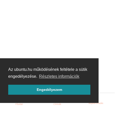
Az ubuntu.hu működésének feltétele a sütik
engedélyezése.
Részletes információk
Engedélyezem
Bejelentkezés
Főoldal
Címkék