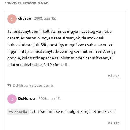
ENNYIVEL KÉSŐBB:
5 NAP
charlie
2008. aug 15.
C
Tanúsítványt venni kell. Az nincs ingyen. Esetleg vannak a
cacert, és hasonlo ingyen tanusitvanyok, de azok csak
bohockodasra jok. Sőt, most igy megnézve csak a cacert ad
ingyen http tanusitvanyt, de az meg semmit nem ér. Amugy
google, kulcsszók: apache ssl plusz minden tanusítvánnyal
ellátott oldalnak saját IP cím kell.
Válasz
DcNdrew
válaszolt erre.
DcNdrew
2008. aug 15.
D
Ezt a "semmit se ér" dolgot kifejthetnéd kicsit.
charlie
Válasz