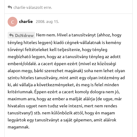
charlie
válaszolt erre.
charlie
2008. aug 15.
C
Nem-nem. Mivel a tanusítványt (ahhoz, hogy
DcNdrew
tényleg hiteles legyen) kiadó cégnek-vállalatnak is kemény
törvényi feltételeket kell teljesítenie, hogy tényleg
megbízható legyen, hogy az a tanusítvány tényleg az adott
emberé/oldalé. a cacert éppen ezért (mivel ez közösségi
alapon megy, bárki szerezhet magának) soha nem lehet olyan
szintu hiteles tanusítvány, mint amit egy olyan intézmény ad
ki, aki vállalja a következményeket, és meg is felel minden
kritériumnak. Éppen ezért a cacert komoly dologra nem jó,
maximum arra, hogy az ember a mailját aláírja (de ugye, már
hivatalos ugyet nem tudsz vele intezni, mert nem rendes
tanusitvany!) stb. nem különbözik attól, hogy én magam
legyártok egy tanusítványt a saját gépemen, amit aláírok
magamnak.