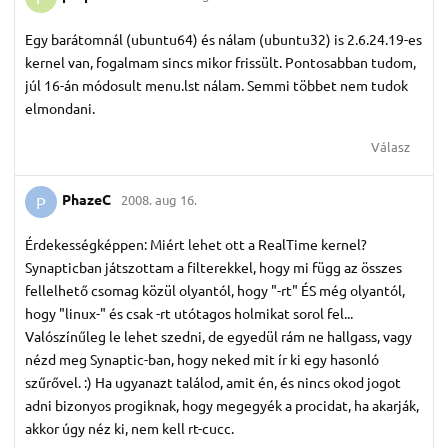
Egy barátomnál (ubuntu64) és nálam (ubuntu32) is 2.6.24.19-es
kernel van, fogalmam sincs mikor frissült. Pontosabban tudom,
júl 16-án módosult menu.lst nálam. Semmi többet nem tudok
elmondani.
Válasz
PhazeC
2008. aug 16.
P
Érdekességképpen: Miért lehet ott a RealTime kernel?
Synapticban játszottam a filterekkel, hogy mi függ az összes
fellelhető csomag közül olyantól, hogy "-rt" ÉS még olyantól,
hogy "linux-" és csak -rt utótagos holmikat sorol fel...
Valószínűleg le lehet szedni, de egyedül rám ne hallgass, vagy
nézd meg Synaptic-ban, hogy neked mit ír ki egy hasonló
szűrővel. :) Ha ugyanazt találod, amit én, és nincs okod jogot
adni bizonyos progiknak, hogy megegyék a procidat, ha akarják,
akkor úgy néz ki, nem kell rt-cucc.