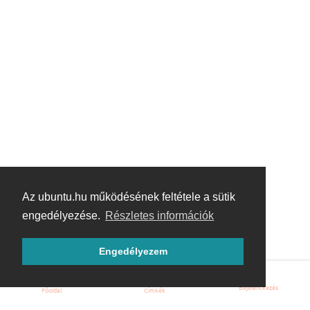
Az ubuntu.hu működésének feltétele a sütik
engedélyezése.
Részletes információk
Engedélyezem
Bejelentkezés
Főoldal
Címkék