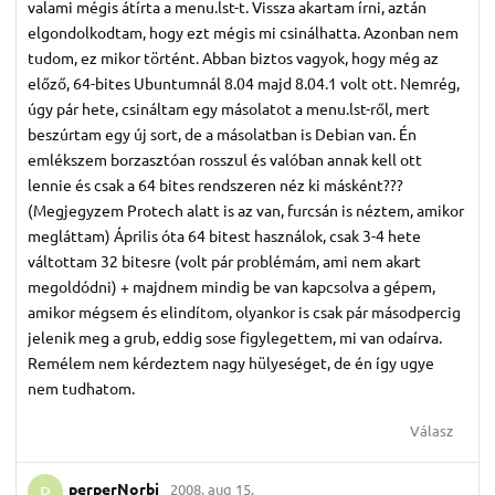
valami mégis átírta a menu.lst-t. Vissza akartam írni, aztán
elgondolkodtam, hogy ezt mégis mi csinálhatta. Azonban nem
tudom, ez mikor történt. Abban biztos vagyok, hogy még az
előző, 64-bites Ubuntumnál 8.04 majd 8.04.1 volt ott. Nemrég,
úgy pár hete, csináltam egy másolatot a menu.lst-ről, mert
beszúrtam egy új sort, de a másolatban is Debian van. Én
emlékszem borzasztóan rosszul és valóban annak kell ott
lennie és csak a 64 bites rendszeren néz ki másként???
(Megjegyzem Protech alatt is az van, furcsán is néztem, amikor
megláttam) Április óta 64 bitest használok, csak 3-4 hete
váltottam 32 bitesre (volt pár problémám, ami nem akart
megoldódni) + majdnem mindig be van kapcsolva a gépem,
amikor mégsem és elindítom, olyankor is csak pár másodpercig
jelenik meg a grub, eddig sose figylegettem, mi van odaírva.
Remélem nem kérdeztem nagy hülyeséget, de én így ugye
nem tudhatom.
Válasz
perperNorbi
2008. aug 15.
P