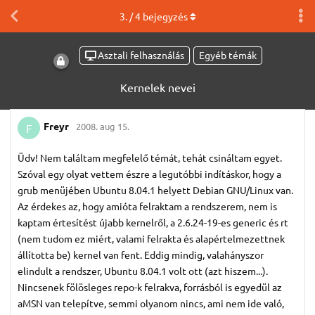
3
. /
4
bejegyzés
Asztali felhasználás
Egyéb témák
Kernelek nevei
Freyr
2008. aug 15.
F
Üdv! Nem találtam megfelelő témát, tehát csináltam egyet.
Szóval egy olyat vettem észre a legutóbbi indításkor, hogy a
grub menüjében Ubuntu 8.04.1 helyett Debian GNU/Linux van.
Az érdekes az, hogy amióta felraktam a rendszerem, nem is
kaptam értesítést újabb kernelről, a 2.6.24-19-es generic és rt
(nem tudom ez miért, valami felrakta és alapértelmezettnek
állította be) kernel van fent. Eddig mindig, valahányszor
elindult a rendszer, Ubuntu 8.04.1 volt ott (azt hiszem...).
Nincsenek fölösleges repo-k felrakva, forrásból is egyedül az
aMSN van telepítve, semmi olyanom nincs, ami nem ide való,