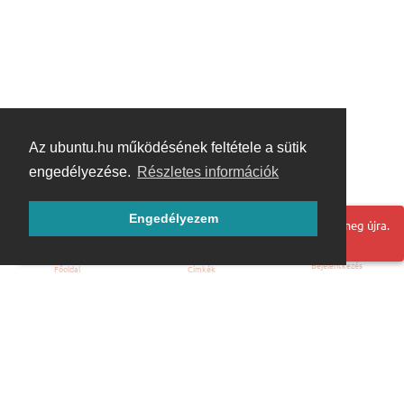
Az ubuntu.hu működésének feltétele a sütik
engedélyezése.
Részletes információk
Engedélyezem
Hoppá! Valami hiba történt. Frissítse az oldalt és próbálja meg újra.
Bejelentkezés
Főoldal
Címkék