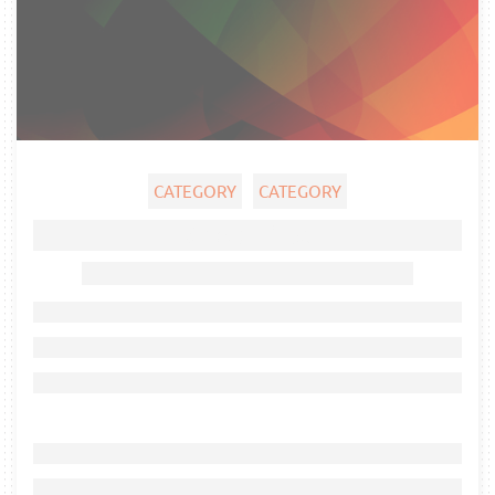
CATEGORY
CATEGORY
Ghost title