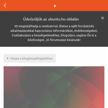
Üdvözöljük az ubuntu.hu oldalán
Itt megtalálhatja a rendszerrel, illetve a nyílt forráskódú
alkalmazásokkal kapcsolatos információkat, érdekességeket.
Csatlakozzon a beszélgetésekhez, blogoljon, segítse Ön is a
közösséget. Jó fórumozást kívánunk!
Vissza a blogösszefoglalóhoz