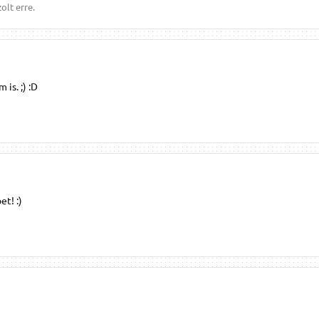
olt erre.
 is. ;) :D
et! :)