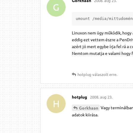
Gorkhaan
2008. aug 23.
G
umount /media/mittudomén
Linuxon nem úgy működik, hogy am
eddig ezt vettem észre a PenDriv
azért jó mert egybe írja fel rá a
Nemtom mutatja e valami hogy fá
hotplug
válaszolt erre.
hotplug
2008. aug 23.
H
Vagy terminálban
Gorkhaan
adatok kiirása.