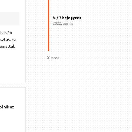
3
. /
7
bejegyzés
2022. április
b is én
sztás. Ez
yamattal.
Most
ténik az