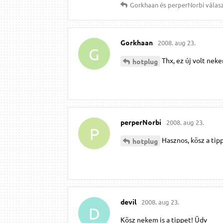
Gorkhaan
és
perperNorbi
válasz
Gorkhaan
2008. aug 23.
G
Thx, ez új volt nekem
hotplug
perperNorbi
2008. aug 23.
P
Hasznos, kösz a tipp
hotplug
devil
2008. aug 23.
D
Kösz nekem is a tippet! Üdv