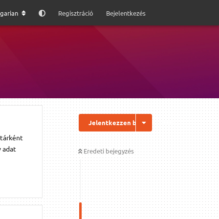
garian
Regisztráció
Bejelentkezés
Jelentkezzen be a válaszhoz
rtárként
y adat
Eredeti bejegyzés