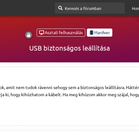
Hun
Asztali felhasználás
Hardver
USB biztonságos leállítása
ok, amit nem tudok rávenni sehogy sem a biztonságos leállításra. Hátté
rja ki, hogy kihúzhatom a kábelt. Ha meg kihúzom akkor meg szájal, hog