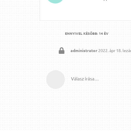
ENNYIVEL KÉSŐBB:
14 ÉV
administrator
2022. ápr 18.
lezár
Válasz írása…