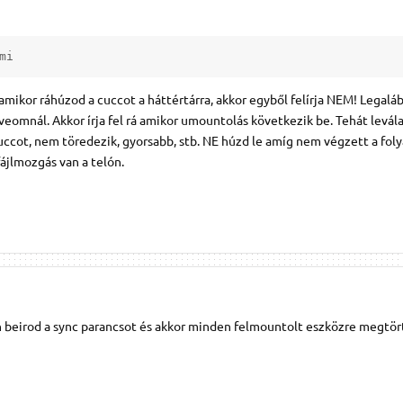
mi
ikor ráhúzod a cuccot a háttértárra, akkor egyből felírja NEM! Legaláb
eomnál. Akkor írja fel rá amikor umountolás következik be. Tehát levála
 cuccot, nem töredezik, gyorsabb, stb. NE húzd le amíg nem végzett a fol
jlmozgás van a telón.
 beirod a sync parancsot és akkor minden felmountolt eszközre megtör