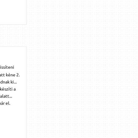
issíteni
att kéne 2.
nak ki...
készíti a
latt...
ár el.