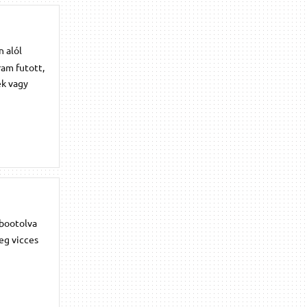
 alól
am futott,
ek vagy
 bootolva
eg vicces