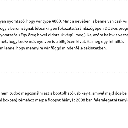
yan nyomtató, hogy wintype 4000. Mint a nevében is benne van csak win
ogy a baromságnak létezik ilyen fokozata. Számlázógépen DOS-os progr
yomtatót. (Egy öreg hpvel oldottuk végül meg,) Na, azóta ha hw-t vesz
a net, hogy tud-e más nyelven is a billgécen kívül. Ha meg egy félmillás
um lenne, hogy mennyire winfüggő mindenféle tekintetben.
nem tudod megcsinálni azt a bootolható usb key-t, amivel majd dos-ba
rtual boxban) témához még: a floppyt hiányát 2008 ban felemlegetni tényl