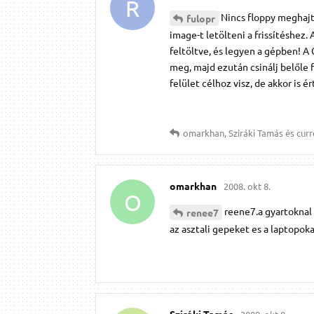
R
Nincs floppy meghajt
fulopr
image-t letölteni a frissítéshez.
feltöltve, és legyen a gépben! A
meg, majd ezután csinálj belőle 
felület célhoz visz, de akkor is 
omarkhan
,
Sziráki Tamás
és
curr
omarkhan
2008. okt 8.
O
reene7.a gyartoknal
renee7
az asztali gepeket es a laptopoka
Sziráki Tamás