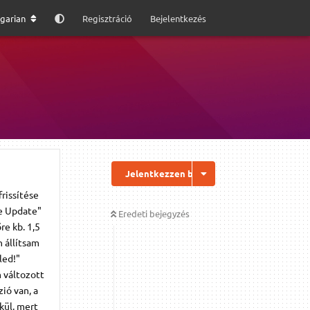
garian
Regisztráció
Bejelentkezés
Jelentkezzen be a válaszhoz
rissítése
ve Update"
Eredeti bejegyzés
re kb. 1,5
 állítsam
led!"
 változott
ió van, a
kül, mert