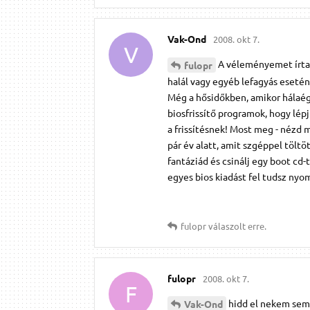
Vak-Ond
2008. okt 7.
V
A véleményemet írtam 
fulopr
halál vagy egyéb lefagyás esetén
Még a hősidőkben, amikor hálaég
biosfrissítő programok, hogy lépj
a frissítésnek! Most meg - nézd 
pár év alatt, amit szgéppel töltöt
fantáziád és csinálj egy boot cd
egyes bios kiadást fel tudsz nyo
fulopr
válaszolt erre.
fulopr
2008. okt 7.
F
hidd el nekem sem 
Vak-Ond