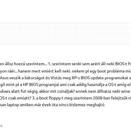
 állsz hozzá szerintem... 1. szerintem senki sem azért áll neki BIOS-t fr
yon ráér... hanem mert vmiért kell neki. nekem pl egy boot probléma mi
 Asus veszik a bátorságot és Vistás meg XP-s BIOS update programokat ad
ő mint pl a HP BIOS programjai ami csak addig használja a OS-t amíg el
ows alatt fut végig. akkor mit csináljak? ennek nem állhatsz neki wine a
OS-t csak emiatt? 3. a boot floppy-t meg szerintem 2008-ban felejtsük m
san laptop amiken már évek óta nincs kislemez meghajtó
e.