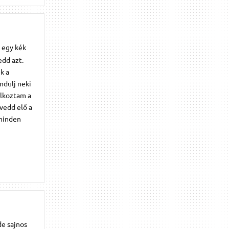
a egy kék
edd azt.
k a
ndulj neki
álkoztam a
 vedd elő a
 minden
de sajnos