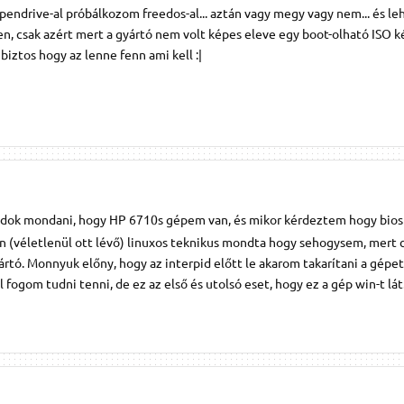
 pendrive-al próbálkozom freedos-al... aztán vagy megy vagy nem... és le
en, csak azért mert a gyártó nem volt képes eleve egy boot-olható ISO k
biztos hogy az lenne fenn ami kell :|
udok mondani, hogy HP 6710s gépem van, és mikor kérdeztem hogy bios f
en (véletlenül ott lévő) linuxos teknikus mondta hogy sehogysem, mert 
ártó. Monnyuk előny, hogy az interpid előtt le akarom takarítani a gépet
l fogom tudni tenni, de ez az első és utolsó eset, hogy ez a gép win-t lát