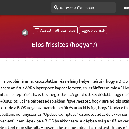
Hun
Asztali felhasználás
Egyéb témák
Bios frissítés (hogyan?)
n a problémámmal kapcsolatban, és néhány helyen leírták, hogy a BIOS f
ztem az Asus A9Rp laptophoz kapott lemezt, és letöltöttem róla a "Li
nflash telepítését is. ezt is megtettem. A gond ott kezdődött, hogy első
z 400KB-ot, utána párbeszédablakban figyelmeztet, hogy újraindítás után
ított, de a BIOS ugyanaz maradt, betöltés után ki is írja, hogy "Update fai
próbáltam, néhányszor az "Update Complete" üzenetet adta de akkor sem
zvetlenül nem lépek be a BIOS-ba akkor sem. A gépben még a 107-es verz
elepíteni nem sikerült. Hogyan lehetne megoldani a frissítést floppy nél