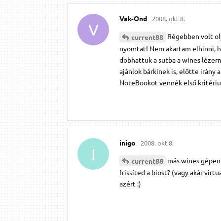
Vak-Ond
2008. okt 8.
V
Régebben volt ol
current88
nyomtat! Nem akartam elhinni, h
dobhattuk a sutba a wines lézern
ajánlok bárkinek is, előtte irány 
NoteBookot vennék első kritéri
inigo
2008. okt 8.
I
más wines gépen 
current88
frissíted a biost? (vagy akár vi
azért :)