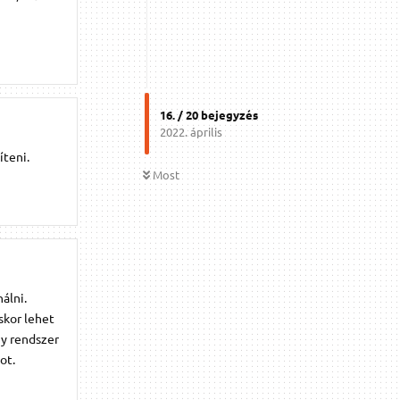
16
. /
20
bejegyzés
2022. április
íteni.
Most
álni.
skor lehet
gy rendszer
ot.