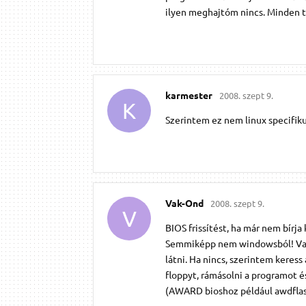
ilyen meghajtóm nincs. Minden t
karmester
2008. szept 9.
K
Szerintem ez nem linux specifik
Vak-Ond
2008. szept 9.
V
BIOS frissítést, ha már nem bírja 
Semmiképp nem windowsból! Vann
látni. Ha nincs, szerintem keres
floppyt, rámásolni a programot és
(AWARD bioshoz például awdflas