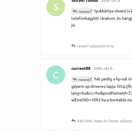
2008. okt 8.
S
lyukkártya olvasó is
renee7
telefonkagylót rárakom, és hangj
je.
renee7
válaszolt erre.
current88
2008. okt 8.
C
hát pedig a hp-nál ni
renee7
gépem xp driveres lapja: http:
lang=hu&cc=hu&prodNameId=33
wEnvOID=1093 ha a bootable mádiár
Vak-Ond
,
inigo
és
fulopr
válaszo