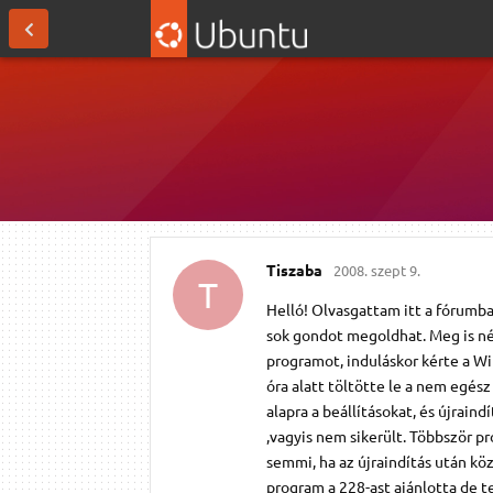
Tiszaba
2008. szept 9.
T
Helló! Olvasgattam itt a fórumba
sok gondot megoldhat. Meg is né
programot, induláskor kérte a Wi
óra alatt töltötte le a nem egés
alapra a beállításokat, és újraind
,vagyis nem sikerült. Többször 
semmi, ha az újraindítás után kö
program a 228-ast ajánlotta de t