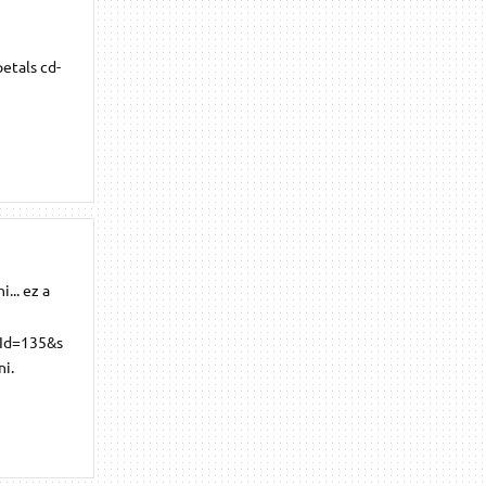
etals cd-
... ez a
Id=135&s
ni.