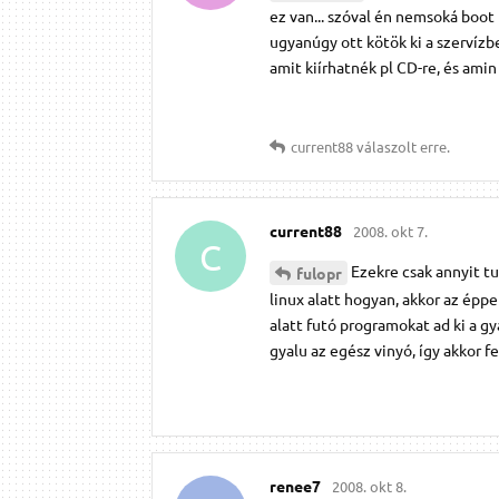
ez van... szóval én nemsoká boot
ugyanúgy ott kötök ki a szervízb
amit kiírhatnék pl CD-re, és amin 
current88
válaszolt erre.
current88
2008. okt 7.
C
Ezekre csak annyit t
fulopr
linux alatt hogyan, akkor az épp
alatt futó programokat ad ki a gy
gyalu az egész vinyó, így akkor fe
renee7
2008. okt 8.