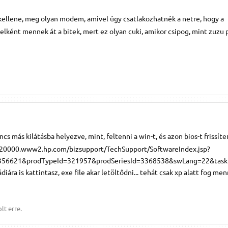
 kellene, meg olyan modem, amivel úgy csatlakozhatnék a netre, hogy a
elként mennek át a bitek, mert ez olyan cuki, amikor csipog, mint zuzu p
ncs más kilátásba helyezve, mint, feltenni a win-t, és azon bios-t frissíteni
//h20000.www2.hp.com/bizsupport/TechSupport/SoftwareIndex.jsp?
56621&prodTypeId=321957&prodSeriesId=3368538&swLang=22&task
a is kattintasz, exe file akar letöltődni... tehát csak xp alatt fog men
lt erre.