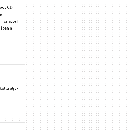
Boot CD
en
te formázd
lában a
ul aruljak