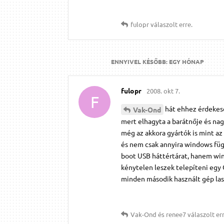
fulopr
válaszolt erre.
ENNYIVEL KÉSŐBB:
EGY HÓNAP
fulopr
2008. okt 7.
F
hát ehhez érdekesen
Vak-Ond
mert elhagyta a barátnője és nag
még az akkora gyártók is mint az
és nem csak annyira windows függ
boot USB háttértárat, hanem wind
kénytelen leszek telepíteni egy 
minden második használt gép las
Vak-Ond
és
renee7
válaszolt err