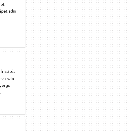
het
épet adni
rissítés
csak win
, ergó
.