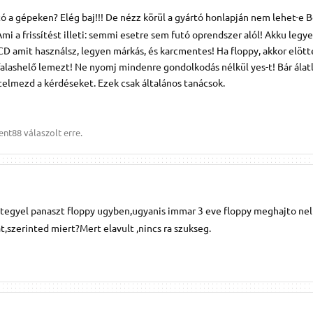
ó a gépeken? Elég baj!!! De nézz körül a gyártó honlapján nem lehet-e 
 Ami a frissítést illeti: semmi esetre sem futó oprendszer alól! Akku legy
 CD amit használsz, legyen márkás, és karcmentes! Ha floppy, akkor elöt
falashelő lemezt! Ne nyomj mindenre gondolkodás nélkül yes-t! Bár álat
értelmezd a kérdéseket. Ezek csak általános tanácsok.
ent88
válaszolt erre.
 tegyel panaszt floppy ugyben,ugyanis immar 3 eve floppy meghajto nelk
t,szerinted miert?Mert elavult ,nincs ra szukseg.