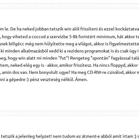
le. De ha neked jobban tetszik win alól frissíteni és ezzel kockáztatv
, hogy viheted a cuccod a szervízbe 5-8k forintért minimum, hát akkor t
nek billgécc még nem hülyítette meg a világot, akkor is figyelmeztette
 ki minden alkalmazásból vedd ki a rezidens programokat is és csak úgy i
meg, hogy win alatt mi minden "fut"! Rengeteg "spontán" fagyásssal tal
tem, neked elég egy is - akkor, amikor frissítesz. Ha nincs floppyd, akkor
-t, amin dos van. Nem bonyolult ugye? Ha meg CD-RW-re csinálod, akkor
mni a gépedre :) pénz veszteség nélkül. Ámen.
tetszik a jelenleg helyzet! nem tudom ez átment-e abból amit írtam :) 