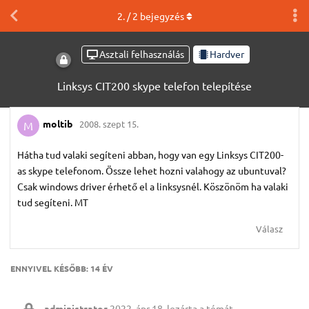
2
. /
2
bejegyzés
Asztali felhasználás
Hardver
Linksys CIT200 skype telefon telepítése
moltib
2008. szept 15.
M
Hátha tud valaki segíteni abban, hogy van egy Linksys CIT200-
as skype telefonom. Össze lehet hozni valahogy az ubuntuval?
Csak windows driver érhető el a linksysnél. Köszönöm ha valaki
tud segíteni. MT
Válasz
ENNYIVEL KÉSŐBB:
14 ÉV
administrator
2022. ápr 18.
lezárta a témát.