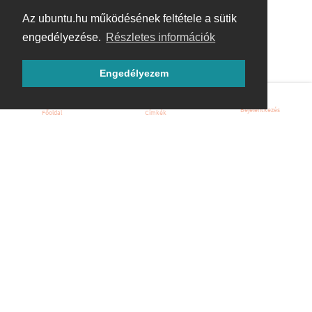
Az ubuntu.hu működésének feltétele a sütik
engedélyezése.
Részletes információk
Engedélyezem
Bejelentkezés
Főoldal
Címkék
Kezdőoldal
Blog
ÁSZF
Szabályzat
Kapcsolat
ubuntu.hu :: Magyar Ubuntu Közösség
© 2007 – 2026