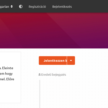
garian
Regisztráció
Bejelentkezés
Jelentkezzen be a válaszhoz
. Eleinte
lem hogy
Eredeti bejegyzés
nel. Előre