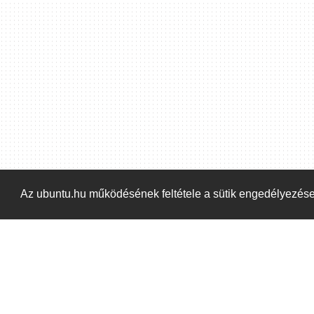
Az ubuntu.hu működésének feltétele a sütik engedélyezés
Kezdőoldal
Blog
ÁSZF
Szabályzat
Ka