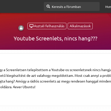
Hun
Asztali felhasználás
Alkalmazások
Youtube Screenlets, nincs hang???
y a Screenletsen telepítettem a Youtube-os screenletsnek nincs hangja
tű kiegészítést de azt valahogy megoldottam. Most csak annyi a prob
rajta hang? Amúgy a rádiós screenlets az megy rendesen hanggal minden
goldásra. 4ever Ubuntu!