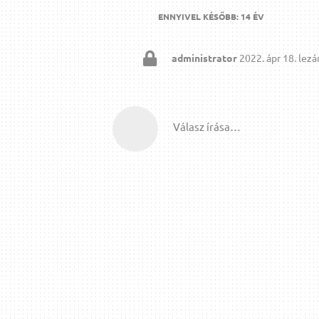
ENNYIVEL KÉSŐBB:
14 ÉV
administrator
2022. ápr 18.
lezár
Válasz írása…