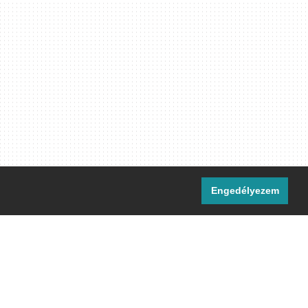
Engedélyezem
i csatornáink:
[M]
IRC
rtalma, ahol másként nem jelezzük,
ommons Nevezd meg! – Így add tovább!
licenc