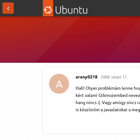
arany0218
2008. szept 17.
A
Hali! Olyan problémám lenne hog
kért valami Gtkmozembed neveze
hang nincs :(. Vagy amúgy sincs 
is köszönöm a javaslatokat a me