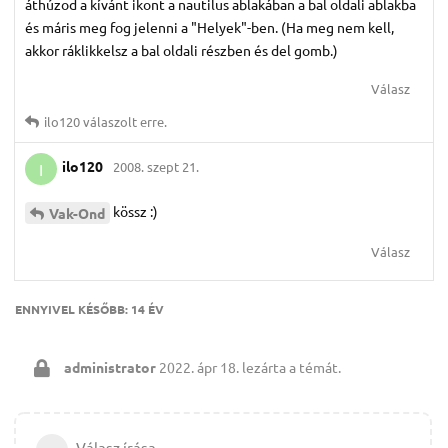
áthúzod a kívánt ikont a nautilus ablakában a bal oldali ablakba
és máris meg fog jelenni a "Helyek"-ben. (Ha meg nem kell,
akkor ráklikkelsz a bal oldali részben és del gomb.)
Válasz
ilo120
válaszolt erre.
ilo120
2008. szept 21.
I
kössz :)
Vak-Ond
Válasz
ENNYIVEL KÉSŐBB:
14 ÉV
administrator
2022. ápr 18.
lezárta a témát.
Válasz írása…