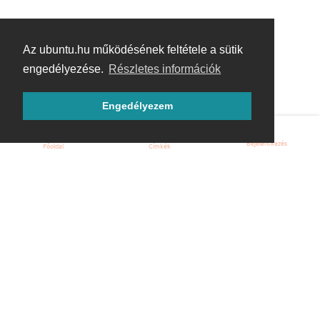
Az ubuntu.hu működésének feltétele a sütik
engedélyezése.
Részletes információk
Engedélyezem
Bejelentkezés
Főoldal
Címkék
Kezdőoldal
Blog
ÁSZF
Szabályzat
Kapcsolat