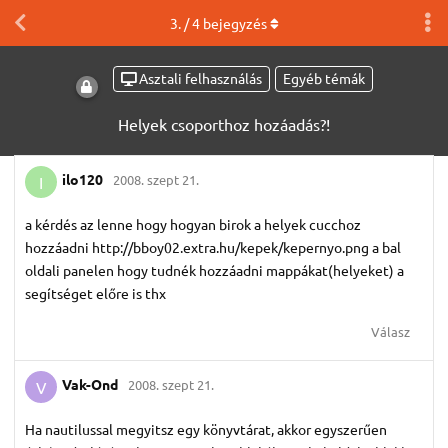
3
. /
4
bejegyzés
Asztali felhasználás
Egyéb témák
Helyek csoporthoz hozáadás?!
ilo120
2008. szept 21.
I
a kérdés az lenne hogy hogyan birok a helyek cucchoz
hozzáadni http://bboy02.extra.hu/kepek/kepernyo.png a bal
oldali panelen hogy tudnék hozzáadni mappákat(helyeket) a
segítséget előre is thx
Válasz
Vak-Ond
2008. szept 21.
V
Ha nautilussal megyitsz egy könyvtárat, akkor egyszerűen